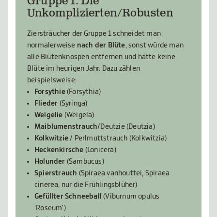
Gruppe 1: Die
Unkomplizierten/Robusten
Ziersträucher der Gruppe 1 schneidet man
normalerweise
nach der Blüte
, sonst würde man
alle Blütenknospen entfernen und hätte keine
Blüte im heurigen Jahr. Dazu zählen
beispielsweise:
Forsythie
(Forsythia)
Flieder
(Syringa)
Weigelie
(Weigela)
Maiblumenstrauch
/Deutzie
(Deutzia)
Kolkwitzie
/ Perlmuttstrauch
(Kolkwitzia)
Heckenkirsche
(Lonicera)
Holunder
(Sambucus)
Spierstrauch
(Spiraea vanhouttei, Spiraea
cinerea, nur die Frühlingsblüher)
Gefüllter Schneeball
(Viburnum opulus
'Roseum')