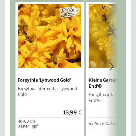
Forsythie 'Lynwood Gold'
Kleine Gartenforsythi
End'®
Forsythia intermedia 'Lynwood
Gold'
Forsythia intermedia 'W
End'®
13,99 €
40-60 cm
mehrere Varianten verfügb
3 Liter Topf