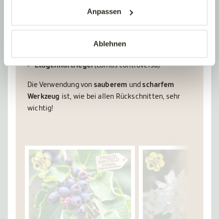
Felsenbirne
(Amelanchier)
Anpassen
Magnolien
(Magnolia)
Japanischer Ahorn/Fächer- und Spitzahorn
(Acer palmatum)
Ablehnen
Asiatischer Blüten-Hartriegel
(Cornus kousa)
Etagenhartriegel
(Cornus controversa)
Die Verwendung von
sauberem
und
scharfem
Werkzeug
ist, wie bei allen Rückschnitten, sehr
wichtig!