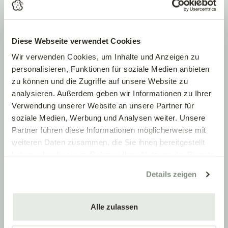
Diese Webseite verwendet Cookies
Wir verwenden Cookies, um Inhalte und Anzeigen zu
personalisieren, Funktionen für soziale Medien anbieten
zu können und die Zugriffe auf unsere Website zu
SCHNITTREGELN ZIERSTRÄUCHER:
analysieren. Außerdem geben wir Informationen zu Ihrer
Gruppe 3: Die Prinzessinnen
Verwendung unserer Website an unsere Partner für
soziale Medien, Werbung und Analysen weiter. Unsere
Diese Pflanzen brauchen
selten
einen Schnitt und
Partner führen diese Informationen möglicherweise mit
vertragen
auch
keinen Rückschnitt ins alte Holz
,
weiteren Daten zusammen, die Sie ihnen bereitgestellt
also größte Vorsicht beim Schneiden! Lediglich zu
haben oder die sie im Rahmen Ihrer Nutzung der Dienste
dichte, überkreuzte oder abgestorbene Äste
gesammelt haben.
Details zeigen
werden entfernt.
Dazu zählen:
Alle zulassen
Japanischer Schneeball
(Viburnum plicatum,
Viburnum tomentosum)