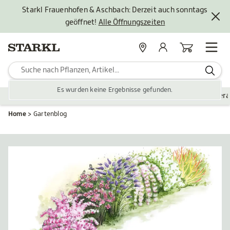
Starkl Frauenhofen & Aschbach: Derzeit auch sonntags
geöffnet!
Alle Öffnungszeiten
Standorte
Mein Konto
Warenkorb
Es wurden keine Ergebnisse gefunden.
Pflanzen
Saisonales
Zubehör
Gartengestaltung
Ver
Home
Gartenblog