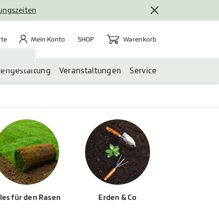
nungszeiten
rte
Mein Konto
Warenkorb
te
Mein Konto
Warenkorb
SHOP
tengestaltung
Veranstaltungen
Service
les für den Rasen
Erden & Co