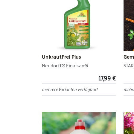
UnkrautFrei Plus
Gem
Neudorff® Finalsan®
STAR
17,99 €
mehrere Varianten verfügbar!
mehre