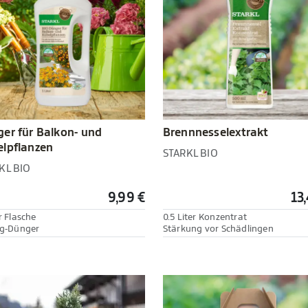
er für Balkon- und
Brennnesselextrakt
lpflanzen
STARKL BIO
KL BIO
9,99 €
13
r Flasche
0.5 Liter Konzentrat
ig-Dünger
Stärkung vor Schädlingen