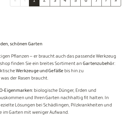
«
‹
1
2
3
4
5
6
7
›
»
nden, schönen Garten
chtigen Pflanzen – er braucht auch das passende Werkzeug
eshop finden Sie ein breites Sortiment an
Gartenzubehör
:
aktische
Werkzeuge und Gefäße
bis hin zu
 was der Rasen braucht.
IO-Eigenmarken
: biologische Dünger, Erden und
auskommen und Ihren Garten nachhaltig fit halten. In
ezielte Lösungen bei Schädlingen, Pilzkrankheiten und
e im Garten mit weniger Aufwand.