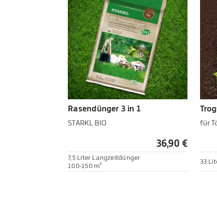
Rasendünger 3 in 1
Trog
STARKL BIO
für 
36,90 €
7,5 Liter Langzeitdünger
33 Li
100-150 m²