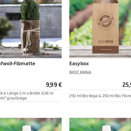
Easybox
fwoll-Filzmatte
BIOCANNA
9,99 €
25,
ck á Länge 2 m x Breite 0,38 m
250 ml Bio Vega & 250 ml Bio Flore
/m² grau\beige