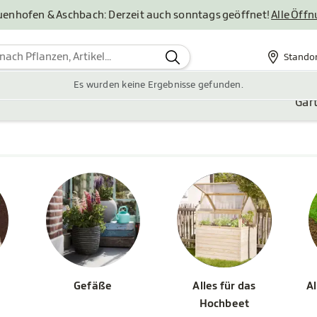
uenhofen & Aschbach: Derzeit auch sonntags geöffnet!
Alle Öff
Stando
Standor
Es wurden keine Ergebnisse gefunden.
Gar
Gefäße
Alles für das
Al
Hochbeet