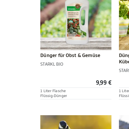
Dünger für Obst & Gemüse
Düng
Kübe
STARKL BIO
STAR
9,99 €
1 Liter Flasche
1 Lite
Flüssig-Dünger
Flüss