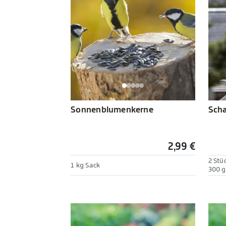
Sonnenblumenkerne
Scha
2,99 €
2 Stü
1 kg Sack
300 g