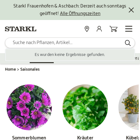
Starkl Frauenhofen & Aschbach: Derzeit auch sonntags
geöffnet!
Alle Öffnungszeiten
Standorte
Mein Konto
Warenkorb
Es wurden keine Ergebnisse gefunden.
Pflanzen
Saisonales
Zubehör
Gartengestaltung
Ver
Home
Saisonales
Sommerblumen
Kräuter
Kübel