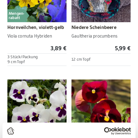
Mengen-
rabatt
Hornveilchen, violett-gelb
Niedere Scheinbeere
Viola cornuta Hybriden
Gaultheria procumbens
3,89 €
5,99 €
3 Stück/Packung
12 cm Topf
9 cm Topf
Mengen-
Mengen-
rabatt
rabatt