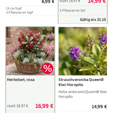
14,99 €
statt 16,47 €
6,99 €
13 cm Topf
3 Pflanzen im Set
3 Pflanzen im Topf
Gültig bis 31.10
Herbstset, rosa
Strauchveronika Queen®
Kiwi Horopito
Hebe andersonii Queen® Kiwi
Horopito
16,99 €
statt 18,97 €
14,99 €