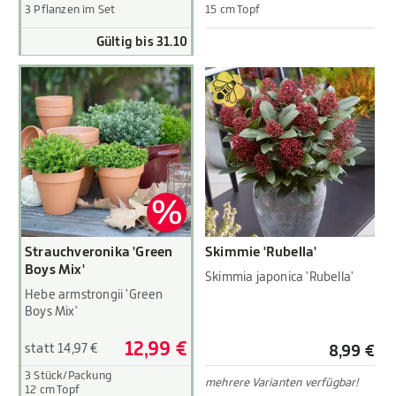
3 Pflanzen im Set
15 cm Topf
Gültig bis 31.10
Strauchveronika 'Green
Skimmie 'Rubella'
Boys Mix'
Skimmia japonica 'Rubella'
Hebe armstrongii 'Green
Boys Mix'
12,99 €
statt 14,97 €
8,99 €
3 Stück/Packung
mehrere Varianten verfügbar!
12 cm Topf