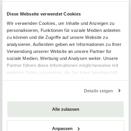
Großblumiges
Großblumiges
Stiefmütterchen, weiß
Stiefmütterchen, weinrot
Diese Webseite verwendet Cookies
Viola wittrockiana Hybriden
Viola wittrockiana Hybriden
Wir verwenden Cookies, um Inhalte und Anzeigen zu
personalisieren, Funktionen für soziale Medien anbieten
3,89 €
3,89 €
zu können und die Zugriffe auf unsere Website zu
3 Stück/Packung
3 Stück/Packung
analysieren. Außerdem geben wir Informationen zu Ihrer
9 cm Topf
9 cm Topf
Verwendung unserer Website an unsere Partner für
soziale Medien, Werbung und Analysen weiter. Unsere
Partner führen diese Informationen möglicherweise mit
weiteren Daten zusammen, die Sie ihnen bereitgestellt
haben oder die sie im Rahmen Ihrer Nutzung der Dienste
gesammelt haben.
Details zeigen
Alle zulassen
Mengen-
Mengen-
rabatt
rabatt
Großblumiges
Großblumiges
Stiefmütterchen, blau
Stiefmütterchen, gelb
Anpassen