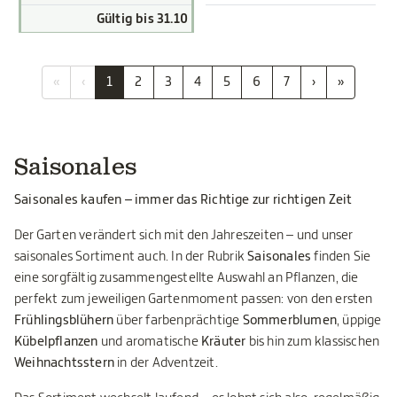
Gültig bis 31.10
«
‹
1
2
3
4
5
6
7
›
»
Saisonales
Saisonales kaufen – immer das Richtige zur richtigen Zeit
Der Garten verändert sich mit den Jahreszeiten – und unser
saisonales Sortiment auch. In der Rubrik
Saisonales
finden Sie
eine sorgfältig zusammengestellte Auswahl an Pflanzen, die
perfekt zum jeweiligen Gartenmoment passen: von den ersten
Frühlingsblühern
über farbenprächtige
Sommerblumen
, üppige
Kübelpflanzen
und aromatische
Kräuter
bis hin zum klassischen
Weihnachtsstern
in der Adventzeit.