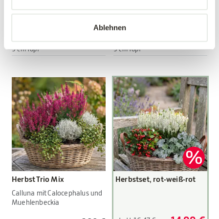
Viola wittrockiana Hybriden
Viola wittrockiana Hybriden
Ablehnen
3,89 €
3,89 €
3 Stück/Packung
3 Stück/Packung
9 cm Topf
9 cm Topf
Herbst Trio Mix
Herbstset, rot-weiß-rot
Calluna mit Calocephalus und
Muehlenbeckia