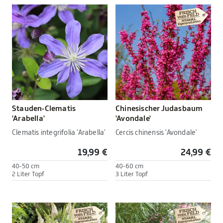
Stauden-Clematis
Chinesischer Judasbaum
'Arabella'
'Avondale'
Clematis integrifolia 'Arabella'
Cercis chinensis 'Avondale'
19,99 €
24,99 €
40-50 cm
40-60 cm
2 Liter Topf
3 Liter Topf