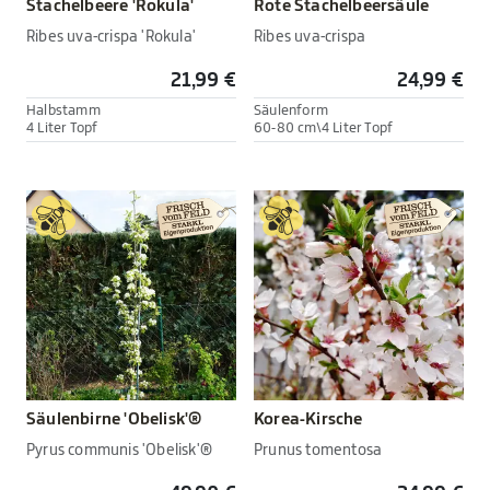
Stachelbeere 'Rokula'
Rote Stachelbeersäule
Ribes uva-crispa 'Rokula'
Ribes uva-crispa
21,99 €
24,99 €
Halbstamm
Säulenform
4 Liter Topf
60-80 cm\4 Liter Topf
Säulenbirne 'Obelisk'®
Korea-Kirsche
Pyrus communis 'Obelisk'®
Prunus tomentosa