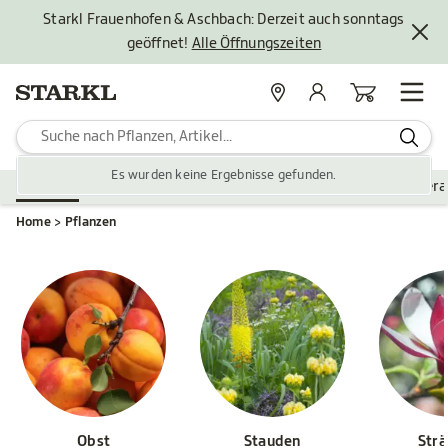
Starkl Frauenhofen & Aschbach: Derzeit auch sonntags
geöffnet!
Alle Öffnungszeiten
Standorte
Mein Konto
Warenkorb
Es wurden keine Ergebnisse gefunden.
Pflanzen
Saisonales
Zubehör
Gartengestaltung
Ver
Home
Pflanzen
Obst
Stauden
Str