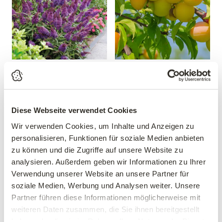
Sommerflieder 'Butterfly
Mirabelle 'Mirabelle von
Candy® Little Purple'
Nancy'
Buddleja davidii 'Butterfly
Prunus domestica 'Mirabelle
Candy® Little Purple'
von Nancy'
Diese Webseite verwendet Cookies
19,99 €
39,90 €
Wir verwenden Cookies, um Inhalte und Anzeigen zu
30-40 cm
personalisieren, Funktionen für soziale Medien anbieten
mehrere Varianten verfügbar!
3 Liter Topf
zu können und die Zugriffe auf unsere Website zu
analysieren. Außerdem geben wir Informationen zu Ihrer
Verwendung unserer Website an unsere Partner für
soziale Medien, Werbung und Analysen weiter. Unsere
Partner führen diese Informationen möglicherweise mit
weiteren Daten zusammen, die Sie ihnen bereitgestellt
haben oder die sie im Rahmen Ihrer Nutzung der Dienste