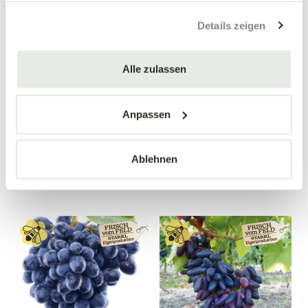
gesammelt haben.
Details zeigen
Alle zulassen
Apfelquitte
Birnenquitte 'Bereczki'
'Konstantinopeler'
Cydonia oblonga 'Bereczki'
Cydonia oblonga
Anpassen
'Konstantinopeler'
34,90 €
34,90 €
Ablehnen
Busch
Busch
10 Liter Topf
10 Liter Topf