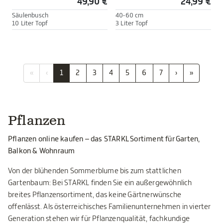
49,90 €
24,99 €
Säulenbusch
40-60 cm
10 Liter Topf
3 Liter Topf
«
‹
1
2
3
4
5
6
7
›
»
Pflanzen
Pflanzen online kaufen – das STARKL Sortiment für Garten,
Balkon & Wohnraum
Von der blühenden Sommerblume bis zum stattlichen
Gartenbaum: Bei STARKL finden Sie ein außergewöhnlich
breites Pflanzensortiment, das keine Gärtnerwünsche
offenlässt. Als österreichisches Familienunternehmen in vierter
Generation stehen wir für Pflanzenqualität, fachkundige