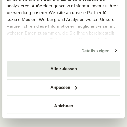
analysieren. Außerdem geben wir Informationen zu Ihrer
REFERENZEN & PROJEKTE
Verwendung unserer Website an unsere Partner für
soziale Medien, Werbung und Analysen weiter. Unsere
Partner führen diese Informationen möglicherweise mit
weiteren Daten zusammen, die Sie ihnen bereitgestellt
haben oder die sie im Rahmen Ihrer Nutzung der Dienste
gesammelt haben.
Details zeigen
KONTAKTIEREN SIE UNS!
Vereinbaren Sie jetzt einen
unverbindlichen Beratungstermin!
Alle zulassen
Sie suchen nach einem kompetenten Partner für die
Neuanlage oder Umgestaltung Ihrer Gartenanlage, Terrasse
Anpassen
oder Dachgarten?
Wir helfen Ihnen gerne bei der Verwirklichung Ihrer Garten-
Ablehnen
Träume.