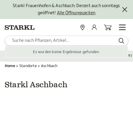
Starkl Frauenhofen & Aschbach: Derzeit auch sonntags
geöffnet!
Alle Öffnungszeiten
Standorte
Mein Konto
Warenkorb
Es wurden keine Ergebnisse gefunden.
Pflanzen
Saisonales
Zubehör
Gartengestaltung
Ver
Home
Standorte
Aschbach
Starkl Aschbach