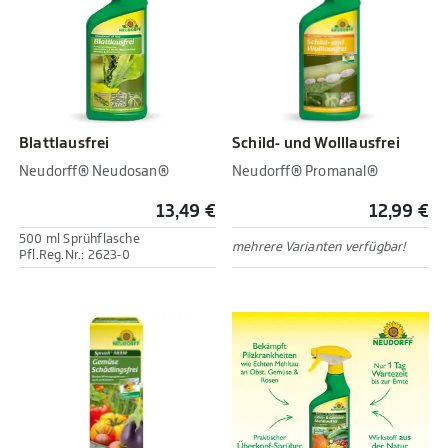
Blattlausfrei
Schild- und Wolllausfrei
Neudorff® Neudosan®
Neudorff® Promanal®
13,49 €
12,99 €
500 ml Sprühflasche
mehrere Varianten verfügbar!
Pfl.Reg.Nr.: 2623-0