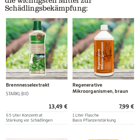
die wichtigsten Mittel zur
Schädlingsbekämpfung:
Brennnesselextrakt
Regenerative
Mikroorganismen, braun
STARKL BIO
13,49 €
7,99 €
0.5 Liter Konzentrat
1 Liter Flasche
Stärkung vor Schädlingen
Basis Pflanzenstärkung