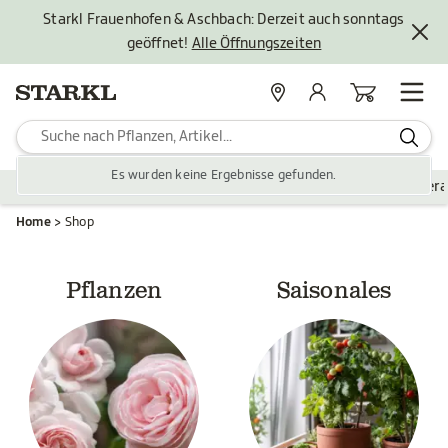
Starkl Frauenhofen & Aschbach: Derzeit auch sonntags
geöffnet!
Alle Öffnungszeiten
Standorte
Mein Konto
Warenkorb
Es wurden keine Ergebnisse gefunden.
Pflanzen
Saisonales
Zubehör
Gartengestaltung
Ver
Home
Shop
Pflanzen
Saisonales