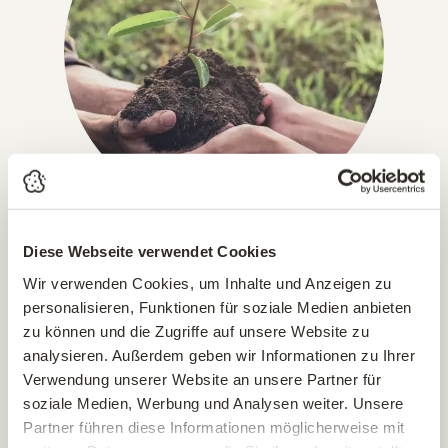
Diese Webseite verwendet Cookies
IN GANZ ÖSTERREICH, DEUTSCHLAND & ITALIEN!
Versandkostenfrei ab € 49,-
Wir verwenden Cookies, um Inhalte und Anzeigen zu
personalisieren, Funktionen für soziale Medien anbieten
Pflanzen, die wir per Paket versenden können, liefern wir
zu können und die Zugriffe auf unsere Website zu
bereits ab einem Bestellwert von € 49,– versandkostenfrei.
analysieren. Außerdem geben wir Informationen zu Ihrer
Alle paketversandfähigen Artikel sind im Online-Shop
Verwendung unserer Website an unsere Partner für
entsprechend gekennzeichnet (ausgenommen sind Erden &
soziale Medien, Werbung und Analysen weiter. Unsere
Bäume).
Partner führen diese Informationen möglicherweise mit