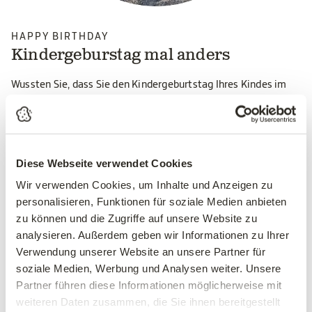
HAPPY BIRTHDAY
Kindergeburstag mal anders
Wussten Sie, dass Sie den Kindergeburtstag Ihres Kindes im
„Das Pfau" feiern können? Ein liebevoll dekorierter Tisch,
Getränke für die ganze Runde und der Erlebnisgarten direkt vor
der Tür – wir machen den großen Tag für Sie und Ihre Kinder
unvergesslich.
Diese Webseite verwendet Cookies
Wir verwenden Cookies, um Inhalte und Anzeigen zu
KINDERGEBURTSTAG
personalisieren, Funktionen für soziale Medien anbieten
zu können und die Zugriffe auf unsere Website zu
analysieren. Außerdem geben wir Informationen zu Ihrer
Verwendung unserer Website an unsere Partner für
soziale Medien, Werbung und Analysen weiter. Unsere
Einblick in 'Das Pfau'
Partner führen diese Informationen möglicherweise mit
weiteren Daten zusammen, die Sie ihnen bereitgestellt