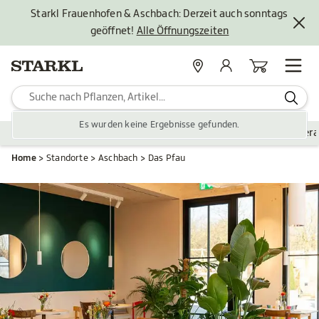
Starkl Frauenhofen & Aschbach: Derzeit auch sonntags
geöffnet!
Alle Öffnungszeiten
Standorte
Mein Konto
Warenkorb
Es wurden keine Ergebnisse gefunden.
Pflanzen
Saisonales
Zubehör
Gartengestaltung
Ver
Home
Standorte
Aschbach
Das Pfau