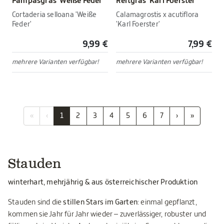
Pampasgras 'Weiße Feder'
Reitgras 'Karl Foerster'
Cortaderia selloana 'Weiße
Calamagrostis x acutiflora
Feder'
'Karl Foerster'
9,99 €
7,99 €
mehrere Varianten verfügbar!
mehrere Varianten verfügbar!
«
‹
1
2
3
4
5
6
7
›
»
Stauden
winterhart, mehrjährig & aus österreichischer Produktion
Stauden sind die
stillen Stars im Garten
: einmal gepflanzt,
kommen sie Jahr für Jahr wieder – zuverlässiger, robuster und