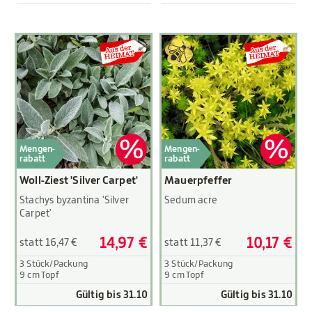
Mengen-
Mengen-
rabatt
rabatt
Woll-Ziest 'Silver Carpet'
Mauerpfeffer
Stachys byzantina 'Silver
Sedum acre
Carpet'
14,97 €
10,17 €
statt 16,47 €
statt 11,37 €
3 Stück/Packung
3 Stück/Packung
9 cm Topf
9 cm Topf
Gültig bis 31.10
Gültig bis 31.10