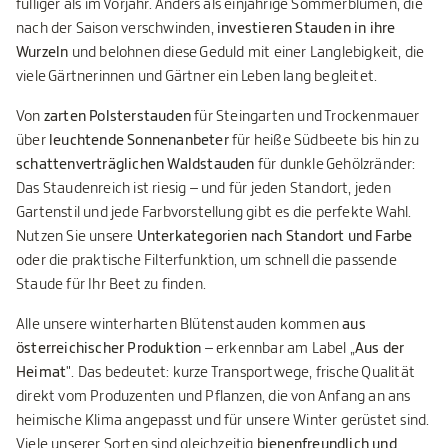
fülliger als im Vorjahr. Anders als einjährige Sommerblumen, die
nach der Saison verschwinden,
investieren Stauden in ihre
Wurzeln
und belohnen diese Geduld mit einer Langlebigkeit, die
viele Gärtnerinnen und Gärtner ein Leben lang begleitet.
Von
zarten Polsterstauden
für Steingarten und Trockenmauer
über
leuchtende Sonnenanbeter
für heiße Südbeete bis hin zu
schattenverträglichen Waldstauden
für dunkle Gehölzränder:
Das Staudenreich ist riesig – und für jeden Standort, jeden
Gartenstil und jede Farbvorstellung gibt es die perfekte Wahl.
Nutzen Sie unsere
Unterkategorien nach Standort und Farbe
oder die praktische Filterfunktion, um schnell die passende
Staude für Ihr Beet zu finden.
Alle unsere winterharten Blütenstauden kommen
aus
österreichischer Produktion
– erkennbar am Label „
Aus der
Heimat
". Das bedeutet: kurze Transportwege, frische Qualität
direkt vom Produzenten und Pflanzen, die von Anfang an ans
heimische Klima angepasst und für unsere Winter gerüstet sind.
Viele unserer Sorten sind gleichzeitig
bienenfreundlich und