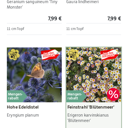
Geranium sanguineum 'Tiny
Gaura lindheimeri
Monster'
7,99 €
7,99 €
11 cm Topf
11 cm Topf
Mengen-
Mengen-
rabatt
rabatt
Hohe Edeldistel
Feinstrahl 'Blütenmeer'
Eryngium planum
Erigeron karvinskianus
'Blütenmeer'