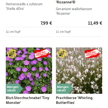
'Rozanne'®
Hemerocallis x cultorum
'Stella dOro'
Geranium wallichianum
'Rozanne'
7,99 €
11,49 €
11 cm Topf
11 cm Topf
Mengen-
Mengen-
rabatt
rabatt
Blut-Storchschnabel 'Tiny
Prachtkerze 'Whirling
Monster'
Butterflies'