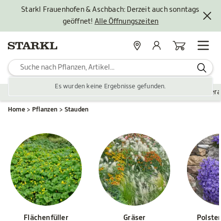
Starkl Frauenhofen & Aschbach: Derzeit auch sonntags
geöffnet!
Alle Öffnungszeiten
Standorte
Mein Konto
Warenkorb
Es wurden keine Ergebnisse gefunden.
Pflanzen
Saisonales
Zubehör
Gartengestaltung
Ver
Home
Pflanzen
Stauden
Flächenfüller
Gräser
Polste