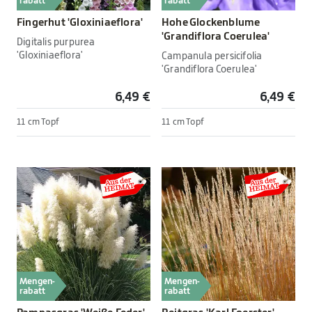
rabatt
rabatt
Fingerhut 'Gloxiniaeflora'
Hohe Glockenblume
'Grandiflora Coerulea'
Digitalis purpurea
'Gloxiniaeflora'
Campanula persicifolia
'Grandiflora Coerulea'
6,49 €
6,49 €
11 cm Topf
11 cm Topf
Mengen-
Mengen-
rabatt
rabatt