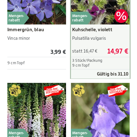
Mengen-
Mengen-
rabatt
rabatt
Immergrün, blau
Kuhschelle, violett
Vinca minor
Pulsatilla vulgaris
14,97 €
statt 16,47 €
3,99 €
3 Stück/Packung
9 cm Topf
9 cm Topf
Gültig bis 31.10
Mengen-
Mengen-