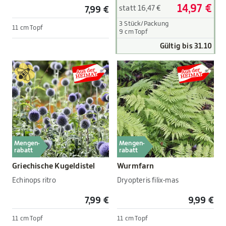
14,97 €
statt 16,47 €
7,99 €
3 Stück/Packung
11 cm Topf
9 cm Topf
Gültig bis 31.10
Mengen-
Mengen-
rabatt
rabatt
Griechische Kugeldistel
Wurmfarn
Echinops ritro
Dryopteris filix-mas
7,99 €
9,99 €
11 cm Topf
11 cm Topf