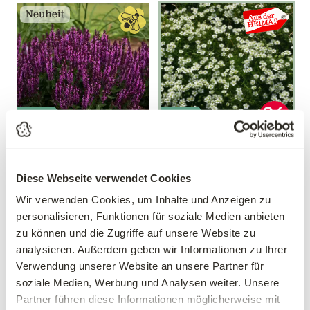
Mengen-
Mengen-
rabatt
rabatt
Salbei 'Bumbleberry'®
Sternmoos
Salvia nemorosa
Sagina subulata
Diese Webseite verwendet Cookies
'Bumbleberry'®
Wir verwenden Cookies, um Inhalte und Anzeigen zu
10,17 €
statt 11,37 €
9,99 €
personalisieren, Funktionen für soziale Medien anbieten
3 Stück/Packung
zu können und die Zugriffe auf unsere Website zu
11 cm Topf
9 cm Topf
analysieren. Außerdem geben wir Informationen zu Ihrer
Gültig bis 31.10
Verwendung unserer Website an unsere Partner für
soziale Medien, Werbung und Analysen weiter. Unsere
Partner führen diese Informationen möglicherweise mit