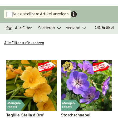
Nur zustellbare Artikel anzeigen
Sortieren
Versand
141
Artikel
Alle Filter
Alle Filter zurücksetzen
Mengen-
Mengen-
rabatt
rabatt
Taglilie 'Stella d'Oro'
Storchschnabel