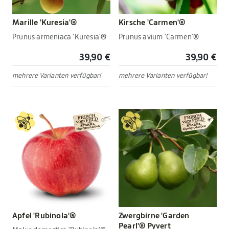
Marille 'Kuresia'®
Kirsche 'Carmen'®
Prunus armeniaca 'Kuresia'®
Prunus avium 'Carmen'®
39,90 €
39,90 €
mehrere Varianten verfügbar!
mehrere Varianten verfügbar!
Apfel 'Rubinola'®
Zwergbirne 'Garden
Pearl'® Pyvert