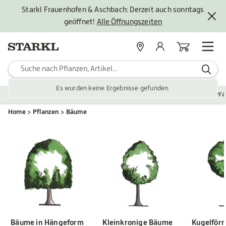
Starkl Frauenhofen & Aschbach: Derzeit auch sonntags
geöffnet!
Alle Öffnungszeiten
Standorte
Mein Konto
Warenkorb
Es wurden keine Ergebnisse gefunden.
Pflanzen
Saisonales
Zubehör
Gartengestaltung
Ver
Home
Pflanzen
Bäume
Bäume in Hängeform
Kleinkronige Bäume
Kugelför