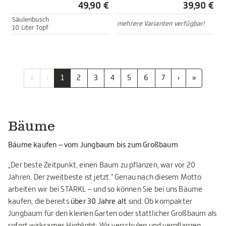
49,90 €
39,90 €
Säulenbusch
mehrere Varianten verfügbar!
10 Liter Topf
«
‹
1
2
3
4
5
6
7
›
»
Bäume
Bäume kaufen – vom Jungbaum bis zum Großbaum
„Der beste Zeitpunkt, einen Baum zu pflanzen, war vor 20
Jahren. Der zweitbeste ist jetzt." Genau nach diesem Motto
arbeiten wir bei STARKL – und so können Sie bei uns Bäume
kaufen, die bereits
über 30 Jahre alt
sind. Ob kompakter
Jungbaum für den kleinen Garten oder stattlicher Großbaum als
sofort wirksames Highlight: Wir verschulen und verpflanzen