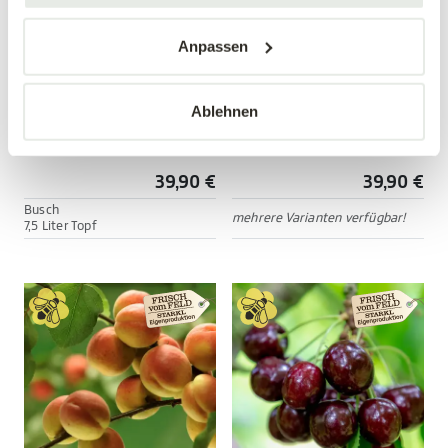
Anpassen
Ablehnen
Tellerpfirsich 'Saturn'
Apfel 'Cox Orange'
Prunus persica 'Saturn'
Malus domestica ' Cox Orange'
39,90 €
39,90 €
Busch
mehrere Varianten verfügbar!
7,5 Liter Topf