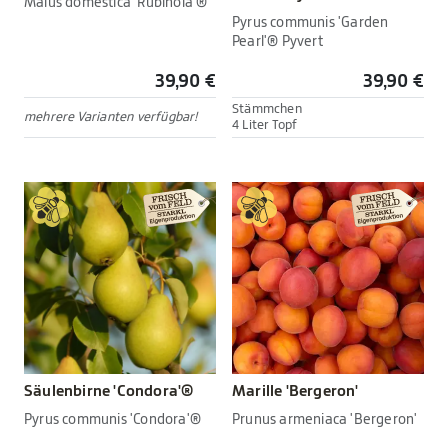
Malus domestica 'Rubinola'®
Pyrus communis 'Garden
Pearl'® Pyvert
39,90 €
39,90 €
Stämmchen
mehrere Varianten verfügbar!
4 Liter Topf
Säulenbirne 'Condora'®
Marille 'Bergeron'
Pyrus communis 'Condora'®
Prunus armeniaca 'Bergeron'