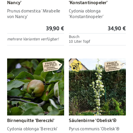
Nancy'
'Konstantinopeler'
Prunus domestica 'Mirabelle
Cydonia oblonga
von Nancy'
'Konstantinopeler'
39,90 €
34,90 €
Busch
mehrere Varianten verfügbar!
10 Liter Topf
Birnenquitte 'Bereczki'
Säulenbirne 'Obelisk'®
Cydonia oblonga 'Bereczki'
Pyrus communis 'Obelisk'®