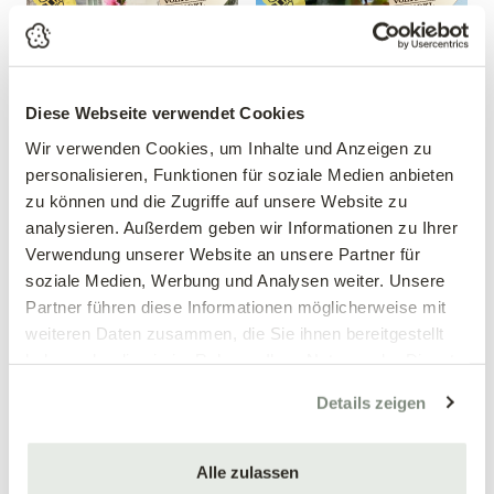
Diese Webseite verwendet Cookies
Wir verwenden Cookies, um Inhalte und Anzeigen zu
personalisieren, Funktionen für soziale Medien anbieten
zu können und die Zugriffe auf unsere Website zu
Zwergpfirsich 'Crimson'®
Apfel 'Red Topaz'®
analysieren. Außerdem geben wir Informationen zu Ihrer
Prunus persica 'Crimson'®
Malus domestica 'Red Topaz'®
Verwendung unserer Website an unsere Partner für
39,90 €
39,90 €
soziale Medien, Werbung und Analysen weiter. Unsere
Partner führen diese Informationen möglicherweise mit
mehrere Varianten verfügbar!
mehrere Varianten verfügbar!
weiteren Daten zusammen, die Sie ihnen bereitgestellt
haben oder die sie im Rahmen Ihrer Nutzung der Dienste
gesammelt haben.
Details zeigen
Alle zulassen