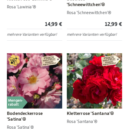
'Schneewittchen'®
Rosa 'Lawinia'®
Rosa 'Schneewittchen'®
14,99 €
12,99 €
mehrere Varianten verfügbar!
mehrere Varianten verfügbar!
Mengen-
rabatt
Bodendeckerrose
Kletterrose 'Santana'®
'Satina'®
Rosa 'Santana'®
Rosa 'Satina'®