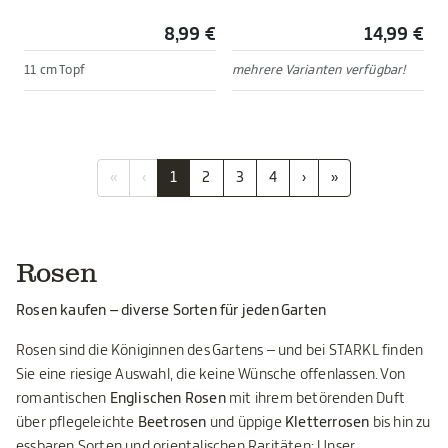
8,99 €
14,99 €
11 cm Topf
mehrere Varianten verfügbar!
«
‹
1
2
3
4
›
»
Rosen
Rosen kaufen – diverse Sorten für jeden Garten
Rosen sind die Königinnen des Gartens – und bei STARKL finden
Sie eine riesige Auswahl, die keine Wünsche offenlassen. Von
romantischen
Englischen Rosen
mit ihrem betörenden Duft
über pflegeleichte
Beetrosen
und üppige
Kletterrosen
bis hin zu
essbaren Sorten und orientalischen Raritäten: Unser