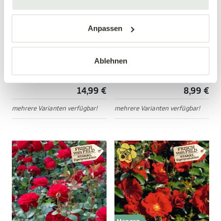
Mengen-
Anpassen
rabatt
Edelrose 'Nostalgie'®
Bodendeckerrose
'Mirato'®
Ablehnen
Rosa 'Nostalgie'®
Rosa 'Mirato'®
14,99 €
8,99 €
mehrere Varianten verfügbar!
mehrere Varianten verfügbar!