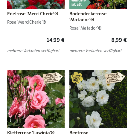
Mengen-
rabatt
Edelrose 'Merci Cherie'®
Bodendeckerrose
'Matador'®
Rosa 'Merci Cherie'®
Rosa 'Matador'®
14,99 €
8,99 €
mehrere Varianten verfügbar!
mehrere Varianten verfügbar!
Kletterrose 'Lawinia'®
Beetrose