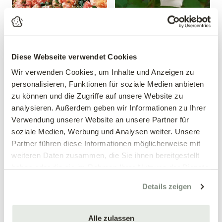
Diese Webseite verwendet Cookies
Beetrose 'Bordüre
Edelrose 'Papst Johannes
Wir verwenden Cookies, um Inhalte und Anzeigen zu
Apricot'®
Paul II'®
personalisieren, Funktionen für soziale Medien anbieten
Rosa 'Bordüre Apricot'®
Rosa 'Papst Johannes Paul
zu können und die Zugriffe auf unsere Website zu
II'®
analysieren. Außerdem geben wir Informationen zu Ihrer
12,99 €
12,99 €
Verwendung unserer Website an unsere Partner für
soziale Medien, Werbung und Analysen weiter. Unsere
mehrere Varianten verfügbar!
mehrere Varianten verfügbar!
Partner führen diese Informationen möglicherweise mit
weiteren Daten zusammen, die Sie ihnen bereitgestellt
haben oder die sie im Rahmen Ihrer Nutzung der Dienste
gesammelt haben.
Details zeigen
Alle zulassen