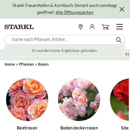
Starkl Frauenhofen & Aschbach: Derzeit auch sonntags
geöffnet!
Alle Öffnungszeiten
Standorte
Mein Konto
Warenkorb
Es wurden keine Ergebnisse gefunden.
Pflanzen
Saisonales
Zubehör
Gartengestaltung
Ver
Home
Pflanzen
Rosen
Beetrosen
Bodendeckerrosen
Ede