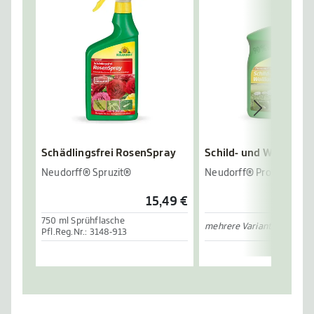
Schädlingsfrei RosenSpray
Schild- und Wolllausfr
Neudorff® Spruzit®
Neudorff® Promanal®
15,49 €
750 ml Sprühflasche
mehrere Varianten verfügb
Pfl.Reg.Nr.: 3148-913