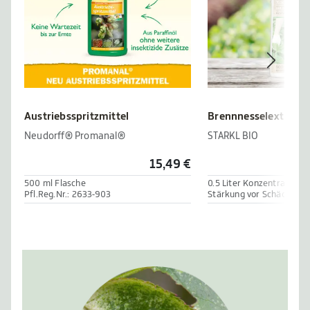
Austriebsspritzmittel
Brennnesselextrakt
Neudorff® Promanal®
STARKL BIO
15,49 €
500 ml Flasche
0.5 Liter Konzentrat
Pfl.Reg.Nr.: 2633-903
Stärkung vor Schädlinge