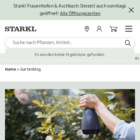
Starkl Frauenhofen & Aschbach: Derzeit auch sonntags
geöffnet!
Alle Öffnungszeiten
Standorte
Mein Konto
Warenkorb
Es wurden keine Ergebnisse gefunden.
Pflanzen
Saisonales
Zubehör
Gartengestaltung
Ver
Home
Gartenblog