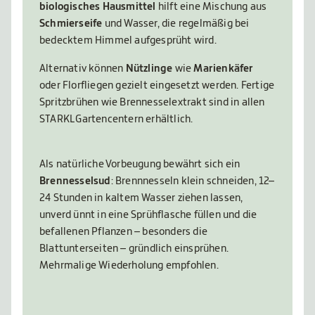
biologisches Hausmittel
hilft eine Mischung aus
Schmierseife
und Wasser, die regelmäßig bei
bedecktem Himmel aufgesprüht wird.
Alternativ können
Nützlinge
wie
Marienkäfer
oder Florfliegen gezielt eingesetzt werden. Fertige
Spritzbrühen wie Brennesselextrakt sind in allen
STARKL Gartencentern erhältlich.
Als natürliche Vorbeugung bewährt sich ein
Brennesselsud
: Brennnesseln klein schneiden, 12–
24 Stunden in kaltem Wasser ziehen lassen,
unverd ünnt in eine Sprühflasche füllen und die
befallenen Pflanzen – besonders die
Blattunterseiten – gründlich einsprühen.
Mehrmalige Wiederholung empfohlen.