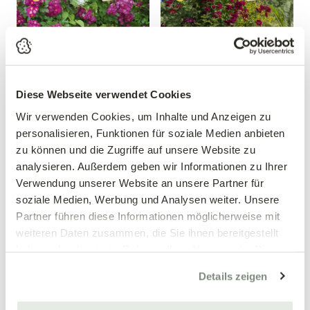
Diese Webseite verwendet Cookies
Ramblerrose 'Perennial
Ramblerrose 'Perennial
Wir verwenden Cookies, um Inhalte und Anzeigen zu
Blue'®
Domino'®
personalisieren, Funktionen für soziale Medien anbieten
zu können und die Zugriffe auf unsere Website zu
Rosa 'Perennial Blue'®
Rosa 'Perennial Domino'®
analysieren. Außerdem geben wir Informationen zu Ihrer
26,99 €
26,99 €
Verwendung unserer Website an unsere Partner für
soziale Medien, Werbung und Analysen weiter. Unsere
mehrere Varianten verfügbar!
mehrere Varianten verfügbar!
Partner führen diese Informationen möglicherweise mit
weiteren Daten zusammen, die Sie ihnen bereitgestellt
haben oder die sie im Rahmen Ihrer Nutzung der Dienste
gesammelt haben.
Details zeigen
«
‹
1
›
»