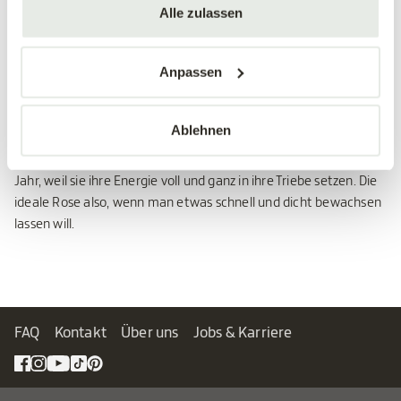
Alle zulassen
Ramblerrosen
Anpassen
Ramblerrosen sind besonders stark wüchsige Kletterrosen die
bis zu 30 Meter lang werden können. Im Unterschied zu den
Kletterrosen werden Ramblerrosen nicht sehr stark
Ablehnen
zurückgeschnitten, da sie ihre Blütenansätze am zweijährigen
Holz tragen. Die meisten Ramblerrosen blühen nur einmal im
Jahr, weil sie ihre Energie voll und ganz in ihre Triebe setzen. Die
ideale Rose also, wenn man etwas schnell und dicht bewachsen
lassen will.
FAQ
Kontakt
Über uns
Jobs & Karriere