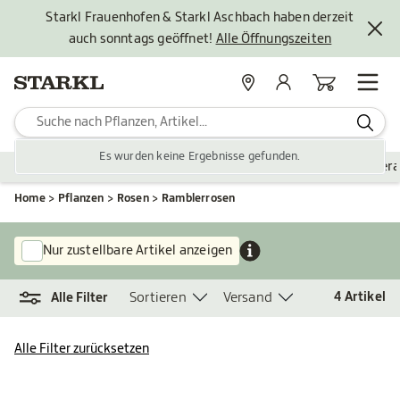
Starkl Frauenhofen & Starkl Aschbach haben derzeit
auch sonntags geöffnet!
Alle Öffnungszeiten
Standorte
Mein Konto
Warenkorb
Es wurden keine Ergebnisse gefunden.
Pflanzen
Saisonales
Zubehör
Gartengestaltung
Ver
Home
Pflanzen
Rosen
Ramblerrosen
Nur zustellbare Artikel anzeigen
Sortieren
Versand
4
Artikel
Alle Filter
Alle Filter zurücksetzen