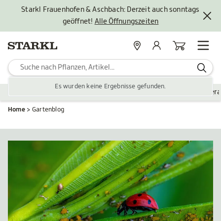
Starkl Frauenhofen & Aschbach: Derzeit auch sonntags
geöffnet!
Alle Öffnungszeiten
Standorte
Mein Konto
Warenkorb
Es wurden keine Ergebnisse gefunden.
Pflanzen
Saisonales
Zubehör
Gartengestaltung
Ver
Home
Gartenblog