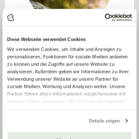
Diese Webseite verwendet Cookies
BERATUNG EINHOLEN!
Schädlingsbekämpfung mit
Wir verwenden Cookies, um Inhalte und Anzeigen zu
Spritzbrühen
personalisieren, Funktionen für soziale Medien anbieten
zu können und die Zugriffe auf unsere Website zu
Bei starkem Befall oder wenn Nützlinge nicht mehr
analysieren. Außerdem geben wir Informationen zu Ihrer
ausreichen, können
biologische Pflanzenschutzmittel
Verwendung unserer Website an unsere Partner für
eingesetzt werden. Diese sollten jedoch immer gezielt
soziale Medien, Werbung und Analysen weiter. Unsere
und fachgerecht angewendet werden.
Partner führen diese Informationen möglicherweise mit
weiteren Daten zusammen, die Sie ihnen bereitgestellt
Eine
Beratung im Gartencenter
ist dabei unbedingt
haben oder die sie im Rahmen Ihrer Nutzung der Dienste
empfehlenswert. Viele Präparate sind wirkungsvoll, aber
gesammelt haben.
nicht universell einsetzbar. Entscheidend sind richtige
Details zeigen
Dosierung und passende Anwendung – denn auch
biologische Mittel sind keine Allzwecklösung.