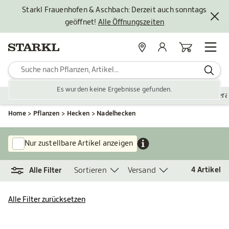
Starkl Frauenhofen & Aschbach: Derzeit auch sonntags
geöffnet!
Alle Öffnungszeiten
Standorte
Mein Konto
Warenkorb
Es wurden keine Ergebnisse gefunden.
Pflanzen
Saisonales
Zubehör
Gartengestaltung
Ver
Home
Pflanzen
Hecken
Nadelhecken
Nur zustellbare Artikel anzeigen
Sortieren
Versand
4
Artikel
Alle Filter
Alle Filter zurücksetzen