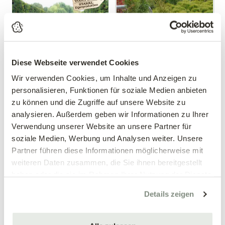
Diese Webseite verwendet Cookies
Mengen-
Mengen-
Wir verwenden Cookies, um Inhalte und Anzeigen zu
rabatt
rabatt
personalisieren, Funktionen für soziale Medien anbieten
Becher-Eibe 'Hillii'
Riesenzypresse
zu können und die Zugriffe auf unsere Website zu
Taxus media 'Hillii'
Cupressocyparis leylandii
analysieren. Außerdem geben wir Informationen zu Ihrer
Verwendung unserer Website an unsere Partner für
49,90 €
24,99 €
soziale Medien, Werbung und Analysen weiter. Unsere
mehrere Varianten
mehrere Varianten verfügbar!
Partner führen diese Informationen möglicherweise mit
verfügbar!
weiteren Daten zusammen, die Sie ihnen bereitgestellt
nur im Markt erhältlich
haben oder die sie im Rahmen Ihrer Nutzung der Dienste
gesammelt haben.
Details zeigen
«
‹
1
›
»