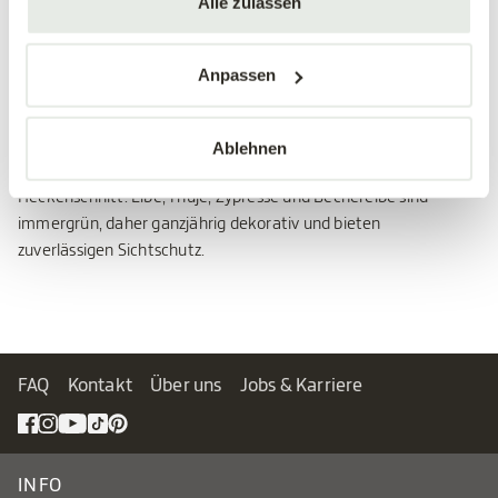
Alle zulassen
Nadelhecken
Anpassen
Nadelhecken wachsen bei idealer Pflege besonders schnell und
dicht, sie sind also der ideale Sicht-, Wind- und Lärmschutz. Die
meisten Nadelhecken sind außerdem besonders
Ablehnen
schnittverträglich und eignen sich daher auch für ornamentalen
Heckenschnitt. Eibe, Thuje, Zypresse und Bechereibe sind
immergrün, daher ganzjährig dekorativ und bieten
zuverlässigen Sichtschutz.
FAQ
Kontakt
Über uns
Jobs & Karriere
INFO