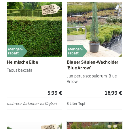
Mengen-
Mengen-
rabatt
rabatt
Heimische Eibe
Blauer Säulen-Wacholder
'Blue Arrow'
Taxus baccata
Juniperus scopulorum 'Blue
Arrow'
5,99 €
16,99 €
mehrere Varianten verfügbar!
3 Liter Topf