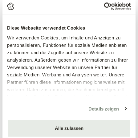
Indianernessel 'Blaustrumpf' – Monarda fistulosa | violett-
blau | duftend | Dauerblüher | bienenfreundlich | vollständig
Diese Webseite verwendet Cookies
winterhart
Wir verwenden Cookies, um Inhalte und Anzeigen zu
Die Indianernessel hat unsere Gärten im Sturm erobert – und
personalisieren, Funktionen für soziale Medien anbieten
das aus gutem Grund. Die kugeligen, fransigen
violett-blauen
zu können und die Zugriffe auf unsere Website zu
Blütenköpfe
erscheinen von Juli bis September auf bis zu
120
analysieren. Außerdem geben wir Informationen zu Ihrer
cm
hohen, straffen Stielen und sind ein Bienenmagnet
Verwendung unserer Website an unsere Partner für
ohnegleichen. Die gesamte Pflanze verströmt dabei einen
soziale Medien, Werbung und Analysen weiter. Unsere
intensiven,
aromatischen Duft nach Minze und Bergamotte
–
Partner führen diese Informationen möglicherweise mit
eine Kombination, die auch für den Küchengarten interessant
weiteren Daten zusammen, die Sie ihnen bereitgestellt
macht: Blüten und Blätter eignen sich für Tees, Limonaden und
haben oder die sie im Rahmen Ihrer Nutzung der Dienste
Desserts.
gesammelt haben.
Details zeigen
Der Wuchs ist kräftig und bildet mit der Zeit breite, horstartige
Bestände über kurze Ausläufer – ohne zu wuchern. Als
Alle zulassen
Schnittblume mit langen, stabilen Stielen hervorragend
geeignet.