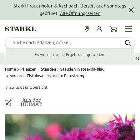
Starkl Frauenhofen & Aschbach: Derzeit auch sonntags
geöffnet!
Alle Öffnungszeiten
Standorte
Mein Konto
Warenkorb
Es wurden keine Ergebnisse gefunden.
Pflanzen
Saisonales
Zubehör
Gartengestaltung
Ver
Home
Pflanzen
Stauden
Stauden in rosa-lila-blau
Monarda Fistulosa - Hybriden Blaustrumpf
Zurück zur Übersicht