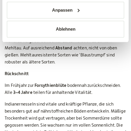
Anpassen
Mit einem Pflanzabstand von
ca. 60 cm
entfaltet sich der
Horst optimal.
Ablehnen
Mehltau-Vorbeugung
Monarda neigt bei schlechter Luftzirkulation zu Echtem
Mehltau. Auf ausreichend
Abstand
achten, nicht von oben
gießen. Mehltauresistente Sorten wie 'Blaustrumpf' sind
robuster als ältere Sorten.
Rückschnitt
Im Frühjahr zur
Forsythienblüte
bodennah zurückschneiden.
Alle
3–4 Jahre
teilen für anhaltende Vitalität.
Indianernesseln sind vitale und kräftige Pflanze, die sich
besonders gut auf nährstoffreichen Böden entwickeln. Mäßige
Trockenheit wird gut vertragen, aber bei Sommerdürre sollte
gegossen werden. Sie wachsen nur im vollen Sonnenlicht. Die