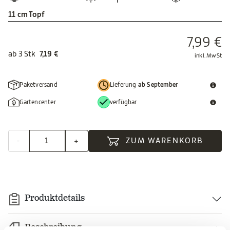
11 cm Topf
7,99 €
ab
3 Stk
7,19 €
inkl. MwSt
Paketversand
Lieferung
ab September
Gartencenter
verfügbar
-
+
ZUM WARENKORB
Produktdetails
Beschreibung