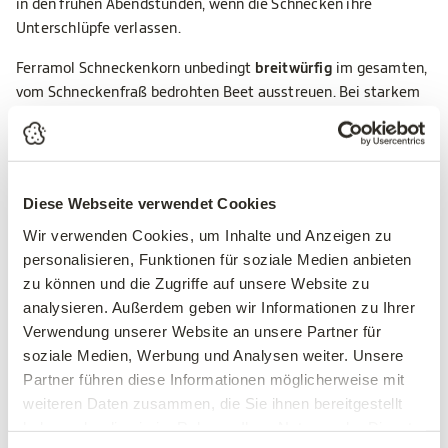
in den frühen Abendstunden, wenn die Schnecken ihre
Unterschlüpfe verlassen.
Ferramol Schneckenkorn unbedingt
breitwürfig
im gesamten,
vom Schneckenfraß bedrohten Beet ausstreuen. Bei starkem
Befall auch die angrenzenden Beete, in die sich die Schnecken
zurückziehen, mitbehandeln. Ferramol keinesfalls in Häufchen
oder nur ringförmig um einige Pflanzen ausstreuen.
Diese Webseite verwendet Cookies
Ist der Köder am nächsten Tag ganz oder in Teilbereichen
weggefressen, muss
nachgestreut
werden. Auf diese Weise
Wir verwenden Cookies, um Inhalte und Anzeigen zu
werden auch die neu hinzukriechenden Schnecken mit erfasst.
personalisieren, Funktionen für soziale Medien anbieten
zu können und die Zugriffe auf unsere Website zu
Bei trockener Bodenoberfläche sollte die behandelte Fläche
analysieren. Außerdem geben wir Informationen zu Ihrer
einmal kurz gewässert werden. Die Köderpellets nehmen so
Verwendung unserer Website an unsere Partner für
Wasser auf und sind attraktiver. Bei starkem Schneckendruck
soziale Medien, Werbung und Analysen weiter. Unsere
Beete direkt nach der Pflanzung abstreuen.
Partner führen diese Informationen möglicherweise mit
weiteren Daten zusammen, die Sie ihnen bereitgestellt
Ist die Bodenoberfläche sehr grobkrümelig, so empfiehlt es
haben oder die sie im Rahmen Ihrer Nutzung der Dienste
sich, den Boden möglichst zu glätten. Hierdurch wird