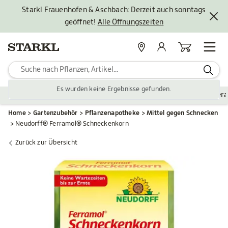
Starkl Frauenhofen & Aschbach: Derzeit auch sonntags
geöffnet!
Alle Öffnungszeiten
Standorte
Mein Konto
Warenkorb
Es wurden keine Ergebnisse gefunden.
Pflanzen
Saisonales
Zubehör
Gartengestaltung
Ver
Home
Gartenzubehör
Pflanzenapotheke
Mittel gegen Schnecken
Neudorff® Ferramol® Schneckenkorn
Zurück zur Übersicht