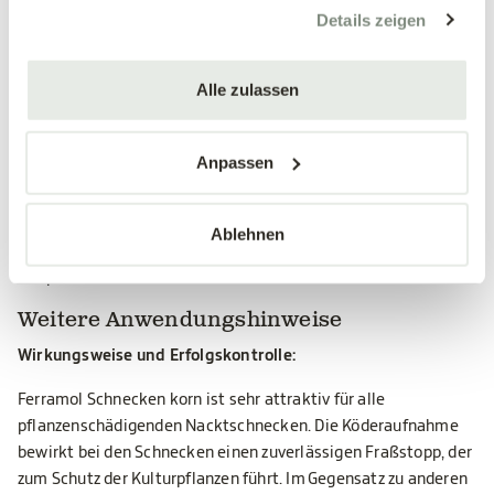
gesammelt haben.
verhindert, dass der Kö der in den Bodenritzen verschwindet
Details zeigen
und so nicht mehr von den Schnecken erreicht wird.
Es sind bis zu 4 Anwendungen von der Zulassungsbehörde
Alle zulassen
zugelassen.
Anwendungs-/Zulassungsgebiete
Anpassen
Von der Zulassungsbehörde festgesetzte
Anwendungsgebiete und -bestimmungen:
Ablehnen
Nackt schnecken an Gemüsekulturen, Obstkulturen und
Zierpflanzen im Freiland und im Gewächshaus.
Weitere Anwendungshinweise
Wirkungsweise und Erfolgskontrolle:
Ferramol Schnecken korn ist sehr attraktiv für alle
pflanzenschädigenden Nacktschnecken. Die Köderaufnahme
bewirkt bei den Schnecken einen zuverlässigen Fraßstopp, der
zum Schutz der Kulturpflanzen führt. Im Gegensatz zu anderen