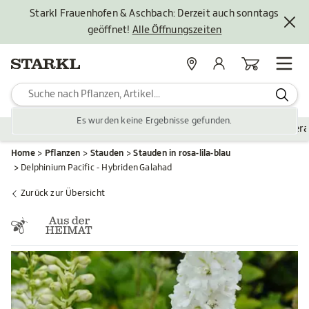
Starkl Frauenhofen & Aschbach: Derzeit auch sonntags
geöffnet!
Alle Öffnungszeiten
Standorte
Mein Konto
Warenkorb
Es wurden keine Ergebnisse gefunden.
Pflanzen
Saisonales
Zubehör
Gartengestaltung
Ver
Home
Pflanzen
Stauden
Stauden in rosa-lila-blau
Delphinium Pacific - Hybriden Galahad
Zurück zur Übersicht