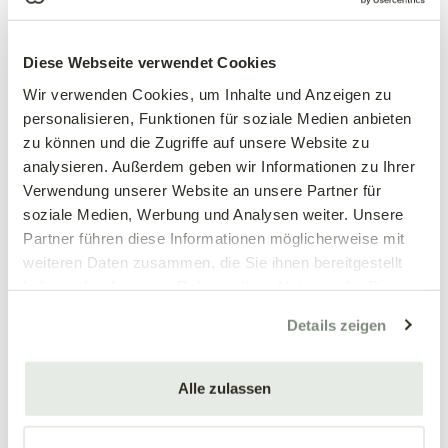
Rittersporn 'Galahad' – Delphinium Pacific | reinweiß |
Diese Webseite verwendet Cookies
imposant | bienenfreundlich | vollständig winterhart
Wir verwenden Cookies, um Inhalte und Anzeigen zu
Alle Pflanzenteile sind giftig
– Kinder und Haustiere
personalisieren, Funktionen für soziale Medien anbieten
fernhalten.
zu können und die Zugriffe auf unsere Website zu
analysieren. Außerdem geben wir Informationen zu Ihrer
'Galahad' – benannt nach dem reinsten der Artusritter – ist der
Verwendung unserer Website an unsere Partner für
edelste Rittersporn: Die mächtigen Blütenrispen bis zu
180 cm
soziale Medien, Werbung und Analysen weiter. Unsere
Höhe strahlen in
reinem, makellosen Weiß mit weißem
Partner führen diese Informationen möglicherweise mit
Zentrum
. Kein anderer Rittersporn wirkt so klar, so
weiteren Daten zusammen, die Sie ihnen bereitgestellt
majestätisch, so zeitlos. Im Abendlicht leuchten die Rispen
haben oder die sie im Rahmen Ihrer Nutzung der Dienste
geradezu – ideal als strukturgebender Höhepunkt in weißen
gesammelt haben.
Details zeigen
Gartenkonzepten, als leuchtender Kontrast zu dunklem Laub
oder gemeinsam mit der dunklen Sorte 'Black Knight' für ein
dramatisches Hell-Dunkel-Spiel.
Alle zulassen
Als Schnittblume für große Arrangements und
Hochzeitsgestaltungen unübertroffen.