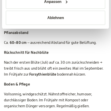
Anpassen
Stütze ist Pflicht!
Bei 180 cm Wuchshöhe unbedingt bereits beim Pflanzen einen
Ablehnen
stabilen Stab (mind. 1,8 m)
einsetzen.
Pflanzabstand
Ca.
60–80 cm
– ausreichend Abstand für gute Belüftung.
Rückschnitt für Nachblüte
Nach der ersten Blüte (Juli) auf ca. 30 cm zurückschneiden →
treibt frisch aus und blüht oft ein zweites Mal im September.
Im Frühjahr zur
Forsythienblüte
bodennah kürzen.
Boden & Pflege
Vollsonnig, windgeschützt. Nährstoffreicher, humoser,
durchlässiger Boden. Im Frühjahr mit Kompost oder
organischem Dünger versorgen. Regelmäßig gießen.