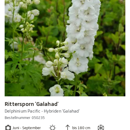
Rittersporn 'Galahad'
Delphinium Pacific - Hybriden 'Galahad'
Bestellnummer 050235
Juni - September
bis 180 cm