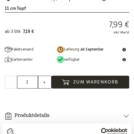
11 cm Topf
7,99 €
ab
3 Stk
7,19 €
inkl. MwSt
Paketversand
Lieferung
ab September
Gartencenter
verfügbar
-
+
ZUM WARENKORB
Produktdetails
Beschreibung