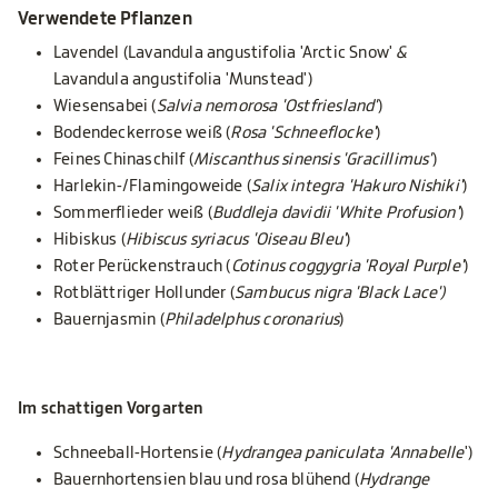
Verwendete Pflanzen
Lavendel (Lavandula angustifolia 'Arctic Snow'
&
Lavandula angustifolia 'Munstead')
Wiesensabei (
Salvia nemorosa 'Ostfriesland'
)
Bodendeckerrose weiß (
Rosa 'Schneeflocke'
)
Feines Chinaschilf (
Miscanthus sinensis 'Gracillimus'
)
Harlekin-/Flamingoweide (
Salix integra 'Hakuro Nishiki'
)
Sommerflieder weiß (
Buddleja davidii 'White Profusion'
)
Hibiskus (
Hibiscus syriacus 'Oiseau Bleu'
)
Roter Perückenstrauch (
Cotinus coggygria 'Royal Purple'
)
Rotblättriger Hollunder (
Sambucus nigra 'Black Lace')
Bauernjasmin (
Philadelphus coronarius
)
Im schattigen Vorgarten
Schneeball-Hortensie (
Hydrangea paniculata 'Annabelle
')
Bauernhortensien blau und rosa blühend (
Hydrange