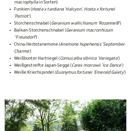
macrophylla
in Sorten)
Funkien (
Hosta x tardiana 'Halcyon', Hosta x fortunei
'Patriot'
)
Storchenschnabel (
Geranium wallichianum 'Rozanne®
')
Balkan-Storchenschnabel (
Geranium macrorrhizum
''Freundorf'
)
China-Herbstanemone (
Anemone hupehensis 'September
Charme'
)
Weißbunter Hartriegel (
Cornus alba sibirica 'Variegata'
)
Weißgestreifte Japan-Segge (
Carex morrowii 'Ice Dance
')
Weiße Kriechspindel (
Euonymus fortunei 'Emerald Gaiety
')