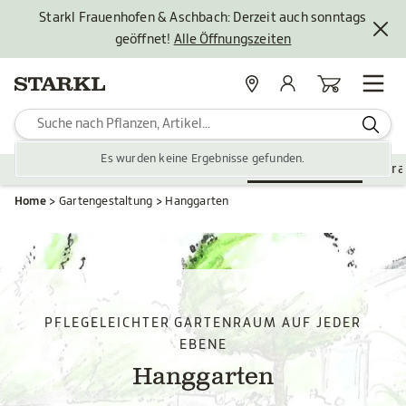
Starkl Frauenhofen & Aschbach: Derzeit auch sonntags
geöffnet!
Alle Öffnungszeiten
Standorte
Mein Konto
Warenkorb
Es wurden keine Ergebnisse gefunden.
Pflanzen
Saisonales
Zubehör
Gartengestaltung
Vera
Home
Gartengestaltung
Hanggarten
PFLEGELEICHTER GARTENRAUM AUF JEDER
EBENE
Hanggarten