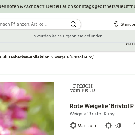
uenhofen & Aschbach: Derzeit auch sonntags geöffnet!
Alle Öff
Stando
Standor
Es wurden keine Ergebnisse gefunden.
Gar
e Blütenhecken-Kollektion
Weigela 'Bristol Ruby'
Rote Weigelie 'Bristol 
Weigela 'Bristol Ruby'
Mai - Juni