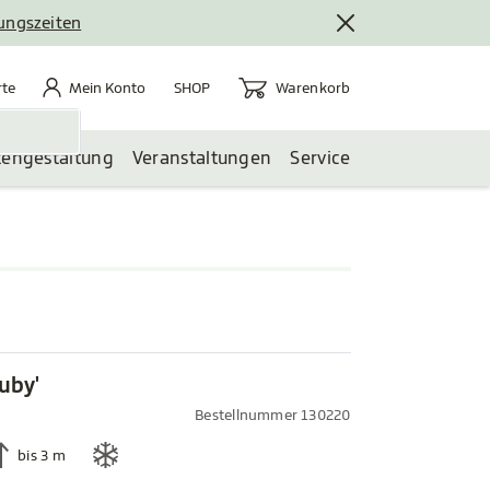
nungszeiten
rte
Mein Konto
Warenkorb
te
Mein Konto
Warenkorb
SHOP
tengestaltung
Veranstaltungen
Service
Ruby'
Bestellnummer 130220
bis 3 m