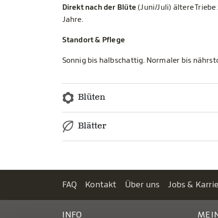
Direkt nach der Blüte
(Juni/Juli) ältere Trie
Jahre.
Standort & Pflege
Sonnig bis halbschattig. Normaler bis nährsto
Blüten
Blätter
FAQ
Kontakt
Über uns
Jobs & Karri
INFO
MEI