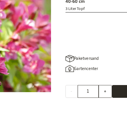
40-60 cm
3 Liter Topf
Paketversand
Gartencenter
-
+