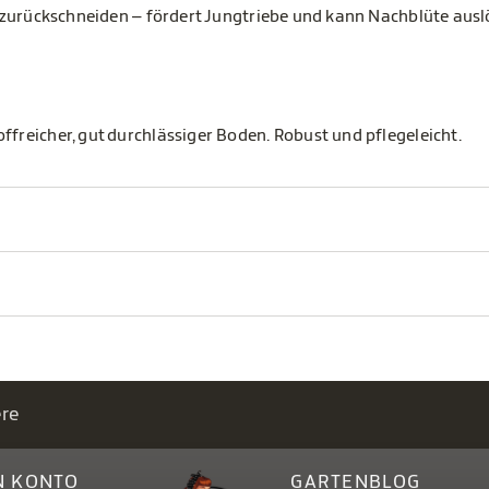
be zurückschneiden – fördert Jungtriebe und kann Nachblüte ausl
ffreicher, gut durchlässiger Boden. Robust und pflegeleicht.
ere
N KONTO
GARTENBLOG