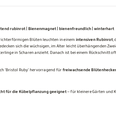
chtend rubinrot | Bienenmagnet | bienenfreundlich | winterhart
trichterförmigen Blüten leuchten in einem
intensiven Rubinrot
,
edecken sich die wüchsigen, im Alter leicht überhängenden Zweig
linge in Scharen anzieht. Danach ist bei einem Rückschnitt oft
ch 'Bristol Ruby' hervorragend für
freiwachsende Blütenhecken
cht für die Kübelpflanzung geeignet
– für kleinere Gärten und 