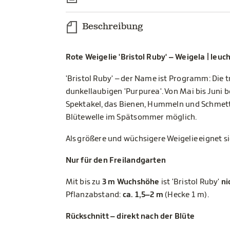
Beschreibung
Rote Weigelie 'Bristol Ruby' – Weigela | leu
'Bristol Ruby' – der Name ist Programm: Die 
dunkellaubigen 'Purpurea'. Von Mai bis Juni b
Spektakel, das Bienen, Hummeln und Schmetter
Blütewelle im Spätsommer möglich.
Als größere und wüchsigere Weigelie eignet si
Nur für den Freilandgarten
Mit bis zu
3 m Wuchshöhe
ist 'Bristol Ruby'
ni
Pflanzabstand:
ca. 1,5–2 m
(Hecke 1 m).
Rückschnitt – direkt nach der Blüte