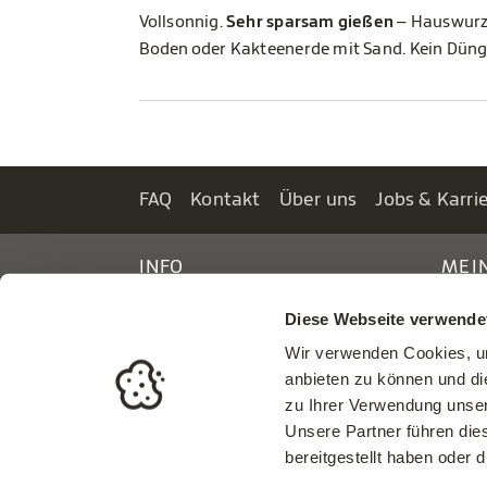
Vollsonnig.
Sehr sparsam gießen
– Hauswurzen
Boden oder Kakteenerde mit Sand. Kein Dünge
FAQ
Kontakt
Über uns
Jobs & Karri
INFO
MEI
Standorte & Öffnungszeiten
Einlo
Diese Webseite verwende
Gartengestaltung
Regis
Wir verwenden Cookies, um
Katalog bestellen
anbieten zu können und di
Widerrufsformular
zu Ihrer Verwendung unser
Unsere Partner führen die
bereitgestellt haben oder
Cookies verwalten