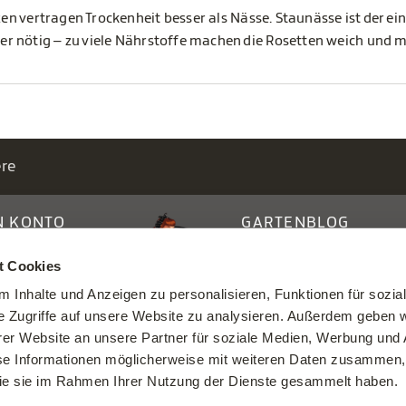
 vertragen Trockenheit besser als Nässe. Staunässe ist der ein
r nötig – zu viele Nährstoffe machen die Rosetten weich und m
ere
N KONTO
GARTENBLOG
ggen /
Tipps, DIYs & Wissenswer
t Cookies
trieren
von der Starken Gärtneri
 Inhalte und Anzeigen zu personalisieren, Funktionen für sozia
e Zugriffe auf unsere Website zu analysieren. Außerdem geben w
er Website an unsere Partner für soziale Medien, Werbung und 
se Informationen möglicherweise mit weiteren Daten zusammen, 
 die sie im Rahmen Ihrer Nutzung der Dienste gesammelt haben.
Datenschutz
Impressu