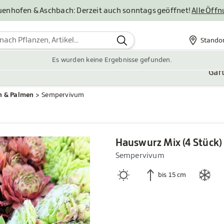
uenhofen & Aschbach: Derzeit auch sonntags geöffnet!
Alle Öff
Stando
Standor
Es wurden keine Ergebnisse gefunden.
Gar
n & Palmen
Sempervivum
Hauswurz Mix (4 Stück)
Sempervivum
bis 15 cm