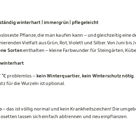
ständig winterhart | immergrün | pflegeleicht
chsloseste Pflanze, die man kaufen kann – und gleichzeitig eine 
erenden Vielfalt aus Grün, Rot, Violett und Silber. Von Juni bis 
ene Sorten
enthalten – kleine Farbwunder für Steingärten, Kübe
 winterhart
7 °C
problemlos –
kein Winterquartier, kein Winterschutz nötig
.
tz für die Wurzeln ist optional.
b
– das ist völlig normal und kein Krankheitszeichen! Die umg
errosetten lassen sich einfach abtrennen und neu einpflanzen.