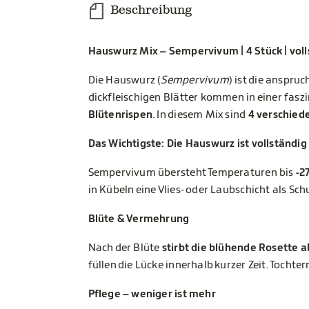
Beschreibung
Hauswurz Mix – Sempervivum | 4 Stück | voll
Die Hauswurz (
Sempervivum
) ist die anspru
dickfleischigen Blätter kommen in einer faszini
Blütenrispen
. In diesem Mix sind
4 verschied
Das Wichtigste: Die Hauswurz ist vollständig
Sempervivum übersteht Temperaturen bis
-2
in Kübeln eine Vlies- oder Laubschicht als Schu
Blüte & Vermehrung
Nach der Blüte
stirbt die blühende Rosette a
füllen die Lücke innerhalb kurzer Zeit. Tocht
Pflege – weniger ist mehr