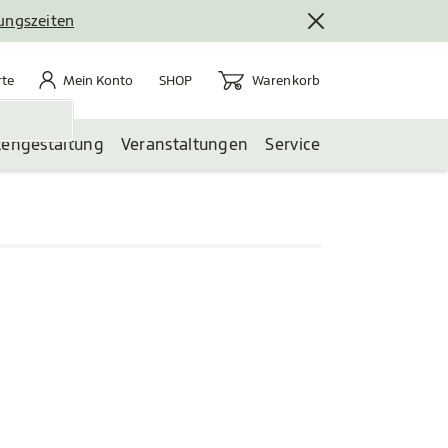
nungszeiten
rte
Mein Konto
Warenkorb
te
Mein Konto
Warenkorb
SHOP
tengestaltung
Veranstaltungen
Service