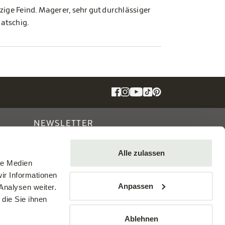
zige Feind. Magerer, sehr gut durchlässiger
atschig.
NEWSLETTER
tes
Infos zu Angeboten, Pflegetipps,
Alle zulassen
n
Kursen und Veranstaltungen
le Medien
ir Informationen
Anpassen
Analysen weiter.
die Sie ihnen
m
AGB
Presse
Barrierefreiheitserklärung
Ablehnen