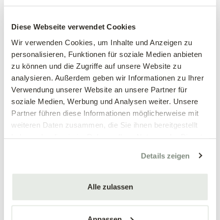
magenta | Sommerblume
Das Kapkörbchen – auch Kapmargerite oder Osteospermum –
Diese Webseite verwendet Cookies
ist die Sommerblume für alle, die einen vollsonnigen, heißen
Wir verwenden Cookies, um Inhalte und Anzeigen zu
Standort zu bespielen haben. Dort, wo viele andere
personalisieren, Funktionen für soziale Medien anbieten
Balkonblumen leiden, blüht 'Tanja' aus der Senorita®-Serie
zu können und die Zugriffe auf unsere Website zu
von Mai bis Oktober in sattem Violett-Magenta mit dunklem
analysieren. Außerdem geben wir Informationen zu Ihrer
Zentrum – eine intensive, auffällige Farbe, die auf dem Balkon
Verwendung unserer Website an unsere Partner für
sofort ins Auge fällt und sich besonders schön mit Weiß oder
soziale Medien, Werbung und Analysen weiter. Unsere
Lachs kombinieren lässt. Kompakt und buschig wachsend bis
Partner führen diese Informationen möglicherweise mit
ca. 30 cm, bietet sie monatelange Blütenpracht bei sehr
weiteren Daten zusammen, die Sie ihnen bereitgestellt
geringem Pflegeaufwand.
haben oder die sie im Rahmen Ihrer Nutzung der Dienste
gesammelt haben.
Ein besonderer Vorteil: Das Kapkörbchen ist ausgesprochen
Details zeigen
trockenheitsverträglich
– zwischen den Wassergaben darf die
Erde ruhig leicht antrocknen. Staunässe hingegen verträgt es
Alle zulassen
gar nicht.
Standort & Pflege
Anpassen