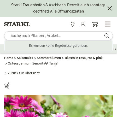
Starkl Frauenhofen & Aschbach: Derzeit auch sonntags
geöffnet!
Alle Öffnungszeiten
Standorte
Mein Konto
Warenkorb
Es wurden keine Ergebnisse gefunden.
Pflanzen
Saisonales
Zubehör
Gartengestaltung
Ver
Home
Saisonales
Sommerblumen
Blüten in rosa, rot & pink
Osteospermum Senorita® 'Tanja'
Zurück zur Übersicht