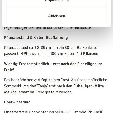
Vollsonnig und warm – je mehr Sonne, desto üppiger die Blüte.
Gut durchlässiges Substrat, Abzugsloch sicherstellen. Bei der
Pflanzung Langzeitdünger einarbeiten, nach 4–6 Wochen auf
Ablehnen
Flüssigdünger umstellen (alle 1–2 Wochen). Verblühte Blüten
regelmäßig entfernen für kontinuierliche Nachblüte.
Pflanzabstand & Kisterl-Bepflanzung
Pflanzabstand ca.
20–25 cm
– in ein 80-cm-Balkonkisterl
passen
3–4 Pflanzen
, in ein 100-cm-Kisterl
4–5 Pflanzen
.
Wichtig: Frostempfindlich – erst nach den Eisheiligen ins
Freie!
Das Kapkörbchen verträgt keinen Frost. Als frostempfindliche
Sommerblume darf 'Tanja'
erst nach den Eisheiligen (Mitte
Mai)
dauerhaft ins Freie gestellt werden.
Überwinterung
Eine frostfreie Überwinterung bei 8–12 °C ist möglich – hell