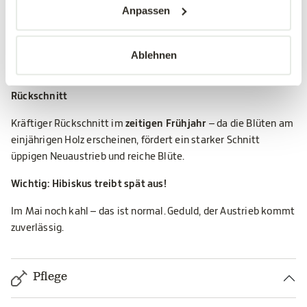
Mit bis zu
200 cm Wuchshöhe
ist 'SUP' Heart'® langfristig für
Anpassen
den
Freilandgarten
konzipiert. In einem sehr großen Kübel
(mind. 60 cm Ø) für einige Jahre möglich – bei Kübelhaltung
regelmäßig gießen und düngen, Kübel bei starkem Frost vor
Ablehnen
Durchfrieren schützen. Pflanzabstand im Freiland:
ca. 1–1,5 m
.
Rückschnitt
Kräftiger Rückschnitt im
zeitigen Frühjahr
– da die Blüten am
einjährigen Holz erscheinen, fördert ein starker Schnitt
üppigen Neuaustrieb und reiche Blüte.
Wichtig: Hibiskus treibt spät aus!
Im Mai noch kahl – das ist normal. Geduld, der Austrieb kommt
zuverlässig.
Pflege