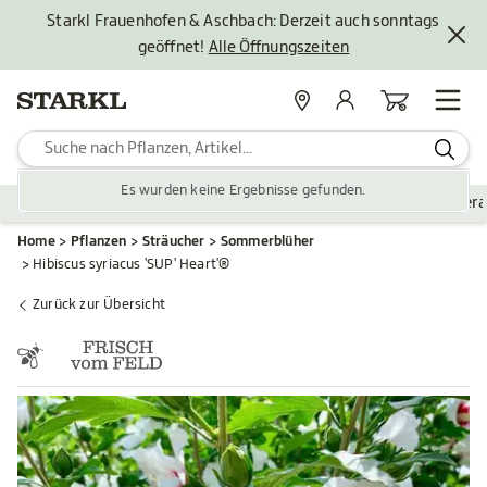
Starkl Frauenhofen & Aschbach: Derzeit auch sonntags
geöffnet!
Alle Öffnungszeiten
Standorte
Mein Konto
Warenkorb
Es wurden keine Ergebnisse gefunden.
Pflanzen
Saisonales
Zubehör
Gartengestaltung
Ver
Home
Pflanzen
Sträucher
Sommerblüher
Hibiscus syriacus 'SUP' Heart'®
Zurück zur Übersicht