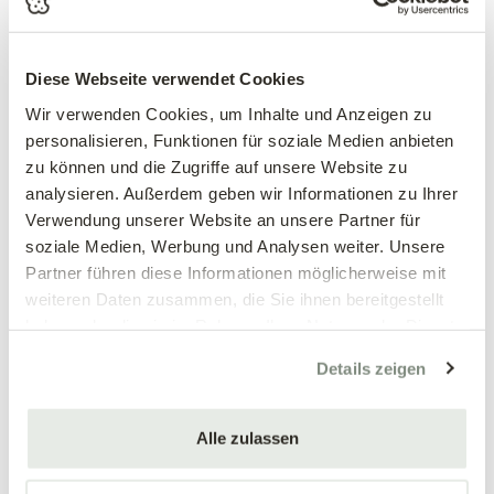
Hibiskus 'SUP' Heart'® – Hibiscus syriacus | reinweiß mit
Diese Webseite verwendet Cookies
dunkelroter Mitte | zweifarbig | bienenfreundlich |
winterhart
Wir verwenden Cookies, um Inhalte und Anzeigen zu
personalisieren, Funktionen für soziale Medien anbieten
'SUP' Heart'® ist der Hibiskus mit dem stärksten Farb-
zu können und die Zugriffe auf unsere Website zu
Kontrast: Die großen, trichterförmigen Blüten sind
reinweiß
analysieren. Außerdem geben wir Informationen zu Ihrer
mit einer markant dunkelroten, fast schwarzen Mitte
– ein
Verwendung unserer Website an unsere Partner für
klares, modernes Zweifarbenbild mit hoher Fernwirkung. Von
soziale Medien, Werbung und Analysen weiter. Unsere
Juli bis September öffnen sich kontinuierlich neue Blüten, da
Partner führen diese Informationen möglicherweise mit
jede Einzelblüte zwar kurzlebig ist, durch laufenden
weiteren Daten zusammen, die Sie ihnen bereitgestellt
Knospenansatz aber nahtlos ersetzt wird.
haben oder die sie im Rahmen Ihrer Nutzung der Dienste
gesammelt haben.
Mit
bis zu 200 cm Höhe
und dichtem, gut verzweigtem Wuchs
Details zeigen
eignet sich 'SUP' Heart'® als
Solitär, für Blütenhecken,
Eingangsbereiche und Innenhöfe
.
Alle zulassen
Freiland empfohlen – Kübel mit Einschränkung