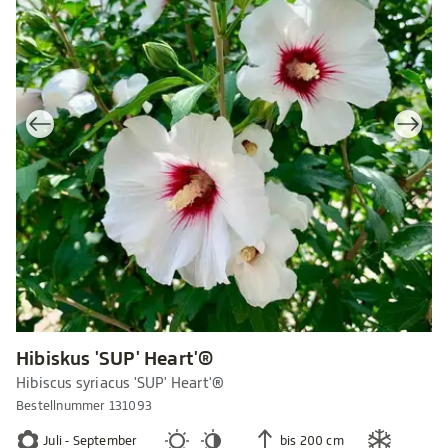
Hibiskus 'SUP' Heart'®
Hibiscus syriacus 'SUP' Heart'®
Bestellnummer 131093
Juli - September
bis 200 cm