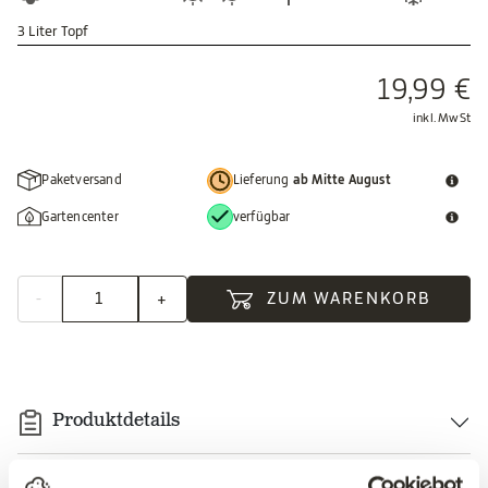
3 Liter Topf
19,99 €
inkl. MwSt
Paketversand
Lieferung
ab Mitte August
Gartencenter
verfügbar
-
+
ZUM WARENKORB
Produktdetails
Beschreibung