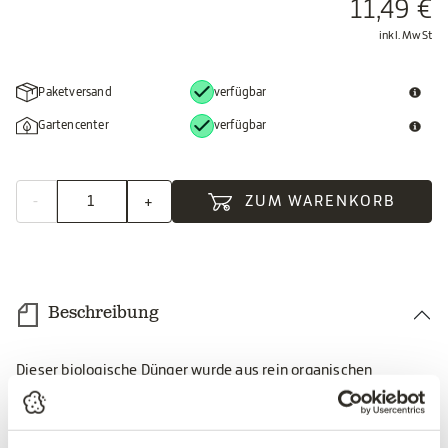
11,49 €
inkl. MwSt
Paketversand
verfügbar
Gartencenter
verfügbar
-
+
ZUM WARENKORB
Beschreibung
Dieser biologische Dünger wurde aus rein organischen
Rohstoffen hergestellt und eignet sich aufgrund seiner
ausgewogenen Zusammensetzung besonders zur
Nährstoffversorgung von Obst und Gemüse im Garten. Der hohe