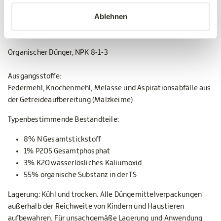
Dosierhilfe: 1 gehäufter Esslöffel = ca. 20 g Dünger
Ablehnen
Organischer Dünger, NPK 8-1-3
Ausgangsstoffe:
Federmehl, Knochenmehl, Melasse und Aspirationsabfälle aus
der Getreideaufbereitung (Malzkeime)
Typenbestimmende Bestandteile:
8% N Gesamtstickstoff
1% P2O5 Gesamtphosphat
3% K2O wasserlösliches Kaliumoxid
55% organische Substanz in der TS
Lagerung: Kühl und trocken. Alle Düngemittelverpackungen
außerhalb der Reichweite von Kindern und Haustieren
aufbewahren. Für unsachgemäße Lagerung und Anwendung