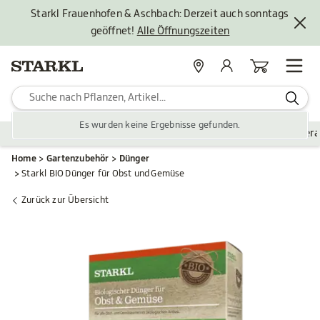
Starkl Frauenhofen & Aschbach: Derzeit auch sonntags
geöffnet!
Alle Öffnungszeiten
Standorte
Mein Konto
Warenkorb
Es wurden keine Ergebnisse gefunden.
Pflanzen
Saisonales
Zubehör
Gartengestaltung
Ver
Home
Gartenzubehör
Dünger
Starkl BIO Dünger für Obst und Gemüse
Zurück zur Übersicht