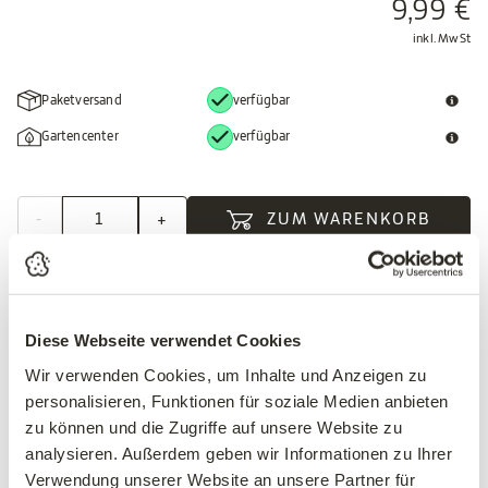
9,99 €
inkl. MwSt
Paketversand
verfügbar
Gartencenter
verfügbar
-
+
ZUM WARENKORB
Diese Webseite verwendet Cookies
Beschreibung
Wir verwenden Cookies, um Inhalte und Anzeigen zu
personalisieren, Funktionen für soziale Medien anbieten
Starkl BIO Dünger für Gemüse & Obstpflanzen wurde aus
zu können und die Zugriffe auf unsere Website zu
natürlichen Rohstoffen ohne chemische Zusätze hergestellt
analysieren. Außerdem geben wir Informationen zu Ihrer
und ist speziell auf die Bedürfnisse von allen fruchttragenden
Verwendung unserer Website an unsere Partner für
Pflanzen mit hohem Nährstoffbedarf abgestimmt.