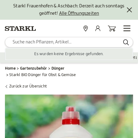
Starkl Frauenhofen & Aschbach: Derzeit auch sonntags
geöffnet!
Alle Öffnungszeiten
Standorte
Mein Konto
Warenkorb
Es wurden keine Ergebnisse gefunden.
Pflanzen
Saisonales
Zubehör
Gartengestaltung
Ver
Home
Gartenzubehör
Dünger
Starkl BIO Dünger für Obst & Gemüse
Zurück zur Übersicht