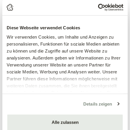
Beschreibung
Bartblume 'Grand Bleu'® – Caryopteris | intensiv dunkelblau
Diese Webseite verwendet Cookies
| aromatisch | Spätblüher | bienenfreundlich | bedingt
winterhart
Wir verwenden Cookies, um Inhalte und Anzeigen zu
personalisieren, Funktionen für soziale Medien anbieten
Die Bartblume 'Grand Bleu'® ist eine der dunkelblausten
zu können und die Zugriffe auf unsere Website zu
Blüten im Sommergarten – und ein Bienenmagnet am
analysieren. Außerdem geben wir Informationen zu Ihrer
Saisonende. Von
Juli bis Oktober
, wenn viele andere Sträucher
Verwendung unserer Website an unsere Partner für
bereits verblüht sind, erscheinen die
intensiv dunkelblauen
soziale Medien, Werbung und Analysen weiter. Unsere
Blütenquirle
über dem silbrig-grünen,
aromatisch duftenden
Partner führen diese Informationen möglicherweise mit
Laub
. Bienen, Hummeln und Schmetterlinge kommen in dieser
weiteren Daten zusammen, die Sie ihnen bereitgestellt
späten Saison aus dem ganzen Umfeld – die Bartblume ist
haben oder die sie im Rahmen Ihrer Nutzung der Dienste
eine der letzten wichtigen Nektar- und Pollenquellen des
gesammelt haben.
Jahres.
Details zeigen
Das aromatische Laub ist auch außerhalb der Blütezeit
dekorativ. Wer daran reibt, nimmt einen würzig-erfrischenden
Alle zulassen
Duft wahr.