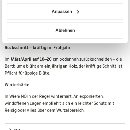
Kübel oder Freiland?
Anpassen
Mit bis zu
100 cm Wuchshöhe
ist 'Grand Bleu'® für die
Kübelpflanzung geeignet
– mind.
50 cm Ø Topf
. Im Freiland
Ablehnen
Pflanzabstand
ca. 80 cm–1 m
.
Rückschnitt – kräftig im Frühjahr
Im
März/April auf 10–20 cm
bodennah zurückschneiden – die
Bartblume blüht am
einjährigen Holz
, der kräftige Schnitt ist
Pflicht für üppige Blüte.
Winterhärte
In Wien/NÖ in der Regel winterhart. An exponierten,
windoffenen Lagen empfiehlt sich ein leichter Schutz mit
Reisig oder Vlies über dem Wurzelbereich.