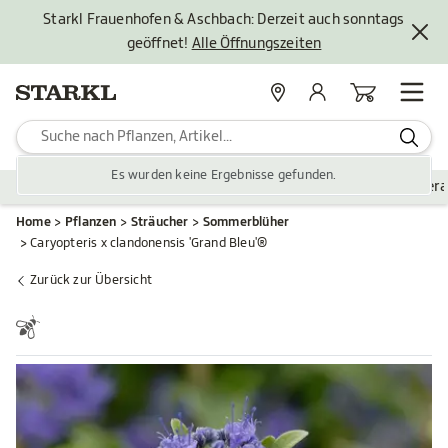
Starkl Frauenhofen & Aschbach: Derzeit auch sonntags
geöffnet!
Alle Öffnungszeiten
Standorte
Mein Konto
Warenkorb
Es wurden keine Ergebnisse gefunden.
Pflanzen
Saisonales
Zubehör
Gartengestaltung
Ver
Home
Pflanzen
Sträucher
Sommerblüher
Caryopteris x clandonensis 'Grand Bleu'®
Zurück zur Übersicht