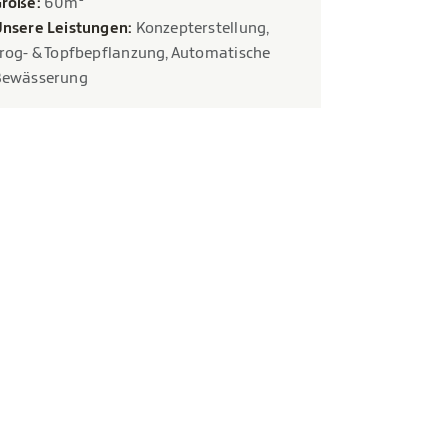
röße:
60m²
nsere Leistungen:
Konzepterstellung,
rog- & Topfbepflanzung, Automatische
Bewässerung