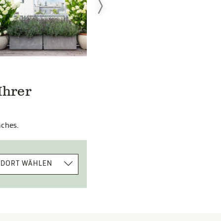
Ihrer
äches.
NDORT WÄHLEN