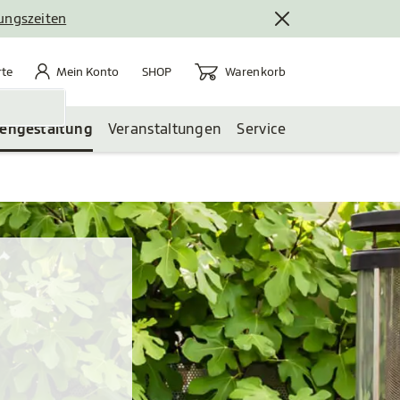
nungszeiten
rte
Mein Konto
Warenkorb
te
Mein Konto
Warenkorb
SHOP
tengestaltung
Veranstaltungen
Service