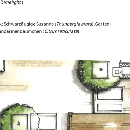
'Limelight'
)
.: Schwarzäugige Susanne (
Thunbergia alata
), Garten-
Mandarinenbäumchen (
Citrus reticulata
)