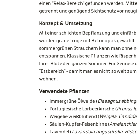
einen "Relax-Bereich" gefunden werden. Mitte
getrennt und genügend Sichtschutz vor neugi
Konzept & Umsetzung
Mit einer schlichten Bepflanzung und einfär
wurden graue Tröge mit Betonoptik gewählt.
sommergrünen Sträuchern kann man ohne neu
entspannen. Klassische Pflanzen wie Rispenh
Ihrer Blüte den ganzen Sommer. Für Gemüse un
"Essbereich" - damit man es nicht so weit zum
wohnen.
Verwendete Pflanzen
Immergrüne Ölweide (
Elaeagnus ebbing
Portugiesische Lorbeerkirsche (
Prunus lu
Weigelie weißblühend (
Weigela 'Candida
Säulen-Kupfer-Felsenbirne (
Amelanchier 
Lavendel (
Lavandula angustifolia 'Hidco