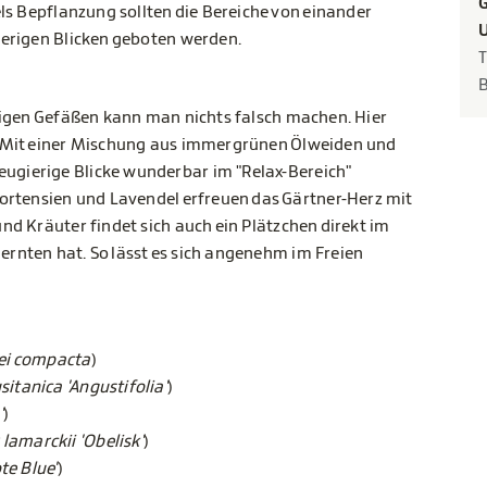
G
ls Bepflanzung sollten die Bereiche von einander
U
erigen Blicken geboten werden.
T
bigen Gefäßen kann man nichts falsch machen. Hier
 Mit einer Mischung aus immergrünen Ölweiden und
gierige Blicke wunderbar im "Relax-Bereich"
ortensien und Lavendel erfreuen das Gärtner-Herz mit
d Kräuter findet sich auch ein Plätzchen direkt im
 ernten hat. So lässt es sich angenehm im Freien
ei compacta
)
sitanica 'Angustifolia'
)
'
)
lamarckii 'Obelisk'
)
te Blue'
)