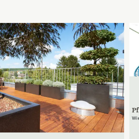
Pf
Wie