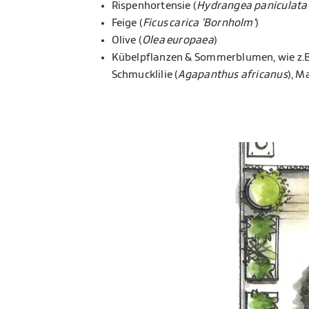
Rispenhortensie (
Hydrangea paniculata 
Feige (
Ficus carica 'Bornholm'
)
Olive (
Olea europaea
)
Kübelpflanzen & Sommerblumen, wie z.B
Schmucklilie (
Agapanthus africanus
), 