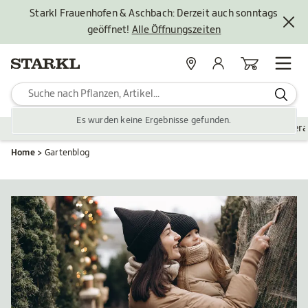
Starkl Frauenhofen & Aschbach: Derzeit auch sonntags
geöffnet!
Alle Öffnungszeiten
Standorte
Mein Konto
Warenkorb
Es wurden keine Ergebnisse gefunden.
Pflanzen
Saisonales
Zubehör
Gartengestaltung
Ver
Home
Gartenblog