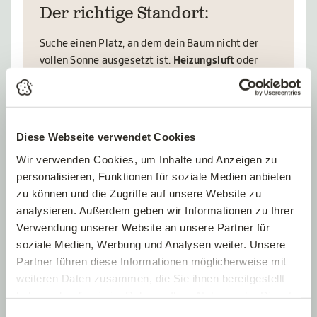
Der richtige Standort:
Suche einen Platz, an dem dein Baum nicht der
vollen Sonne ausgesetzt ist.
Heizungsluft
oder
einem Platz am Kamin
mag der Weihnachtsbaum
gar nicht
!
In einem kühlen Raum bleibt dein Baum
länger frisch.
Diese Webseite verwendet Cookies
Wir verwenden Cookies, um Inhalte und Anzeigen zu
personalisieren, Funktionen für soziale Medien anbieten
DIE NACHHALTIGEN
zu können und die Zugriffe auf unsere Website zu
Christbäume im Topf
analysieren. Außerdem geben wir Informationen zu Ihrer
Verwendung unserer Website an unsere Partner für
soziale Medien, Werbung und Analysen weiter. Unsere
Partner führen diese Informationen möglicherweise mit
weiteren Daten zusammen, die Sie ihnen bereitgestellt
haben oder die sie im Rahmen Ihrer Nutzung der Dienste
gesammelt haben.