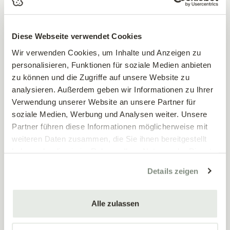
Diese Webseite verwendet Cookies
Wir verwenden Cookies, um Inhalte und Anzeigen zu
personalisieren, Funktionen für soziale Medien anbieten
zu können und die Zugriffe auf unsere Website zu
analysieren. Außerdem geben wir Informationen zu Ihrer
DO, 03.09.2026 | 09:00–18:00
Verwendung unserer Website an unsere Partner für
FR, 04.09.2026 | 09:00–18:00
soziale Medien, Werbung und Analysen weiter. Unsere
SA, 05.09.2026 | 09:00–18:00
Partner führen diese Informationen möglicherweise mit
SO, 06.09.2026 | 09:00–18:00
weiteren Daten zusammen, die Sie ihnen bereitgestellt
MO, 07.09.2026 | 09:00–17:00
haben oder die sie im Rahmen Ihrer Nutzung der Dienste
Gartenbaumesse Tulln
gesammelt haben.
Details zeigen
Frauenhofen
Besuchen Sie unseren Messestand auf der
Alle zulassen
Gartenbaumesse in Tulln. Sie finden u...