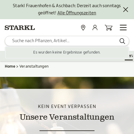
Starkl Frauenhofen & Aschbach: Derzeit auch sonntags
geöffnet!
Alle Öffnungszeiten
Standorte
Mein Konto
Warenkorb
Es wurden keine Ergebnisse gefunden.
Pflanzen
Saisonales
Zubehör
Gartengestaltung
Ver
Home
Veranstaltungen
KEIN EVENT VERPASSEN
Unsere Veranstaltungen