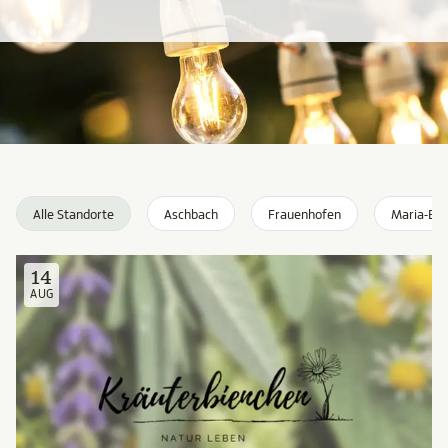
Alle Standorte
Aschbach
Frauenhofen
Maria-Enz
14
AUG