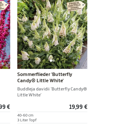
Sommerflieder 'Butterfly
Candy® Little White'
Buddleja davidii 'Butterfly Candy®
Little White'
99 €
19,99 €
40-60 cm
3 Liter Topf