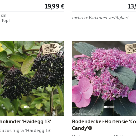
19,99 €
13
 cm
mehrere Varianten verfügbar!
r Topf
holunder 'Haidegg 13'
Bodendecker-Hortensie 'C
Candy'®
ucus nigra 'Haidegg 13'