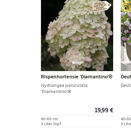
Rispenhortensie 'Diamantino'®
Deut
Hydrangea paniculata
Deut
'Diamantino'®
19,99 €
40-60 cm
40-6
3 Liter Topf
3 Lite