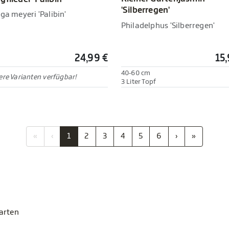
'Silberregen'
ga meyeri 'Palibin'
Philadelphus 'Silberregen'
24,99 €
15,
40-60 cm
re Varianten verfügbar!
3 Liter Topf
«
‹
1
2
3
4
5
6
›
»
Garten