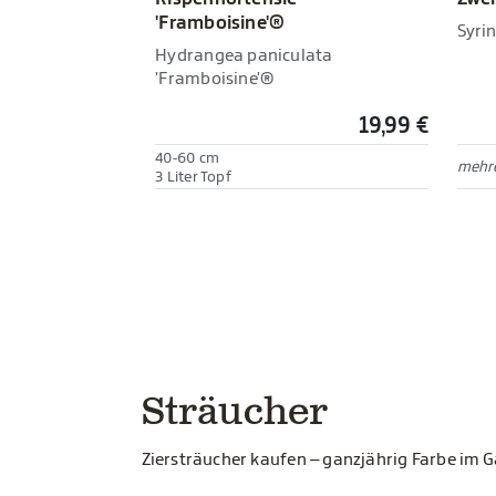
'Framboisine'®
Syrin
Hydrangea paniculata
'Framboisine'®
19,99 €
40-60 cm
mehre
3 Liter Topf
Sträucher
Ziersträucher kaufen – ganzjährig Farbe im 