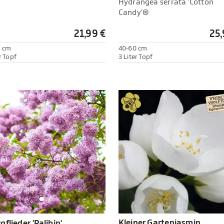
Hydrangea serrata 'Cotton
Candy'®
21,99 €
25,
0 cm
40-60 cm
r Topf
3 Liter Topf
Kleiner Gartenjasmin
gflieder 'Palibin'