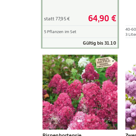
64,90 €
statt 77,95 €
40-6
5 Pflanzen im Set
3 Lite
Gültig bis 31.10
Rispenhortensie
Zwer