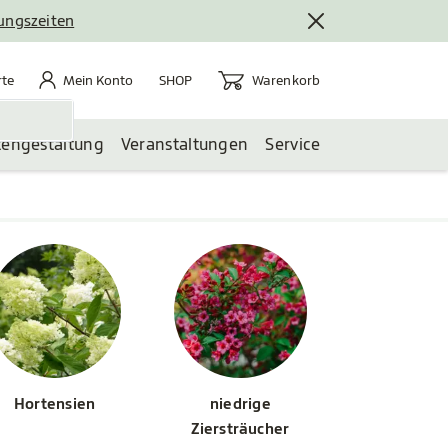
nungszeiten
rte
Mein Konto
Warenkorb
te
Mein Konto
Warenkorb
SHOP
tengestaltung
Veranstaltungen
Service
Hortensien
niedrige
Ziersträucher