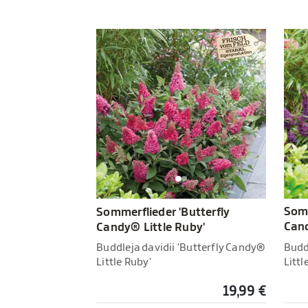
Somm
Sommerflieder 'Butterfly
Cand
Candy® Little Ruby'
Budd
Buddleja davidii 'Butterfly Candy®
Littl
Little Ruby'
19,99 €