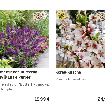
erflieder 'Butterfly
Korea-Kirsche
y® Little Purple'
Prunus tomentosa
leja davidii 'Butterfly Candy®
e Purple'
19,99 €
24,