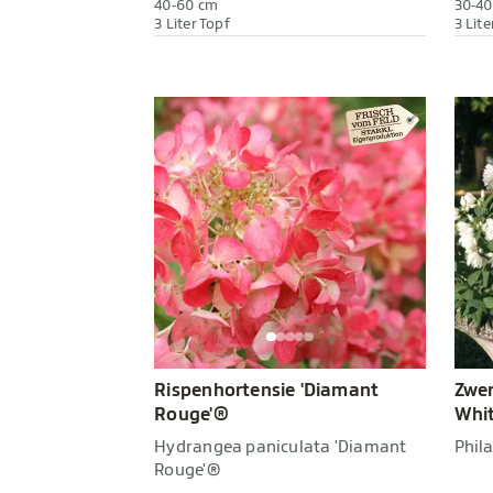
40-60 cm
30-40
3 Liter Topf
3 Lite
Rispenhortensie 'Diamant
Zwer
Rouge'®
Whit
Hydrangea paniculata 'Diamant
Phila
Rouge'®