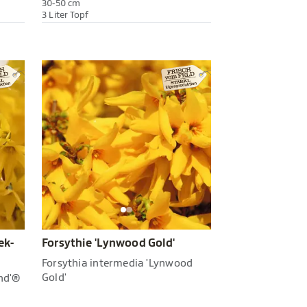
30-50 cm
3 Liter Topf
ek-
Forsythie 'Lynwood Gold'
Forsythia intermedia 'Lynwood
Gold'
nd'®