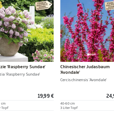
zie 'Raspberry Sundae'
Chinesischer Judasbaum
'Avondale'
zia 'Raspberry Sundae'
Cercis chinensis 'Avondale'
19,99 €
24,
0 cm
40-60 cm
r Topf
3 Liter Topf