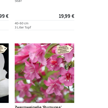
Star'
99 €
19,99 €
40-60 cm
3 Liter Topf
Zwergweigelie 'Purpurea'