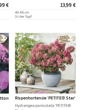
,99 €
13,99 €
40-60 cm
3 Liter Topf
Rispenhortensie 'PETITE® Star'
otton
Hydrangea paniculata 'PETITE®