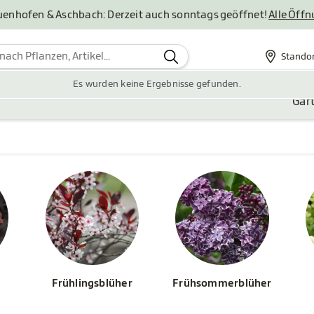
uenhofen & Aschbach: Derzeit auch sonntags geöffnet!
Alle Öff
Stando
Standor
Es wurden keine Ergebnisse gefunden.
Gar
Frühlingsblüher
Frühsommerblüher