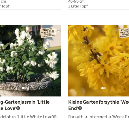
 cm
40-60 cm
r Topf
3 Liter Topf
g-Gartenjasmin 'Little
Kleine Gartenforsythie 'We
e Love'®
End'®
delphus 'Little White Love'®
Forsythia intermedia 'Week-E