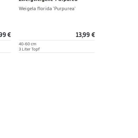
Weigela florida 'Purpurea'
99 €
13,99 €
40-60 cm
3 Liter Topf