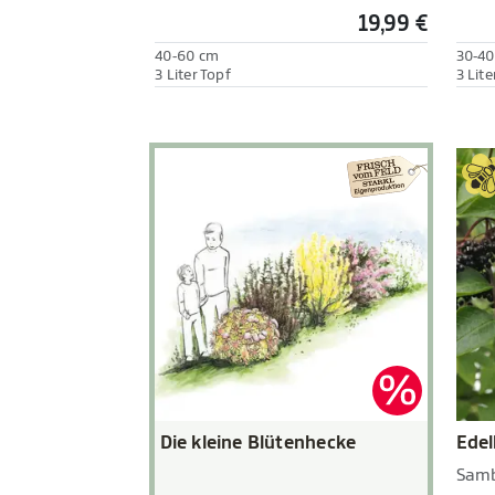
19,99 €
40-60 cm
30-40
3 Liter Topf
3 Lite
Die kleine Blütenhecke
Edel
Samb