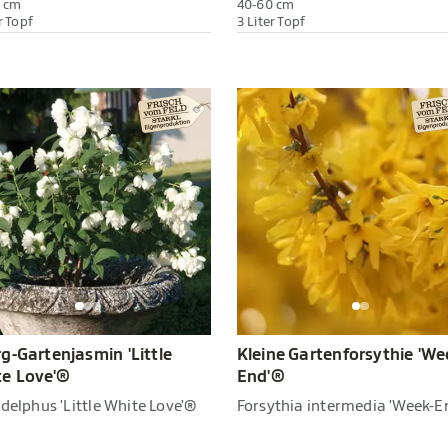
 cm
40-60 cm
r Topf
3 Liter Topf
g-Gartenjasmin 'Little
Kleine Gartenforsythie 'We
e Love'®
End'®
delphus 'Little White Love'®
Forsythia intermedia 'Week-E