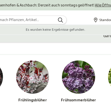
uenhofen & Aschbach: Derzeit auch sonntags geöffnet!
Alle Öff
Stando
Standor
Es wurden keine Ergebnisse gefunden.
Gar
Frühlingsblüher
Frühsommerblüher