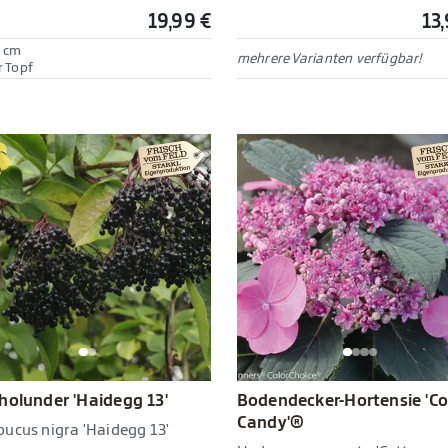
19,99 €
13
 cm
mehrere Varianten verfügbar!
r Topf
holunder 'Haidegg 13'
Bodendecker-Hortensie 'C
Candy'®
ucus nigra 'Haidegg 13'