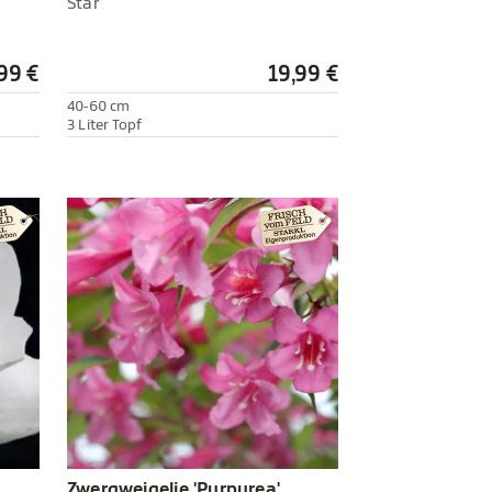
Star'
99 €
19,99 €
40-60 cm
3 Liter Topf
Zwergweigelie 'Purpurea'