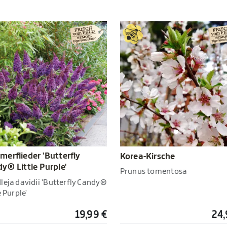
erflieder 'Butterfly
Korea-Kirsche
y® Little Purple'
Prunus tomentosa
leja davidii 'Butterfly Candy®
e Purple'
19,99 €
24,