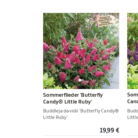
Somm
Sommerflieder 'Butterfly
Cand
Candy® Little Ruby'
Budd
Buddleja davidii 'Butterfly Candy®
Littl
Little Ruby'
19,99 €