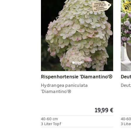
Rispenhortensie 'Diamantino'®
Deut
Hydrangea paniculata
Deut
'Diamantino'®
19,99 €
40-60 cm
40-6
3 Liter Topf
3 Lite