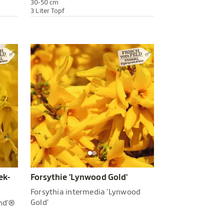
30-50 cm
3 Liter Topf
ek-
Forsythie 'Lynwood Gold'
Forsythia intermedia 'Lynwood
Gold'
nd'®