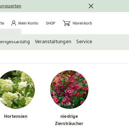
nungszeiten
rte
Mein Konto
Warenkorb
te
Mein Konto
Warenkorb
SHOP
tengestaltung
Veranstaltungen
Service
Hortensien
niedrige
Ziersträucher