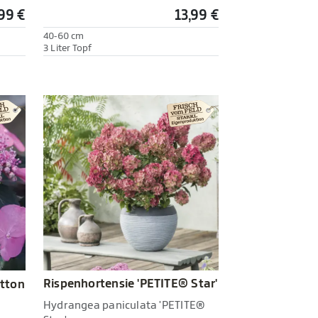
,99 €
13,99 €
40-60 cm
3 Liter Topf
Rispenhortensie 'PETITE® Star'
otton
Hydrangea paniculata 'PETITE®