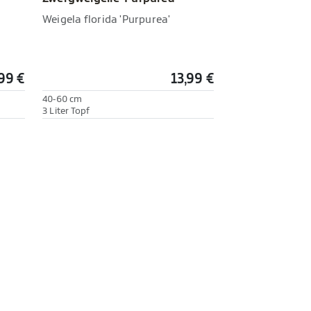
Weigela florida 'Purpurea'
99 €
13,99 €
40-60 cm
3 Liter Topf