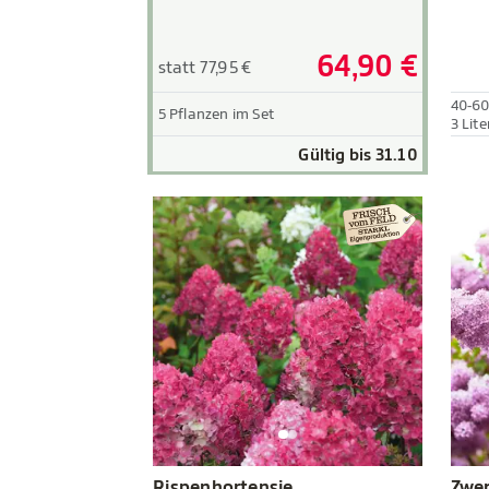
64,90 €
statt 77,95 €
40-6
5 Pflanzen im Set
3 Lite
Gültig bis 31.10
Rispenhortensie
Zwer