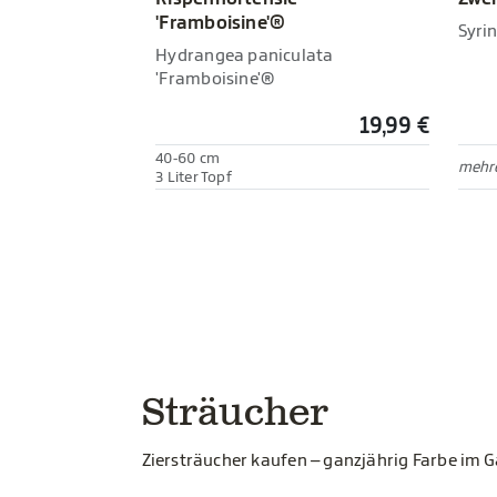
'Framboisine'®
Syrin
Hydrangea paniculata
'Framboisine'®
19,99 €
40-60 cm
mehre
3 Liter Topf
Sträucher
Ziersträucher kaufen – ganzjährig Farbe im 