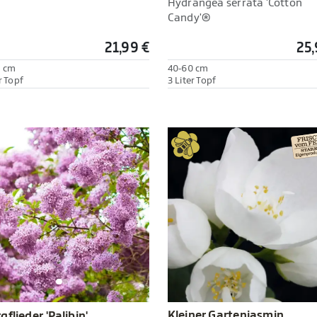
Hydrangea serrata 'Cotton
Candy'®
21,99 €
25,
0 cm
40-60 cm
r Topf
3 Liter Topf
Kleiner Gartenjasmin
gflieder 'Palibin'