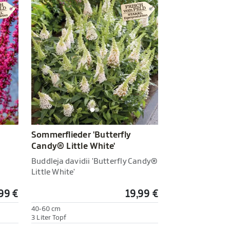
Sommerflieder 'Butterfly
Candy® Little White'
Buddleja davidii 'Butterfly Candy®
Little White'
99 €
19,99 €
40-60 cm
3 Liter Topf