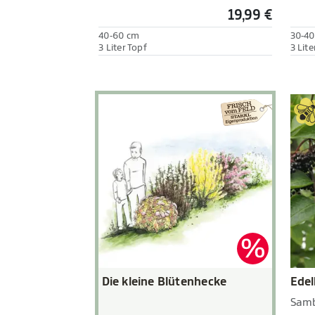
19,99 €
40-60 cm
30-40
3 Liter Topf
3 Lite
Die kleine Blütenhecke
Edel
Samb