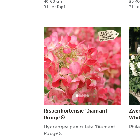
40-60 cm
30-40
3 Liter Topf
3 Lite
Rispenhortensie 'Diamant
Zwer
Rouge'®
Whit
Hydrangea paniculata 'Diamant
Phila
Rouge'®