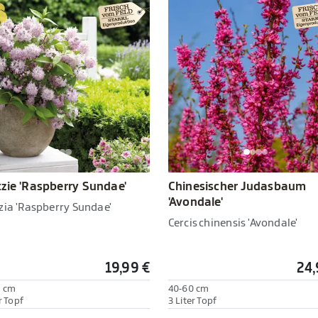
zie 'Raspberry Sundae'
Chinesischer Judasbaum
'Avondale'
zia 'Raspberry Sundae'
Cercis chinensis 'Avondale'
19,99 €
24,
0 cm
40-60 cm
r Topf
3 Liter Topf