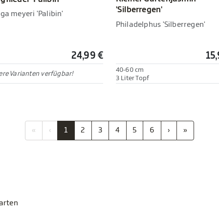
'Silberregen'
ga meyeri 'Palibin'
Philadelphus 'Silberregen'
24,99 €
15,
40-60 cm
re Varianten verfügbar!
3 Liter Topf
«
‹
1
2
3
4
5
6
›
»
Garten