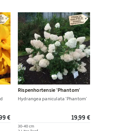
Rispenhortensie 'Phantom'
od
Hydrangea paniculata 'Phantom'
,99 €
19,99 €
30-40 cm