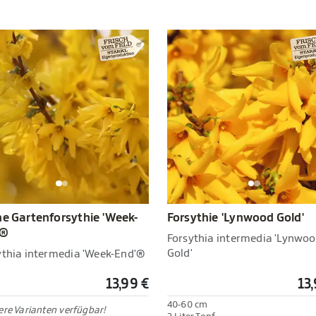
ne Gartenforsythie 'Week-
Forsythie 'Lynwood Gold'
'®
Forsythia intermedia 'Lynwo
Gold'
ythia intermedia 'Week-End'®
13,99 €
13
40-60 cm
re Varianten verfügbar!