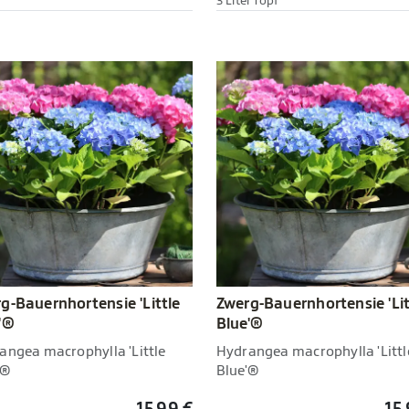
3 Liter Topf
g-Bauernhortensie 'Little
Zwerg-Bauernhortensie 'Lit
'®
Blue'®
angea macrophylla 'Little
Hydrangea macrophylla 'Littl
'®
Blue'®