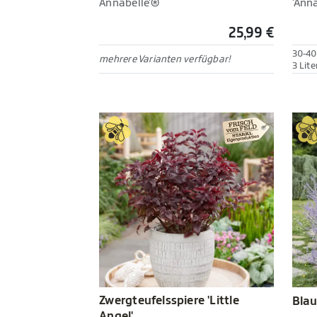
Annabelle'®
'Anna
25,99 €
30-40
mehrere Varianten verfügbar!
3 Lite
Zwergteufelsspiere 'Little
Blau
Angel'