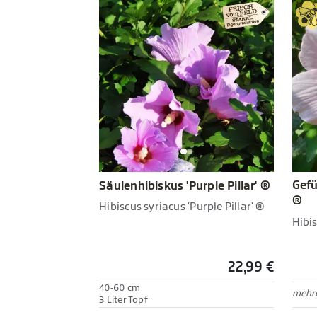
Gefü
Säulenhibiskus 'Purple Pillar' ®
®
Hibiscus syriacus 'Purple Pillar' ®
Hibis
22,99 €
40-60 cm
mehre
3 Liter Topf