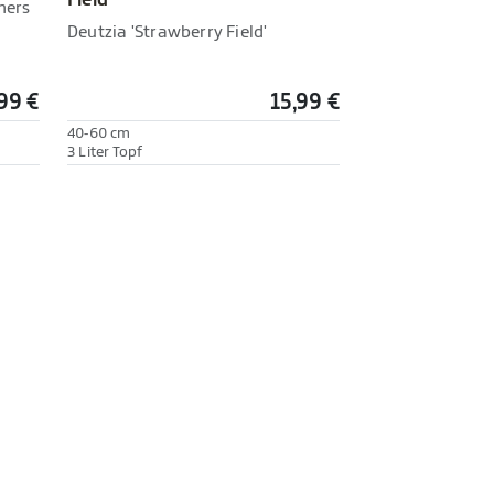
ners
Deutzia 'Strawberry Field'
99 €
15,99 €
40-60 cm
3 Liter Topf