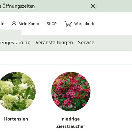
le Öffnungszeiten
rte
Mein Konto
Warenkorb
te
Mein Konto
Warenkorb
SHOP
tengestaltung
Veranstaltungen
Service
Hortensien
niedrige
Ziersträucher