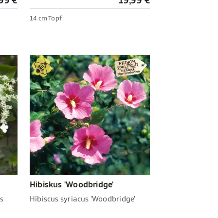
99 €
19,99 €
14 cm Topf
Hibiskus 'Woodbridge'
s
Hibiscus syriacus 'Woodbridge'