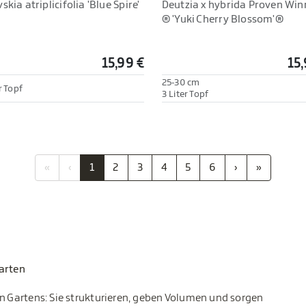
skia atriplicifolia 'Blue Spire'
Deutzia x hybrida Proven Win
® 'Yuki Cherry Blossom'®
15,99 €
15,
25-30 cm
r Topf
3 Liter Topf
«
‹
1
2
3
4
5
6
›
»
Garten
en Gartens: Sie strukturieren, geben Volumen und sorgen