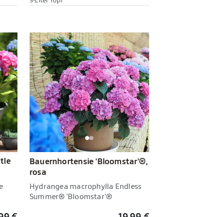
3-Liter Topf
tle
Bauernhortensie 'Bloomstar'®,
rosa
e
Hydrangea macrophylla Endless
Summer® 'Bloomstar'®