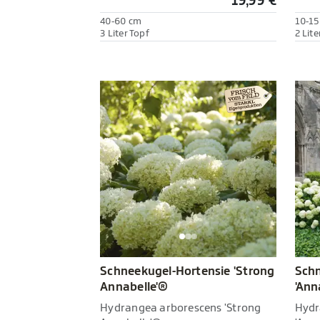
19,99 €
40-60 cm
10-15
3 Liter Topf
2 Lite
Schneekugel-Hortensie 'Strong
Schn
Annabelle'®
'Ann
Hydrangea arborescens 'Strong
Hydr