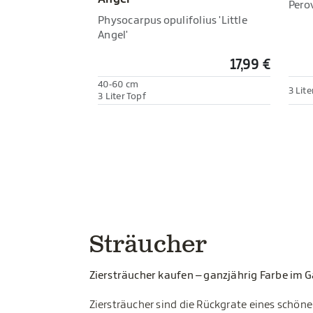
Perov
Physocarpus opulifolius 'Little
Angel'
17,99 €
40-60 cm
3 Lite
3 Liter Topf
Sträucher
Ziersträucher kaufen – ganzjährig Farbe im 
Ziersträucher sind die Rückgrate eines schön