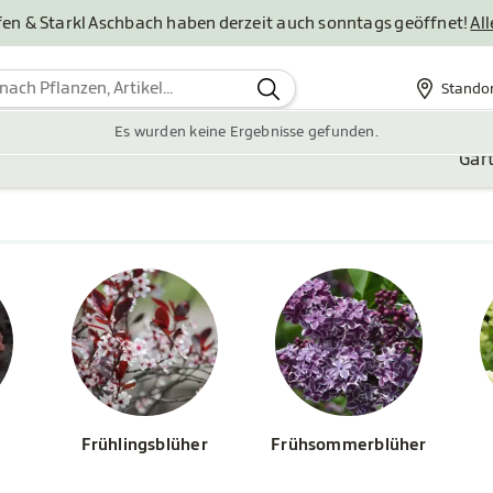
en & Starkl Aschbach haben derzeit auch sonntags geöffnet!
Al
Stando
Standor
Es wurden keine Ergebnisse gefunden.
Gar
Frühlingsblüher
Frühsommerblüher