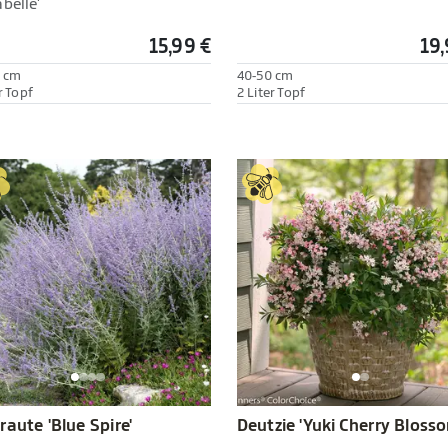
belle'
15,99 €
19,
 cm
40-50 cm
r Topf
2 Liter Topf
raute 'Blue Spire'
Deutzie 'Yuki Cherry Bloss