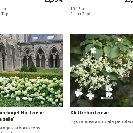
15,99 €
15,
 cm
10-15 cm
r Topf
2 Liter Topf
eekugel-Hortensie
Kletterhortensie
abelle'
Hydrangea anomala petiolari
angea arborescens