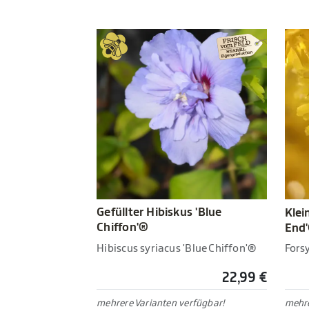
Gefüllter Hibiskus 'Blue
Klei
Chiffon'®
End
Hibiscus syriacus 'Blue Chiffon'®
Fors
22,99 €
mehrere Varianten verfügbar!
mehre