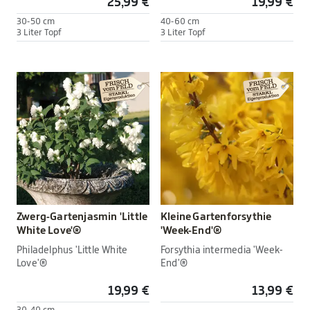
25,99 €
19,99 €
30-50 cm
40-60 cm
3 Liter Topf
3 Liter Topf
Zwerg-Gartenjasmin 'Little
Kleine Gartenforsythie
White Love'®
'Week-End'®
Philadelphus 'Little White
Forsythia intermedia 'Week-
Love'®
End'®
19,99 €
13,99 €