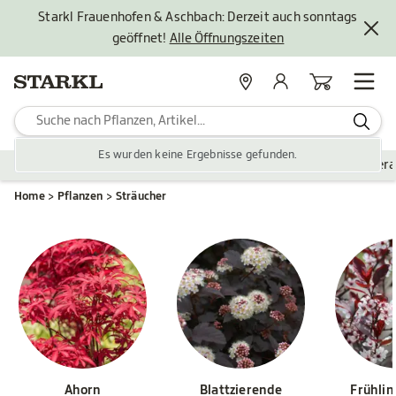
Starkl Frauenhofen & Aschbach: Derzeit auch sonntags
geöffnet!
Alle Öffnungszeiten
Standorte
Mein Konto
Warenkorb
Es wurden keine Ergebnisse gefunden.
Pflanzen
Saisonales
Zubehör
Gartengestaltung
Ver
Home
Pflanzen
Sträucher
Ahorn
Blattzierende
Frühli