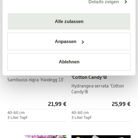
Details zeigen
Alle zulassen
Anpassen
Ablehnen
Edelholunder 'Haidegg 13'
Bodendecker-Hortensie
'Cotton Candy'®
Sambucus nigra 'Haidegg 13'
Hydrangea serrata 'Cotton
Candy'®
21,99 €
25,99 €
40-60 cm
40-60 cm
3 Liter Topf
3 Liter Topf