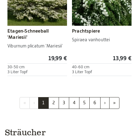
Etagen-Schneeball
Prachtspiere
'Mariesii'
Spiraea vanhouttei
Viburnum plicatum 'Mariesii'
19,99 €
13,99 €
30-50 cm
40-60 cm
3 Liter Topf
3 Liter Topf
«
‹
1
2
3
4
5
6
›
»
Sträucher