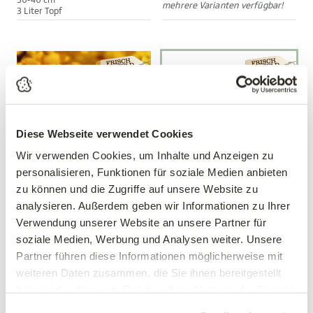
30-40 cm
mehrere Varianten verfügbar!
3 Liter Topf
Diese Webseite verwendet Cookies
Wir verwenden Cookies, um Inhalte und Anzeigen zu
personalisieren, Funktionen für soziale Medien anbieten
zu können und die Zugriffe auf unsere Website zu
Forsythie 'Lynwood Gold'
Die kleine Blütenhecke
analysieren. Außerdem geben wir Informationen zu Ihrer
Forsythia intermedia
Verwendung unserer Website an unsere Partner für
'Lynwood Gold'
soziale Medien, Werbung und Analysen weiter. Unsere
64,90 €
Partner führen diese Informationen möglicherweise mit
statt 77,95 €
13,99 €
weiteren Daten zusammen, die Sie ihnen bereitgestellt
40-60 cm
5 Pflanzen im Set
haben oder die sie im Rahmen Ihrer Nutzung der Dienste
3 Liter Topf
gesammelt haben.
Gültig bis 31.10