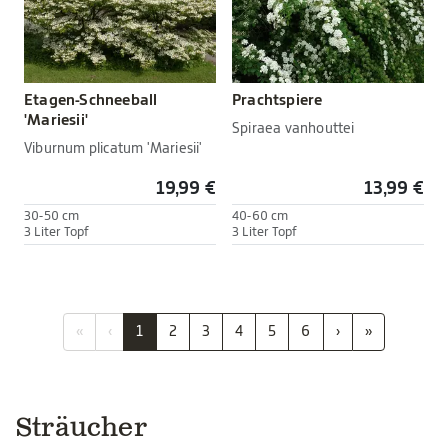
Etagen-Schneeball
Prachtspiere
'Mariesii'
Spiraea vanhouttei
Viburnum plicatum 'Mariesii'
19,99 €
13,99 €
30-50 cm
40-60 cm
3 Liter Topf
3 Liter Topf
«
‹
1
2
3
4
5
6
›
»
Sträucher