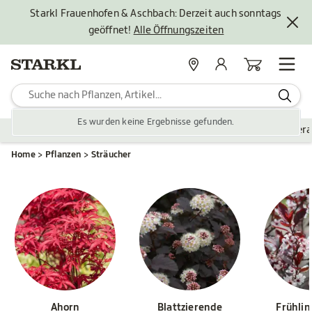
Starkl Frauenhofen & Aschbach: Derzeit auch sonntags
geöffnet!
Alle Öffnungszeiten
Standorte
Mein Konto
Warenkorb
Es wurden keine Ergebnisse gefunden.
Pflanzen
Saisonales
Zubehör
Gartengestaltung
Ver
Home
Pflanzen
Sträucher
Ahorn
Blattzierende
Frühli