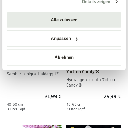
Details zeigen
Alle zulassen
Anpassen
Ablehnen
Edelholunder 'Haidegg 13'
Bodendecker-Hortensie
'Cotton Candy'®
Sambucus nigra 'Haidegg 13'
Hydrangea serrata 'Cotton
Candy'®
21,99 €
25,99 €
40-60 cm
40-60 cm
3 Liter Topf
3 Liter Topf