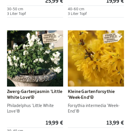
25,99 €
19,99 €
30-50 cm
40-60 cm
3 Liter Topf
3 Liter Topf
Zwerg-Gartenjasmin 'Little
Kleine Gartenforsythie
White Love'®
'Week-End'®
Philadelphus 'Little White
Forsythia intermedia 'Week-
Love'®
End'®
19,99 €
13,99 €