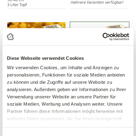
30-40 cm
mehrere Varianten verfügbar!
3 Liter Topf
Diese Webseite verwendet Cookies
Wir verwenden Cookies, um Inhalte und Anzeigen zu
personalisieren, Funktionen für soziale Medien anbieten
zu können und die Zugriffe auf unsere Website zu
Forsythie 'Lynwood Gold'
Die kleine Blütenhecke
analysieren. Außerdem geben wir Informationen zu Ihrer
Forsythia intermedia
Verwendung unserer Website an unsere Partner für
'Lynwood Gold'
soziale Medien, Werbung und Analysen weiter. Unsere
64,90 €
Partner führen diese Informationen möglicherweise mit
statt 77,95 €
13,99 €
weiteren Daten zusammen, die Sie ihnen bereitgestellt
40-60 cm
5 Pflanzen im Set
haben oder die sie im Rahmen Ihrer Nutzung der Dienste
3 Liter Topf
gesammelt haben.
Gültig bis 31.10