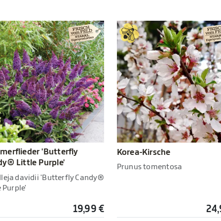
erflieder 'Butterfly
Korea-Kirsche
y® Little Purple'
Prunus tomentosa
leja davidii 'Butterfly Candy®
e Purple'
19,99 €
24,