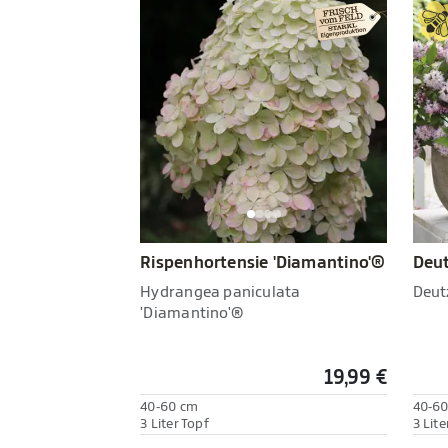
Rispenhortensie 'Diamantino'®
Deut
Hydrangea paniculata
Deut
'Diamantino'®
19,99 €
40-60 cm
40-6
3 Liter Topf
3 Lite