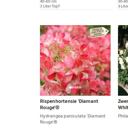
40-60 cm
30-40
3 Liter Topf
3 Lite
Rispenhortensie 'Diamant
Zwer
Rouge'®
Whit
Hydrangea paniculata 'Diamant
Phila
Rouge'®