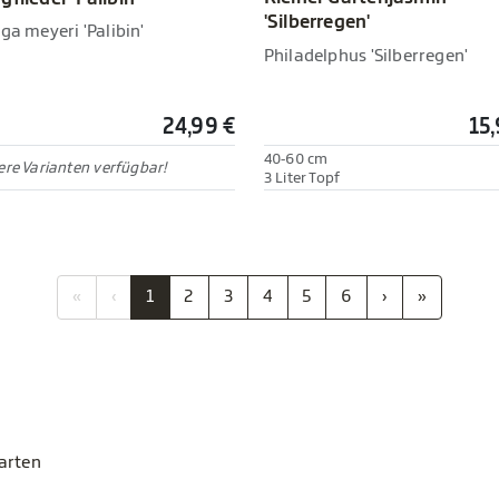
'Silberregen'
ga meyeri 'Palibin'
Philadelphus 'Silberregen'
24,99 €
15,
40-60 cm
re Varianten verfügbar!
3 Liter Topf
«
‹
1
2
3
4
5
6
›
»
Garten