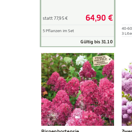
64,90 €
statt 77,95 €
40-6
5 Pflanzen im Set
3 Lite
Gültig bis 31.10
Rispenhortensie
Zwer