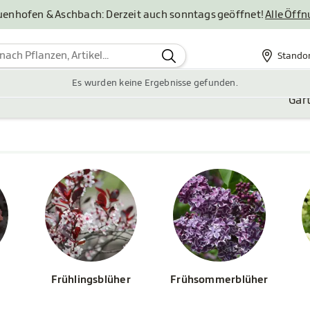
uenhofen & Aschbach: Derzeit auch sonntags geöffnet!
Alle Öff
Stando
Standor
Es wurden keine Ergebnisse gefunden.
Gar
Frühlingsblüher
Frühsommerblüher