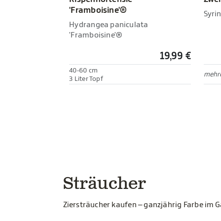
'Framboisine'®
Syrin
Hydrangea paniculata
'Framboisine'®
19,99 €
40-60 cm
mehre
3 Liter Topf
Sträucher
Ziersträucher kaufen – ganzjährig Farbe im 