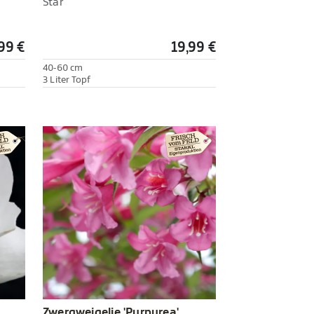
Star'
99 €
19,99 €
40-60 cm
3 Liter Topf
Zwergweigelie 'Purpurea'