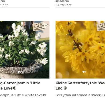
 cm
40-60 cm
r Topf
3 Liter Topf
g-Gartenjasmin 'Little
Kleine Gartenforsythie 'We
e Love'®
End'®
delphus 'Little White Love'®
Forsythia intermedia 'Week-E