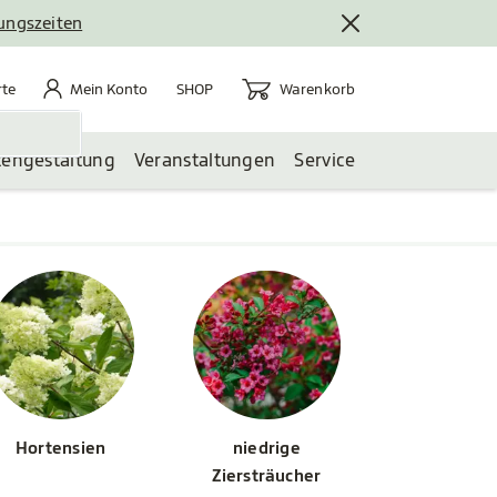
nungszeiten
rte
Mein Konto
Warenkorb
te
Mein Konto
Warenkorb
SHOP
tengestaltung
Veranstaltungen
Service
Hortensien
niedrige
Ziersträucher