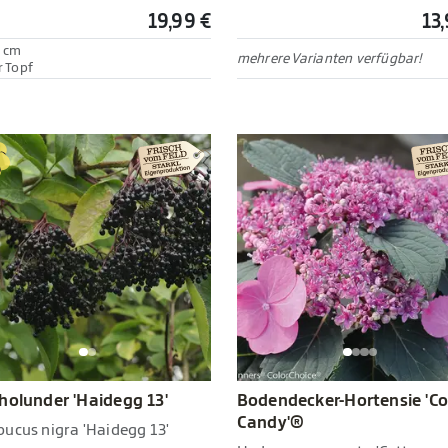
19,99 €
13
 cm
mehrere Varianten verfügbar!
r Topf
holunder 'Haidegg 13'
Bodendecker-Hortensie 'C
Candy'®
ucus nigra 'Haidegg 13'