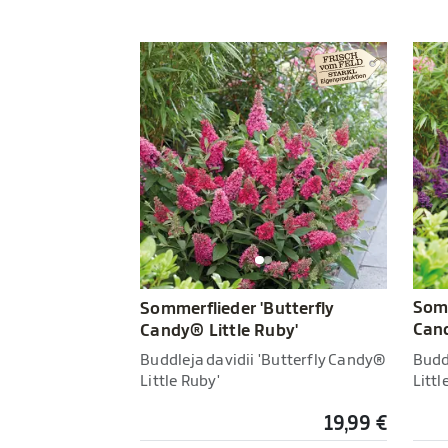
Somm
Sommerflieder 'Butterfly
Cand
Candy® Little Ruby'
Budd
Buddleja davidii 'Butterfly Candy®
Littl
Little Ruby'
19,99 €