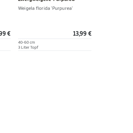
Weigela florida 'Purpurea'
99 €
13,99 €
40-60 cm
3 Liter Topf