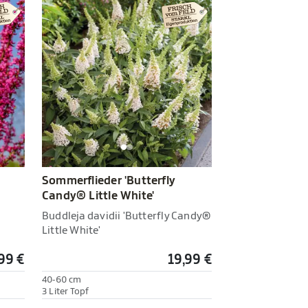
Sommerflieder 'Butterfly
Candy® Little White'
Buddleja davidii 'Butterfly Candy®
Little White'
99 €
19,99 €
40-60 cm
3 Liter Topf