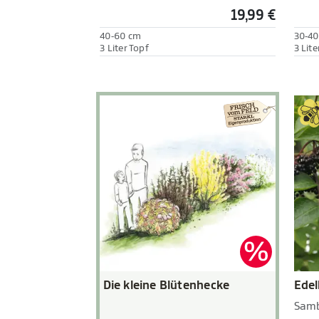
19,99 €
40-60 cm
30-40
3 Liter Topf
3 Lite
Die kleine Blütenhecke
Edel
Samb