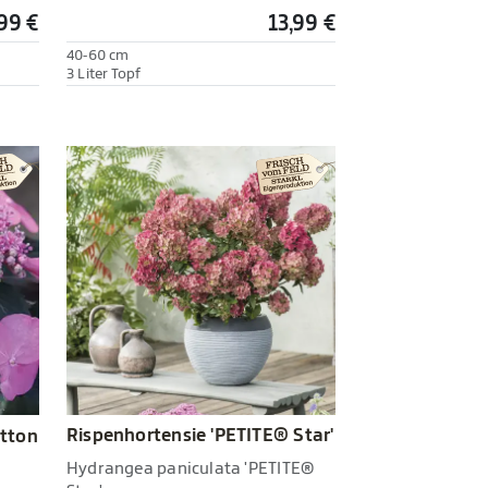
,99 €
13,99 €
40-60 cm
3 Liter Topf
Rispenhortensie 'PETITE® Star'
otton
Hydrangea paniculata 'PETITE®