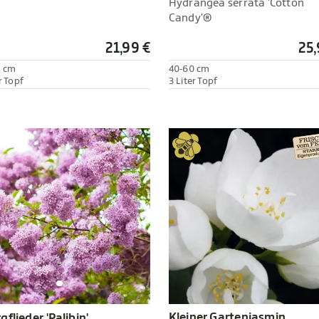
Hydrangea serrata 'Cotton
Candy'®
21,99 €
25,
0 cm
40-60 cm
r Topf
3 Liter Topf
Kleiner Gartenjasmin
gflieder 'Palibin'