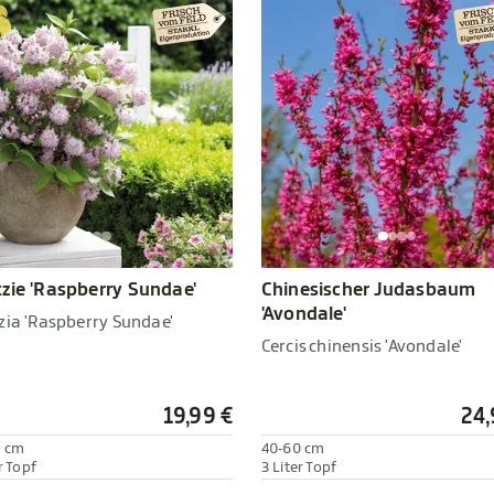
zie 'Raspberry Sundae'
Chinesischer Judasbaum
'Avondale'
zia 'Raspberry Sundae'
Cercis chinensis 'Avondale'
19,99 €
24,
0 cm
40-60 cm
r Topf
3 Liter Topf