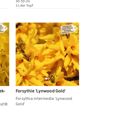
30-50 cm
3 Liter Topf
ek-
Forsythie 'Lynwood Gold'
Forsythia intermedia 'Lynwood
Gold'
nd'®