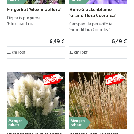
rabatt
rabatt
Fingerhut 'Gloxiniaeflora'
Hohe Glockenblume
'Grandiflora Coerulea'
Digitalis purpurea
'Gloxiniaeflora'
Campanula persicifolia
'Grandiflora Coerulea'
6,49 €
6,49 €
11 cm Topf
11 cm Topf
Mengen-
Mengen-
rabatt
rabatt