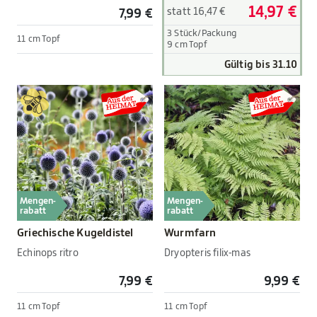
14,97 €
statt 16,47 €
7,99 €
3 Stück/Packung
11 cm Topf
9 cm Topf
Gültig bis 31.10
Mengen-
Mengen-
rabatt
rabatt
Griechische Kugeldistel
Wurmfarn
Echinops ritro
Dryopteris filix-mas
7,99 €
9,99 €
11 cm Topf
11 cm Topf