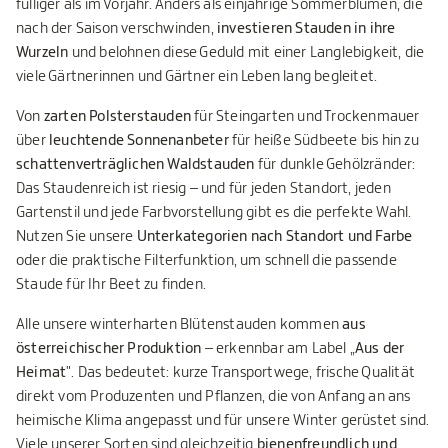
fülliger als im Vorjahr. Anders als einjährige Sommerblumen, die
nach der Saison verschwinden,
investieren Stauden in ihre
Wurzeln
und belohnen diese Geduld mit einer Langlebigkeit, die
viele Gärtnerinnen und Gärtner ein Leben lang begleitet.
Von
zarten Polsterstauden
für Steingarten und Trockenmauer
über
leuchtende Sonnenanbeter
für heiße Südbeete bis hin zu
schattenverträglichen Waldstauden
für dunkle Gehölzränder:
Das Staudenreich ist riesig – und für jeden Standort, jeden
Gartenstil und jede Farbvorstellung gibt es die perfekte Wahl.
Nutzen Sie unsere
Unterkategorien nach Standort und Farbe
oder die praktische Filterfunktion, um schnell die passende
Staude für Ihr Beet zu finden.
Alle unsere winterharten Blütenstauden kommen
aus
österreichischer Produktion
– erkennbar am Label „
Aus der
Heimat
". Das bedeutet: kurze Transportwege, frische Qualität
direkt vom Produzenten und Pflanzen, die von Anfang an ans
heimische Klima angepasst und für unsere Winter gerüstet sind.
Viele unserer Sorten sind gleichzeitig
bienenfreundlich und