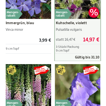
Mengen-
Mengen-
rabatt
rabatt
Immergrün, blau
Kuhschelle, violett
Vinca minor
Pulsatilla vulgaris
14,97 €
statt 16,47 €
3,99 €
3 Stück/Packung
9 cm Topf
9 cm Topf
Gültig bis 31.10
Mengen-
Mengen-