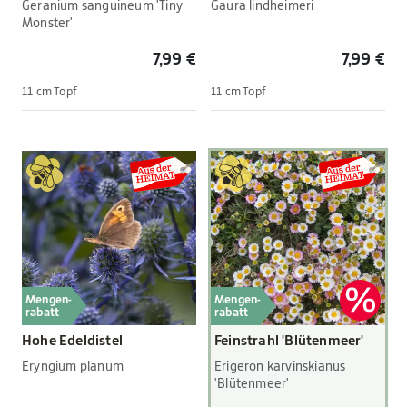
Geranium sanguineum 'Tiny
Gaura lindheimeri
Monster'
7,99 €
7,99 €
11 cm Topf
11 cm Topf
Mengen-
Mengen-
rabatt
rabatt
Hohe Edeldistel
Feinstrahl 'Blütenmeer'
Eryngium planum
Erigeron karvinskianus
'Blütenmeer'