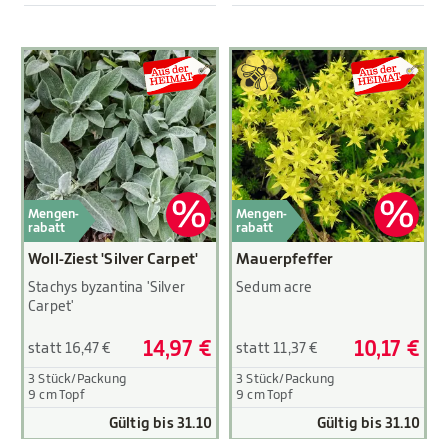
Mengen-
Mengen-
rabatt
rabatt
Woll-Ziest 'Silver Carpet'
Mauerpfeffer
Stachys byzantina 'Silver
Sedum acre
Carpet'
14,97 €
10,17 €
statt 16,47 €
statt 11,37 €
3 Stück/Packung
3 Stück/Packung
9 cm Topf
9 cm Topf
Gültig bis 31.10
Gültig bis 31.10