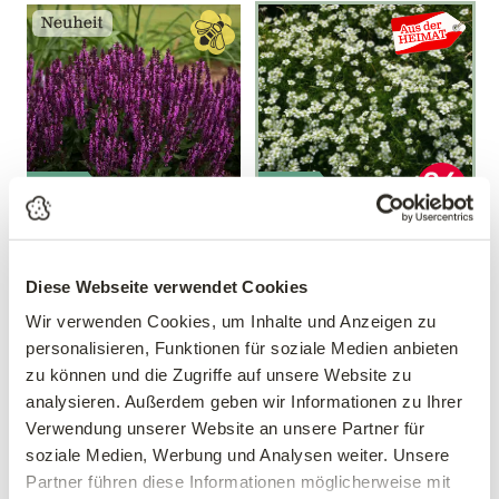
Mengen-
Mengen-
rabatt
rabatt
Salbei 'Bumbleberry'®
Sternmoos
Salvia nemorosa
Sagina subulata
Diese Webseite verwendet Cookies
'Bumbleberry'®
Wir verwenden Cookies, um Inhalte und Anzeigen zu
10,17 €
statt 11,37 €
9,99 €
personalisieren, Funktionen für soziale Medien anbieten
3 Stück/Packung
zu können und die Zugriffe auf unsere Website zu
11 cm Topf
9 cm Topf
analysieren. Außerdem geben wir Informationen zu Ihrer
Gültig bis 31.10
Verwendung unserer Website an unsere Partner für
soziale Medien, Werbung und Analysen weiter. Unsere
Partner führen diese Informationen möglicherweise mit