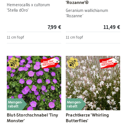
'Rozanne'®
Hemerocallis x cultorum
'Stella dOro'
Geranium wallichianum
'Rozanne'
7,99 €
11,49 €
11 cm Topf
11 cm Topf
Mengen-
Mengen-
rabatt
rabatt
Blut-Storchschnabel 'Tiny
Prachtkerze 'Whirling
Monster'
Butterflies'