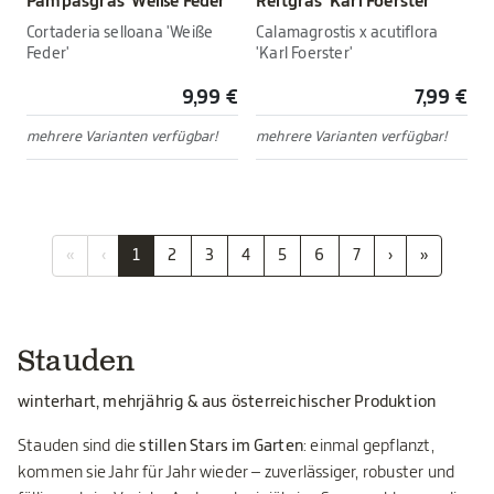
Pampasgras 'Weiße Feder'
Reitgras 'Karl Foerster'
Cortaderia selloana 'Weiße
Calamagrostis x acutiflora
Feder'
'Karl Foerster'
9,99 €
7,99 €
mehrere Varianten verfügbar!
mehrere Varianten verfügbar!
«
‹
1
2
3
4
5
6
7
›
»
Stauden
winterhart, mehrjährig & aus österreichischer Produktion
Stauden sind die
stillen Stars im Garten
: einmal gepflanzt,
kommen sie Jahr für Jahr wieder – zuverlässiger, robuster und