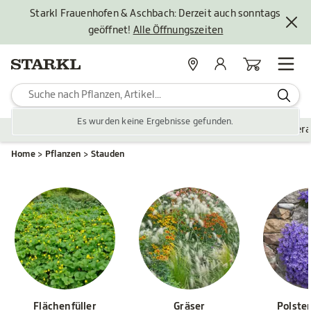
Starkl Frauenhofen & Aschbach: Derzeit auch sonntags
geöffnet!
Alle Öffnungszeiten
Standorte
Mein Konto
Warenkorb
Es wurden keine Ergebnisse gefunden.
Pflanzen
Saisonales
Zubehör
Gartengestaltung
Ver
Home
Pflanzen
Stauden
Flächenfüller
Gräser
Polste