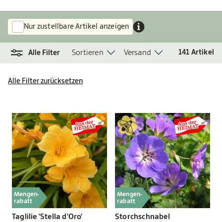
Nur zustellbare Artikel anzeigen
Sortieren
Versand
141
Artikel
Alle Filter
Alle Filter zurücksetzen
Mengen-
Mengen-
rabatt
rabatt
Taglilie 'Stella d'Oro'
Storchschnabel