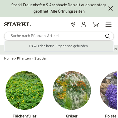
Starkl Frauenhofen & Aschbach: Derzeit auch sonntags
geöffnet!
Alle Öffnungszeiten
Standorte
Mein Konto
Warenkorb
Es wurden keine Ergebnisse gefunden.
Pflanzen
Saisonales
Zubehör
Gartengestaltung
Ver
Home
Pflanzen
Stauden
Flächenfüller
Gräser
Polste