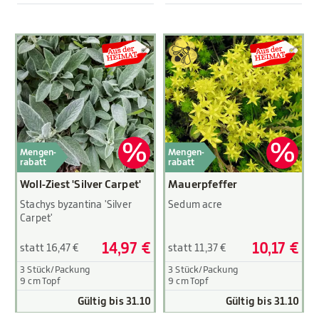
Mengen-
Mengen-
rabatt
rabatt
Woll-Ziest 'Silver Carpet'
Mauerpfeffer
Stachys byzantina 'Silver
Sedum acre
Carpet'
14,97 €
10,17 €
statt 16,47 €
statt 11,37 €
3 Stück/Packung
3 Stück/Packung
9 cm Topf
9 cm Topf
Gültig bis 31.10
Gültig bis 31.10