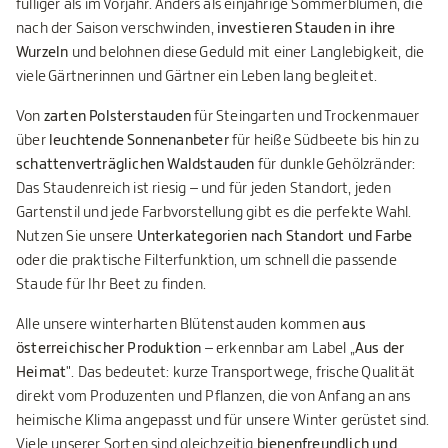
fülliger als im Vorjahr. Anders als einjährige Sommerblumen, die
nach der Saison verschwinden,
investieren Stauden in ihre
Wurzeln
und belohnen diese Geduld mit einer Langlebigkeit, die
viele Gärtnerinnen und Gärtner ein Leben lang begleitet.
Von
zarten Polsterstauden
für Steingarten und Trockenmauer
über
leuchtende Sonnenanbeter
für heiße Südbeete bis hin zu
schattenverträglichen Waldstauden
für dunkle Gehölzränder:
Das Staudenreich ist riesig – und für jeden Standort, jeden
Gartenstil und jede Farbvorstellung gibt es die perfekte Wahl.
Nutzen Sie unsere
Unterkategorien nach Standort und Farbe
oder die praktische Filterfunktion, um schnell die passende
Staude für Ihr Beet zu finden.
Alle unsere winterharten Blütenstauden kommen
aus
österreichischer Produktion
– erkennbar am Label „
Aus der
Heimat
". Das bedeutet: kurze Transportwege, frische Qualität
direkt vom Produzenten und Pflanzen, die von Anfang an ans
heimische Klima angepasst und für unsere Winter gerüstet sind.
Viele unserer Sorten sind gleichzeitig
bienenfreundlich und