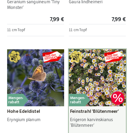
Geranium sanguineum 'Tiny
Gaura lindheimeri
Monster'
7,99 €
7,99 €
11 cm Topf
11 cm Topf
Mengen-
Mengen-
rabatt
rabatt
Hohe Edeldistel
Feinstrahl 'Blütenmeer'
Eryngium planum
Erigeron karvinskianus
'Blütenmeer'