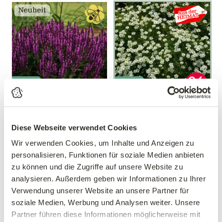
Mengen-
Mengen-
rabatt
rabatt
Salbei 'Bumbleberry'®
Sternmoos
Salvia nemorosa
Sagina subulata
Diese Webseite verwendet Cookies
'Bumbleberry'®
Wir verwenden Cookies, um Inhalte und Anzeigen zu
10,17 €
statt 11,37 €
9,99 €
personalisieren, Funktionen für soziale Medien anbieten
3 Stück/Packung
zu können und die Zugriffe auf unsere Website zu
11 cm Topf
9 cm Topf
analysieren. Außerdem geben wir Informationen zu Ihrer
Gültig bis 31.10
Verwendung unserer Website an unsere Partner für
soziale Medien, Werbung und Analysen weiter. Unsere
Partner führen diese Informationen möglicherweise mit