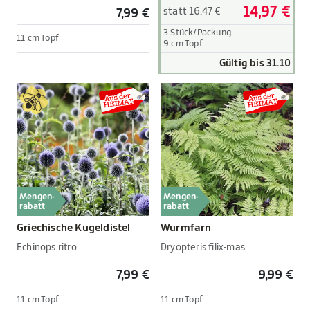
14,97 €
statt 16,47 €
7,99 €
3 Stück/Packung
11 cm Topf
9 cm Topf
Gültig bis 31.10
Mengen-
Mengen-
rabatt
rabatt
Griechische Kugeldistel
Wurmfarn
Echinops ritro
Dryopteris filix-mas
7,99 €
9,99 €
11 cm Topf
11 cm Topf