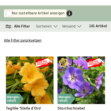
Nur zustellbare Artikel anzeigen
Sortieren
Versand
141
Artikel
Alle Filter
Alle Filter zurücksetzen
Mengen-
Mengen-
rabatt
rabatt
Taglilie 'Stella d'Oro'
Storchschnabel