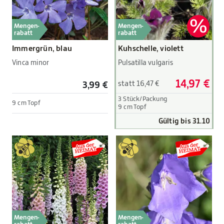
Mengen-
Mengen-
rabatt
rabatt
Immergrün, blau
Kuhschelle, violett
Vinca minor
Pulsatilla vulgaris
14,97 €
statt 16,47 €
3,99 €
3 Stück/Packung
9 cm Topf
9 cm Topf
Gültig bis 31.10
Mengen-
Mengen-