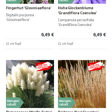
rabatt
rabatt
Fingerhut 'Gloxiniaeflora'
Hohe Glockenblume
'Grandiflora Coerulea'
Digitalis purpurea
'Gloxiniaeflora'
Campanula persicifolia
'Grandiflora Coerulea'
6,49 €
6,49 €
11 cm Topf
11 cm Topf
Mengen-
Mengen-
rabatt
rabatt