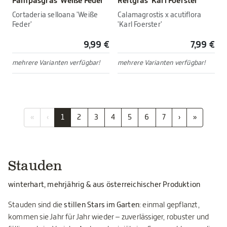
Pampasgras 'Weiße Feder'
Reitgras 'Karl Foerster'
Cortaderia selloana 'Weiße
Calamagrostis x acutiflora
Feder'
'Karl Foerster'
9,99 €
7,99 €
mehrere Varianten verfügbar!
mehrere Varianten verfügbar!
«
‹
1
2
3
4
5
6
7
›
»
Stauden
winterhart, mehrjährig & aus österreichischer Produktion
Stauden sind die
stillen Stars im Garten
: einmal gepflanzt,
kommen sie Jahr für Jahr wieder – zuverlässiger, robuster und