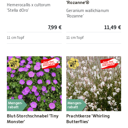
'Rozanne'®
Hemerocallis x cultorum
'Stella dOro'
Geranium wallichianum
'Rozanne'
7,99 €
11,49 €
11 cm Topf
11 cm Topf
Mengen-
Mengen-
rabatt
rabatt
Blut-Storchschnabel 'Tiny
Prachtkerze 'Whirling
Monster'
Butterflies'