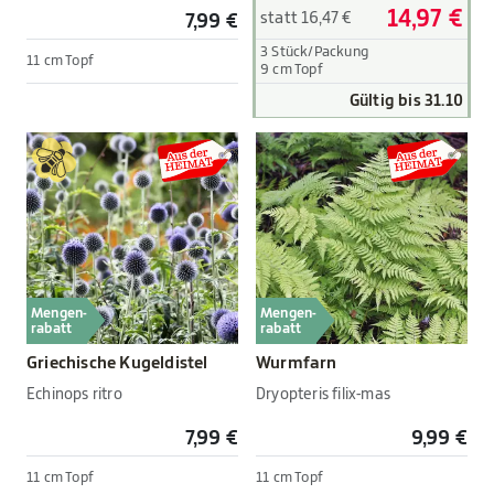
14,97 €
statt 16,47 €
7,99 €
3 Stück/Packung
11 cm Topf
9 cm Topf
Gültig bis 31.10
Mengen-
Mengen-
rabatt
rabatt
Griechische Kugeldistel
Wurmfarn
Echinops ritro
Dryopteris filix-mas
7,99 €
9,99 €
11 cm Topf
11 cm Topf