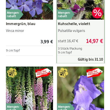
Mengen-
Mengen-
rabatt
rabatt
Immergrün, blau
Kuhschelle, violett
Vinca minor
Pulsatilla vulgaris
14,97 €
statt 16,47 €
3,99 €
3 Stück/Packung
9 cm Topf
9 cm Topf
Gültig bis 31.10
Mengen-
Mengen-