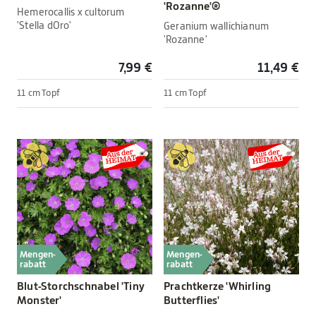
'Rozanne'®
Hemerocallis x cultorum
'Stella dOro'
Geranium wallichianum
'Rozanne'
7,99 €
11,49 €
11 cm Topf
11 cm Topf
Mengen-
Mengen-
rabatt
rabatt
Blut-Storchschnabel 'Tiny
Prachtkerze 'Whirling
Monster'
Butterflies'