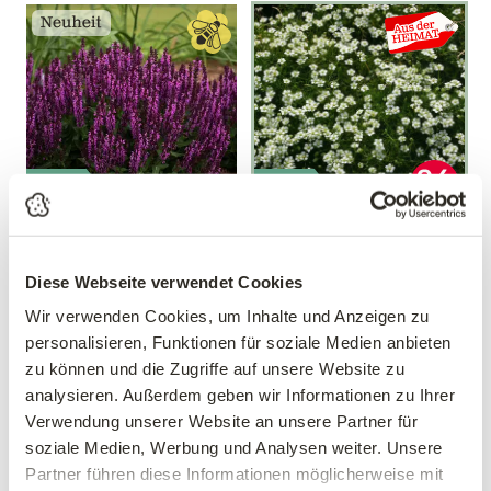
Mengen-
Mengen-
rabatt
rabatt
Salbei 'Bumbleberry'®
Sternmoos
Salvia nemorosa
Sagina subulata
Diese Webseite verwendet Cookies
'Bumbleberry'®
Wir verwenden Cookies, um Inhalte und Anzeigen zu
10,17 €
statt 11,37 €
9,99 €
personalisieren, Funktionen für soziale Medien anbieten
3 Stück/Packung
zu können und die Zugriffe auf unsere Website zu
11 cm Topf
9 cm Topf
analysieren. Außerdem geben wir Informationen zu Ihrer
Gültig bis 31.10
Verwendung unserer Website an unsere Partner für
soziale Medien, Werbung und Analysen weiter. Unsere
Partner führen diese Informationen möglicherweise mit