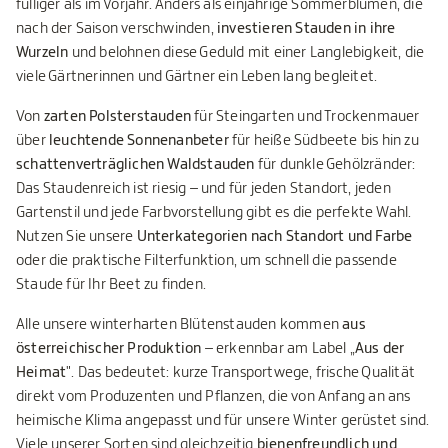
fülliger als im Vorjahr. Anders als einjährige Sommerblumen, die
nach der Saison verschwinden,
investieren Stauden in ihre
Wurzeln
und belohnen diese Geduld mit einer Langlebigkeit, die
viele Gärtnerinnen und Gärtner ein Leben lang begleitet.
Von
zarten Polsterstauden
für Steingarten und Trockenmauer
über
leuchtende Sonnenanbeter
für heiße Südbeete bis hin zu
schattenverträglichen Waldstauden
für dunkle Gehölzränder:
Das Staudenreich ist riesig – und für jeden Standort, jeden
Gartenstil und jede Farbvorstellung gibt es die perfekte Wahl.
Nutzen Sie unsere
Unterkategorien nach Standort und Farbe
oder die praktische Filterfunktion, um schnell die passende
Staude für Ihr Beet zu finden.
Alle unsere winterharten Blütenstauden kommen
aus
österreichischer Produktion
– erkennbar am Label „
Aus der
Heimat
". Das bedeutet: kurze Transportwege, frische Qualität
direkt vom Produzenten und Pflanzen, die von Anfang an ans
heimische Klima angepasst und für unsere Winter gerüstet sind.
Viele unserer Sorten sind gleichzeitig
bienenfreundlich und