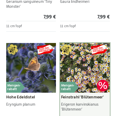
Geranium sanguineum 'Tiny
Gaura lindheimeri
Monster'
7,99 €
7,99 €
11 cm Topf
11 cm Topf
Mengen-
Mengen-
rabatt
rabatt
Hohe Edeldistel
Feinstrahl 'Blütenmeer'
Eryngium planum
Erigeron karvinskianus
'Blütenmeer'