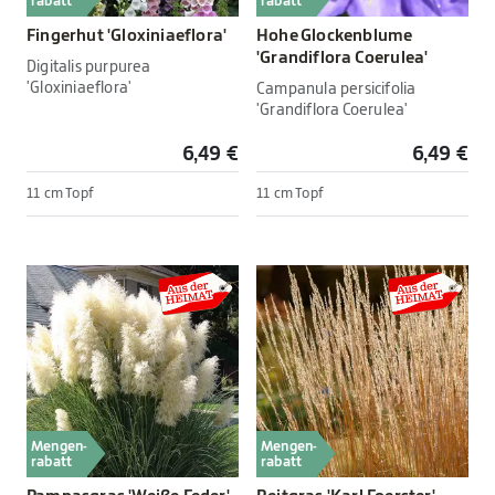
rabatt
rabatt
Fingerhut 'Gloxiniaeflora'
Hohe Glockenblume
'Grandiflora Coerulea'
Digitalis purpurea
'Gloxiniaeflora'
Campanula persicifolia
'Grandiflora Coerulea'
6,49 €
6,49 €
11 cm Topf
11 cm Topf
Mengen-
Mengen-
rabatt
rabatt