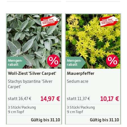
Mengen-
Mengen-
rabatt
rabatt
Woll-Ziest 'Silver Carpet'
Mauerpfeffer
Stachys byzantina 'Silver
Sedum acre
Carpet'
14,97 €
10,17 €
statt 16,47 €
statt 11,37 €
3 Stück/Packung
3 Stück/Packung
9 cm Topf
9 cm Topf
Gültig bis 31.10
Gültig bis 31.10