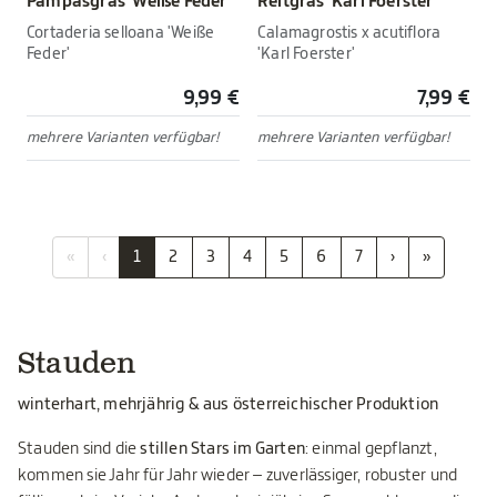
Pampasgras 'Weiße Feder'
Reitgras 'Karl Foerster'
Cortaderia selloana 'Weiße
Calamagrostis x acutiflora
Feder'
'Karl Foerster'
9,99 €
7,99 €
mehrere Varianten verfügbar!
mehrere Varianten verfügbar!
«
‹
1
2
3
4
5
6
7
›
»
Stauden
winterhart, mehrjährig & aus österreichischer Produktion
Stauden sind die
stillen Stars im Garten
: einmal gepflanzt,
kommen sie Jahr für Jahr wieder – zuverlässiger, robuster und