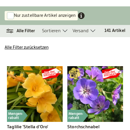
Nur zustellbare Artikel anzeigen
Sortieren
Versand
141
Artikel
Alle Filter
Alle Filter zurücksetzen
Mengen-
Mengen-
rabatt
rabatt
Taglilie 'Stella d'Oro'
Storchschnabel