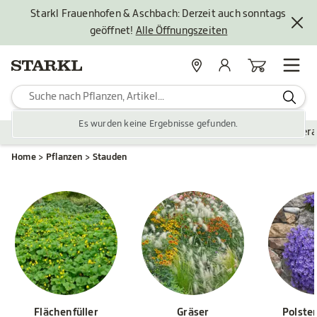
Starkl Frauenhofen & Aschbach: Derzeit auch sonntags
geöffnet!
Alle Öffnungszeiten
Standorte
Mein Konto
Warenkorb
Es wurden keine Ergebnisse gefunden.
Pflanzen
Saisonales
Zubehör
Gartengestaltung
Ver
Home
Pflanzen
Stauden
Flächenfüller
Gräser
Polste