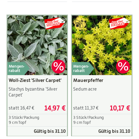
Mengen-
Mengen-
rabatt
rabatt
Woll-Ziest 'Silver Carpet'
Mauerpfeffer
Stachys byzantina 'Silver
Sedum acre
Carpet'
14,97 €
10,17 €
statt 16,47 €
statt 11,37 €
3 Stück/Packung
3 Stück/Packung
9 cm Topf
9 cm Topf
Gültig bis 31.10
Gültig bis 31.10