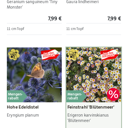
Geranium sanguineum 'Tiny
Gaura lindheimeri
Monster'
7,99 €
7,99 €
11 cm Topf
11 cm Topf
Mengen-
Mengen-
rabatt
rabatt
Hohe Edeldistel
Feinstrahl 'Blütenmeer'
Eryngium planum
Erigeron karvinskianus
'Blütenmeer'