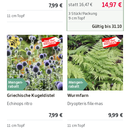
14,97 €
statt 16,47 €
7,99 €
3 Stück/Packung
11 cm Topf
9 cm Topf
Gültig bis 31.10
Mengen-
Mengen-
rabatt
rabatt
Griechische Kugeldistel
Wurmfarn
Echinops ritro
Dryopteris filix-mas
7,99 €
9,99 €
11 cm Topf
11 cm Topf