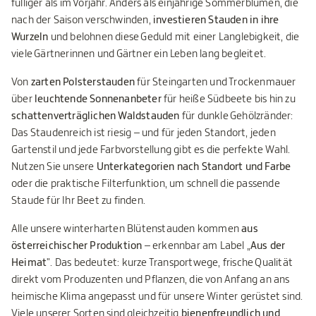
fülliger als im Vorjahr. Anders als einjährige Sommerblumen, die
nach der Saison verschwinden,
investieren Stauden in ihre
Wurzeln
und belohnen diese Geduld mit einer Langlebigkeit, die
viele Gärtnerinnen und Gärtner ein Leben lang begleitet.
Von
zarten Polsterstauden
für Steingarten und Trockenmauer
über
leuchtende Sonnenanbeter
für heiße Südbeete bis hin zu
schattenverträglichen Waldstauden
für dunkle Gehölzränder:
Das Staudenreich ist riesig – und für jeden Standort, jeden
Gartenstil und jede Farbvorstellung gibt es die perfekte Wahl.
Nutzen Sie unsere
Unterkategorien nach Standort und Farbe
oder die praktische Filterfunktion, um schnell die passende
Staude für Ihr Beet zu finden.
Alle unsere winterharten Blütenstauden kommen
aus
österreichischer Produktion
– erkennbar am Label „
Aus der
Heimat
". Das bedeutet: kurze Transportwege, frische Qualität
direkt vom Produzenten und Pflanzen, die von Anfang an ans
heimische Klima angepasst und für unsere Winter gerüstet sind.
Viele unserer Sorten sind gleichzeitig
bienenfreundlich und