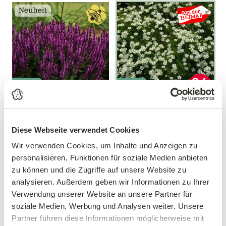
Mengen-
Mengen-
rabatt
rabatt
Salbei 'Bumbleberry'®
Sternmoos
Salvia nemorosa
Sagina subulata
Diese Webseite verwendet Cookies
'Bumbleberry'®
Wir verwenden Cookies, um Inhalte und Anzeigen zu
10,17 €
statt 11,37 €
9,99 €
personalisieren, Funktionen für soziale Medien anbieten
3 Stück/Packung
zu können und die Zugriffe auf unsere Website zu
11 cm Topf
9 cm Topf
analysieren. Außerdem geben wir Informationen zu Ihrer
Gültig bis 31.10
Verwendung unserer Website an unsere Partner für
soziale Medien, Werbung und Analysen weiter. Unsere
Partner führen diese Informationen möglicherweise mit