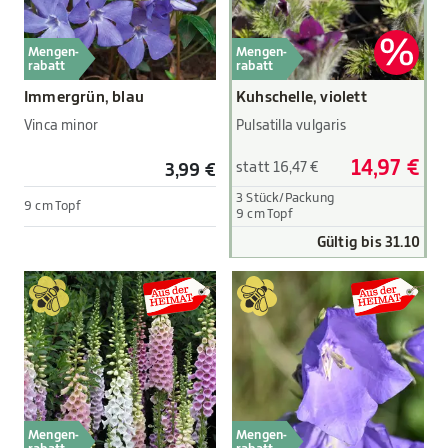
Mengen-
Mengen-
rabatt
rabatt
Immergrün, blau
Kuhschelle, violett
Vinca minor
Pulsatilla vulgaris
14,97 €
statt 16,47 €
3,99 €
3 Stück/Packung
9 cm Topf
9 cm Topf
Gültig bis 31.10
Mengen-
Mengen-