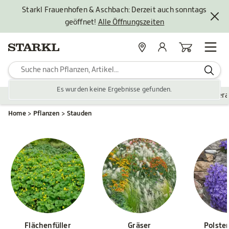
Starkl Frauenhofen & Aschbach: Derzeit auch sonntags
geöffnet!
Alle Öffnungszeiten
Standorte
Mein Konto
Warenkorb
Es wurden keine Ergebnisse gefunden.
Pflanzen
Saisonales
Zubehör
Gartengestaltung
Ver
Home
Pflanzen
Stauden
Flächenfüller
Gräser
Polste