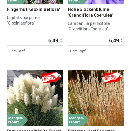
rabatt
rabatt
Fingerhut 'Gloxiniaeflora'
Hohe Glockenblume
'Grandiflora Coerulea'
Digitalis purpurea
'Gloxiniaeflora'
Campanula persicifolia
'Grandiflora Coerulea'
6,49 €
6,49 €
11 cm Topf
11 cm Topf
Mengen-
Mengen-
rabatt
rabatt