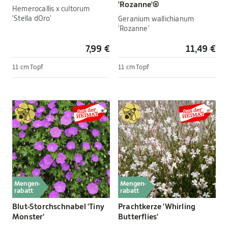
'Rozanne'®
Hemerocallis x cultorum
'Stella dOro'
Geranium wallichianum
'Rozanne'
7,99 €
11,49 €
11 cm Topf
11 cm Topf
Mengen-
Mengen-
rabatt
rabatt
Blut-Storchschnabel 'Tiny
Prachtkerze 'Whirling
Monster'
Butterflies'