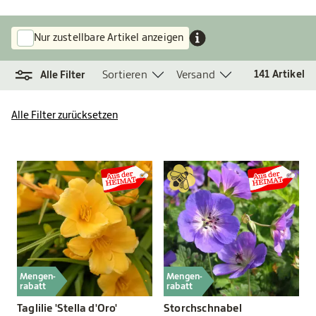
Nur zustellbare Artikel anzeigen
Sortieren
Versand
141
Artikel
Alle Filter
Alle Filter zurücksetzen
Mengen-
Mengen-
rabatt
rabatt
Taglilie 'Stella d'Oro'
Storchschnabel