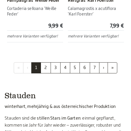
Pampasgras 'Weiße Feder'
Reitgras 'Karl Foerster'
Cortaderia selloana 'Weiße
Calamagrostis x acutiflora
Feder'
'Karl Foerster'
9,99 €
7,99 €
mehrere Varianten verfügbar!
mehrere Varianten verfügbar!
«
‹
1
2
3
4
5
6
7
›
»
Stauden
winterhart, mehrjährig & aus österreichischer Produktion
Stauden sind die
stillen Stars im Garten
: einmal gepflanzt,
kommen sie Jahr für Jahr wieder – zuverlässiger, robuster und