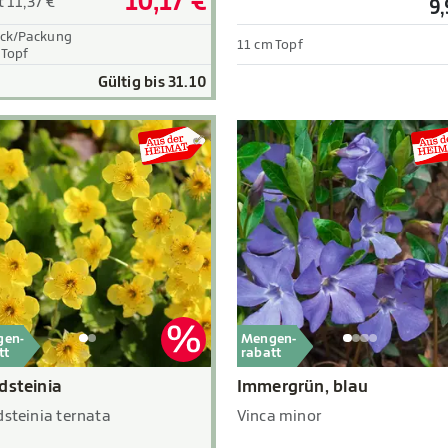
10,17 €
t 11,37 €
9,
ück/Packung
11 cm Topf
 Topf
Gültig bis 31.10
gen-
Mengen-
tt
rabatt
dsteinia
Immergrün, blau
steinia ternata
Vinca minor