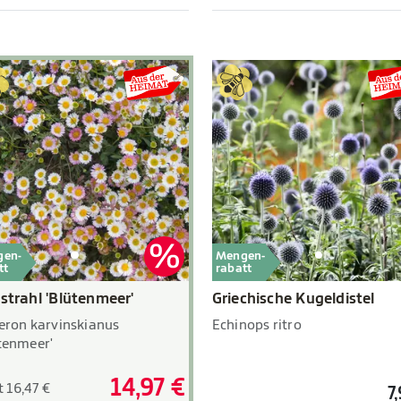
gen-
Mengen-
tt
rabatt
nstrahl 'Blütenmeer'
Griechische Kugeldistel
eron karvinskianus
Echinops ritro
tenmeer'
14,97 €
t 16,47 €
7