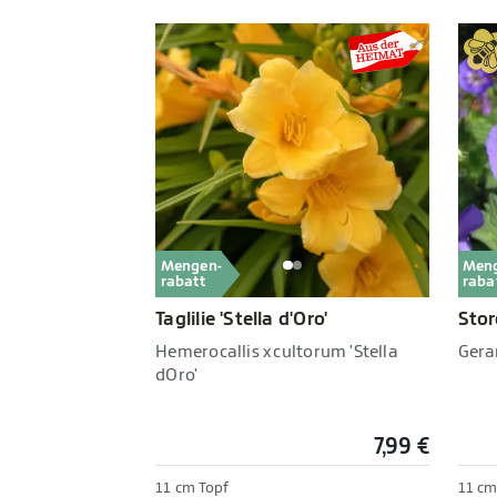
Mengen-
Men
rabatt
raba
Taglilie 'Stella d'Oro'
Stor
Hemerocallis x cultorum 'Stella
Gera
dOro'
7,99 €
11 cm Topf
11 cm