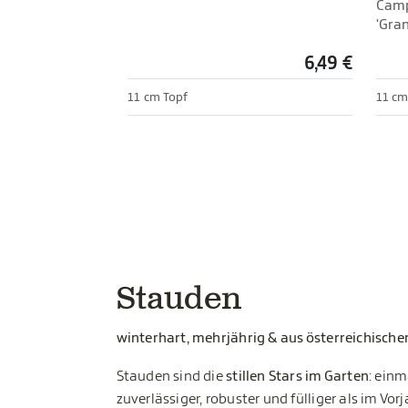
Camp
'Gran
6,49 €
11 cm Topf
11 cm
Stauden
winterhart, mehrjährig & aus österreichische
Stauden sind die
stillen Stars im Garten
: einm
zuverlässiger, robuster und fülliger als im Vo