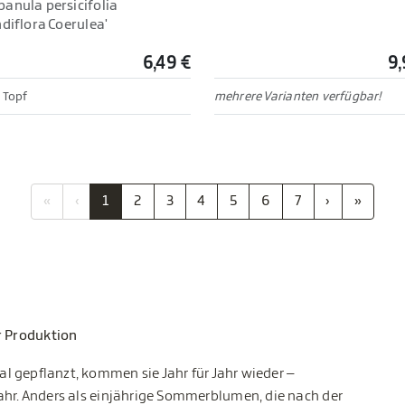
anula persicifolia
diflora Coerulea'
6,49 €
9,
 Topf
mehrere Varianten verfügbar!
«
‹
1
2
3
4
5
6
7
›
»
r Produktion
al gepflanzt, kommen sie Jahr für Jahr wieder –
rjahr. Anders als einjährige Sommerblumen, die nach der