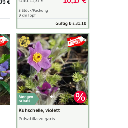
10,17 €
statt 11,37 €
99 €
3 Stück/Packung
9 cm Topf
Gültig bis 31.10
Mengen-
rabatt
Kuhschelle, violett
Pulsatilla vulgaris