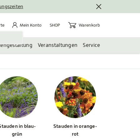
nungszeiten
rte
Mein Konto
Warenkorb
te
Mein Konto
Warenkorb
SHOP
tengestaltung
Veranstaltungen
Service
Stauden in blau-
Stauden in orange-
grün
rot