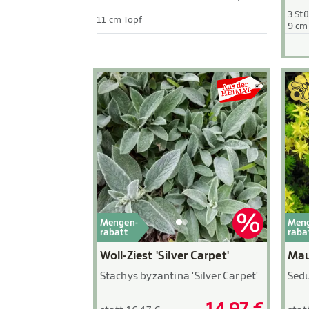
3 St
11 cm Topf
9 cm
Mengen-
Men
rabatt
raba
Woll-Ziest 'Silver Carpet'
Mau
Stachys byzantina 'Silver Carpet'
Sed