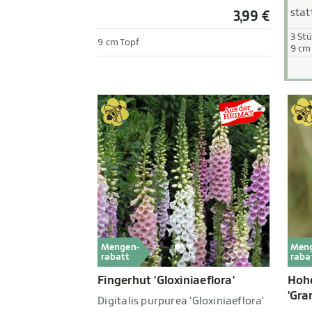
stat
3,99 €
3 St
9 cm Topf
9 cm
Mengen-
Men
rabatt
raba
Fingerhut 'Gloxiniaeflora'
Hoh
'Gra
Digitalis purpurea 'Gloxiniaeflora'