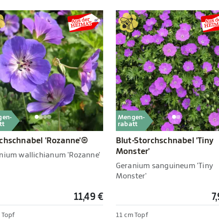
gen-
Mengen-
tt
rabatt
chschnabel 'Rozanne'®
Blut-Storchschnabel 'Tiny
Monster'
nium wallichianum 'Rozanne'
Geranium sanguineum 'Tiny
Monster'
11,49 €
7
 Topf
11 cm Topf