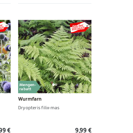
Mengen-
rabatt
Wurmfarn
Dryopteris filix-mas
,99 €
9,99 €