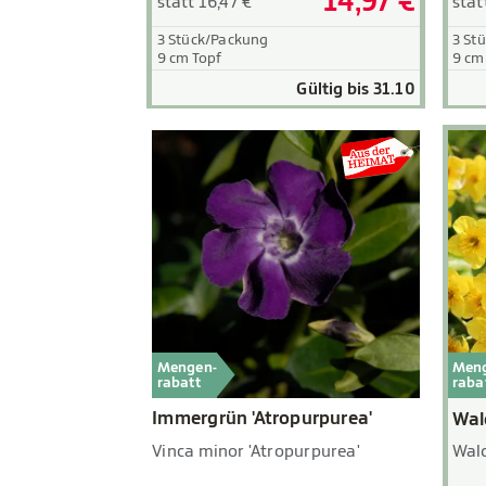
14,97 €
statt 16,47 €
stat
3 Stück/Packung
3 St
9 cm Topf
9 cm
Gültig bis 31.10
Mengen-
Men
rabatt
raba
Immergrün 'Atropurpurea'
Wal
Vinca minor 'Atropurpurea'
Wald