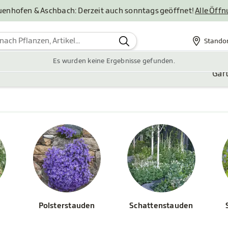
uenhofen & Aschbach: Derzeit auch sonntags geöffnet!
Alle Öff
Stando
Standor
Es wurden keine Ergebnisse gefunden.
Gar
Polsterstauden
Schattenstauden