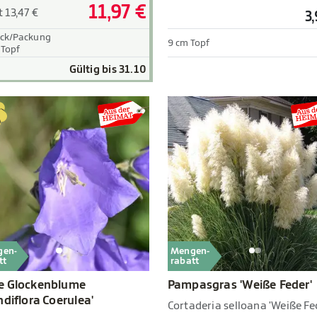
11,97 €
t 13,47 €
3
ück/Packung
9 cm Topf
 Topf
Gültig bis 31.10
gen-
Mengen-
tt
rabatt
e Glockenblume
Pampasgras 'Weiße Feder'
ndiflora Coerulea'
Cortaderia selloana 'Weiße Fe