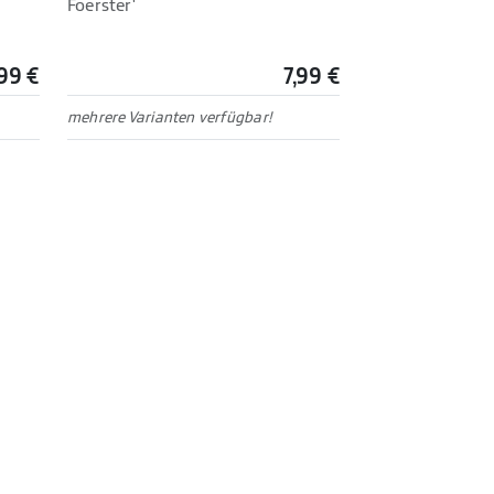
Foerster'
99 €
7,99 €
mehrere Varianten verfügbar!