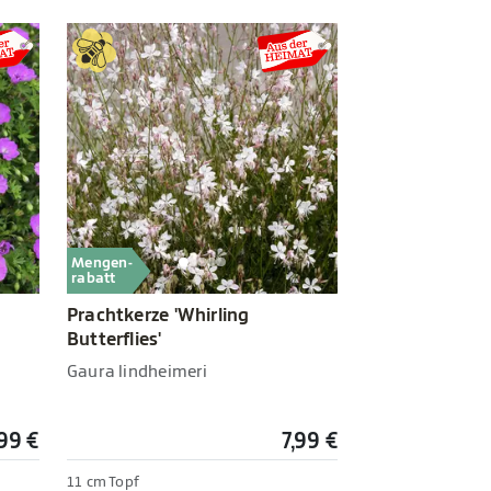
Mengen-
rabatt
Prachtkerze 'Whirling
Butterflies'
Gaura lindheimeri
,99 €
7,99 €
11 cm Topf