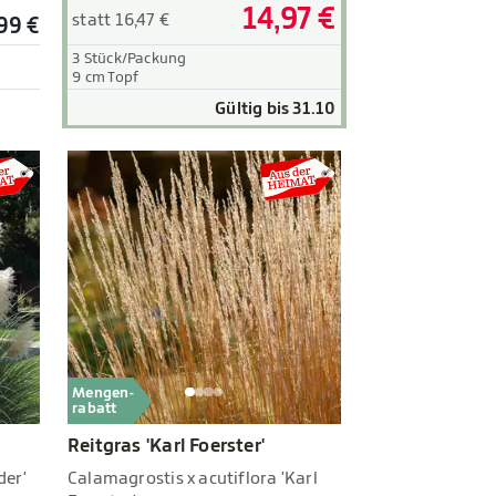
14,97 €
statt 16,47 €
,99 €
3 Stück/Packung
9 cm Topf
Gültig bis 31.10
Mengen-
rabatt
Reitgras 'Karl Foerster'
der'
Calamagrostis x acutiflora 'Karl