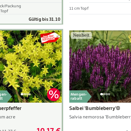
ück/Packung
11 cm Topf
 Topf
Gültig bis 31.10
gen-
Mengen-
tt
rabatt
erpfeffer
Salbei 'Bumbleberry'®
um acre
Salvia nemorosa 'Bumbleberr