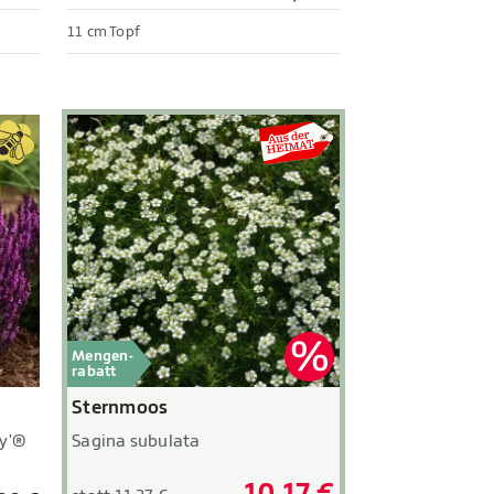
11 cm Topf
Mengen-
rabatt
Sternmoos
Sagina subulata
y'®