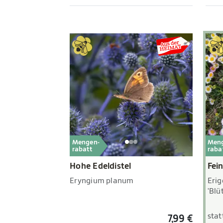
Mengen-
Men
rabatt
raba
Hohe Edeldistel
Fei
Eryngium planum
Erig
'Blü
stat
7,99 €