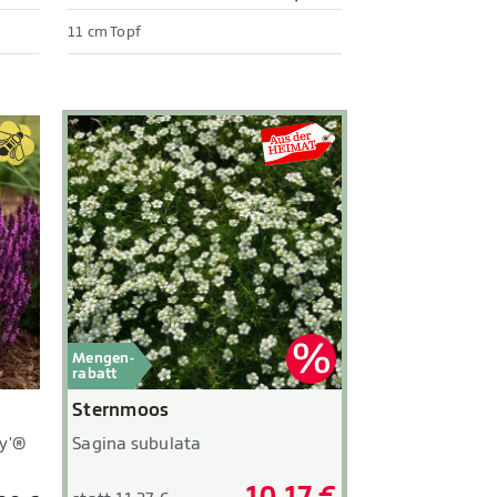
11 cm Topf
Mengen-
rabatt
Sternmoos
Sagina subulata
y'®