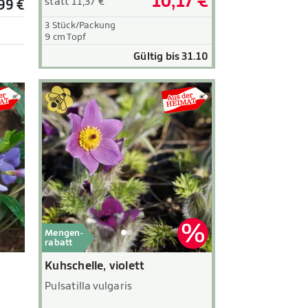
10,17 €
statt 11,37 €
99 €
3 Stück/Packung
9 cm Topf
Gültig bis 31.10
Mengen-
rabatt
Kuhschelle, violett
Pulsatilla vulgaris