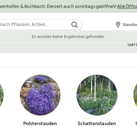
uenhofen & Aschbach: Derzeit auch sonntags geöffnet!
Alle Öff
Stando
Standor
Es wurden keine Ergebnisse gefunden.
Gar
Polsterstauden
Schattenstauden