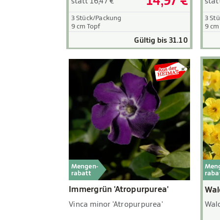
14,97 €
statt 16,47 €
stat
3 Stück/Packung
3 St
9 cm Topf
9 cm
Gültig bis 31.10
Mengen-
Men
rabatt
raba
Immergrün 'Atropurpurea'
Wal
Vinca minor 'Atropurpurea'
Wald