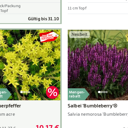
ück/Packung
11 cm Topf
 Topf
Gültig bis 31.10
gen-
Mengen-
tt
rabatt
erpfeffer
Salbei 'Bumbleberry'®
um acre
Salvia nemorosa 'Bumbleberr