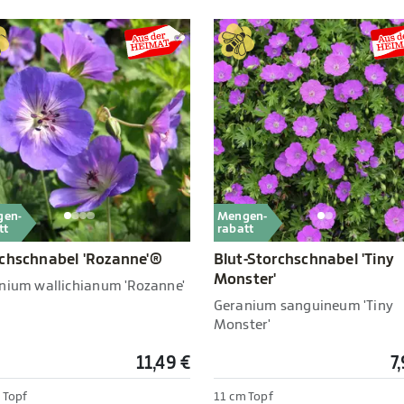
gen-
Mengen-
tt
rabatt
chschnabel 'Rozanne'®
Blut-Storchschnabel 'Tiny
Monster'
nium wallichianum 'Rozanne'
Geranium sanguineum 'Tiny
Monster'
11,49 €
7
 Topf
11 cm Topf