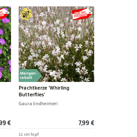
Mengen-
rabatt
Prachtkerze 'Whirling
Butterflies'
Gaura lindheimeri
,99 €
7,99 €
11 cm Topf