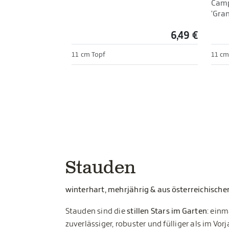
Camp
'Gran
6,49 €
11 cm Topf
11 cm
Stauden
winterhart, mehrjährig & aus österreichische
Stauden sind die
stillen Stars im Garten
: einm
zuverlässiger, robuster und fülliger als im Vo