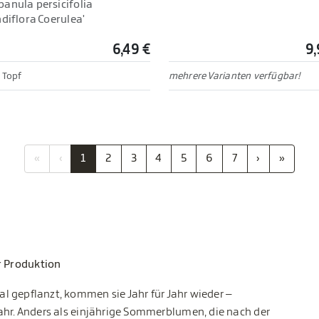
anula persicifolia
diflora Coerulea'
6,49 €
9,
 Topf
mehrere Varianten verfügbar!
«
‹
1
2
3
4
5
6
7
›
»
r Produktion
al gepflanzt, kommen sie Jahr für Jahr wieder –
rjahr. Anders als einjährige Sommerblumen, die nach der