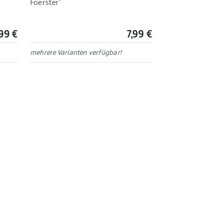
Foerster'
99 €
7,99 €
mehrere Varianten verfügbar!