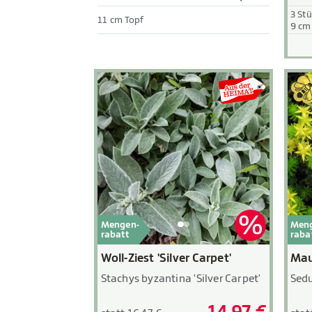
3 St
11 cm Topf
9 cm
Mengen-
Men
rabatt
raba
Woll-Ziest 'Silver Carpet'
Mau
Stachys byzantina 'Silver Carpet'
Sed