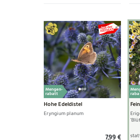
Mengen-
Men
rabatt
raba
Hohe Edeldistel
Fei
Eryngium planum
Erig
'Blü
stat
7,99 €