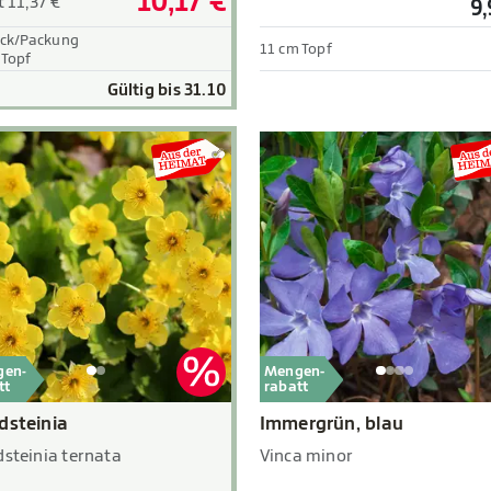
10,17 €
t 11,37 €
9,
ück/Packung
11 cm Topf
 Topf
Gültig bis 31.10
gen-
Mengen-
tt
rabatt
dsteinia
Immergrün, blau
steinia ternata
Vinca minor