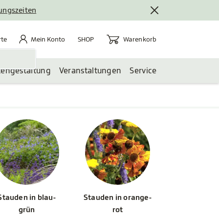
nungszeiten
rte
Mein Konto
Warenkorb
te
Mein Konto
Warenkorb
SHOP
tengestaltung
Veranstaltungen
Service
Stauden in blau-
Stauden in orange-
grün
rot