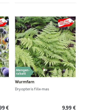
Mengen-
rabatt
Wurmfarn
Dryopteris filix-mas
,99 €
9,99 €