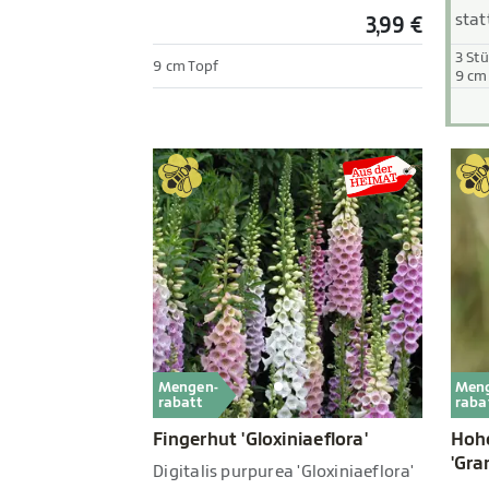
stat
3,99 €
3 St
9 cm Topf
9 cm
Mengen-
Men
rabatt
raba
Fingerhut 'Gloxiniaeflora'
Hoh
'Gra
Digitalis purpurea 'Gloxiniaeflora'