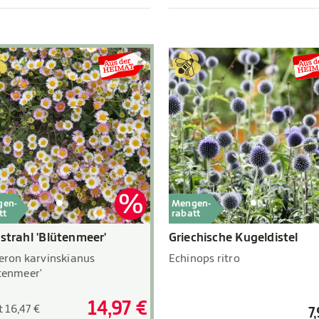
gen-
Mengen-
tt
rabatt
nstrahl 'Blütenmeer'
Griechische Kugeldistel
eron karvinskianus
Echinops ritro
tenmeer'
14,97 €
t 16,47 €
7