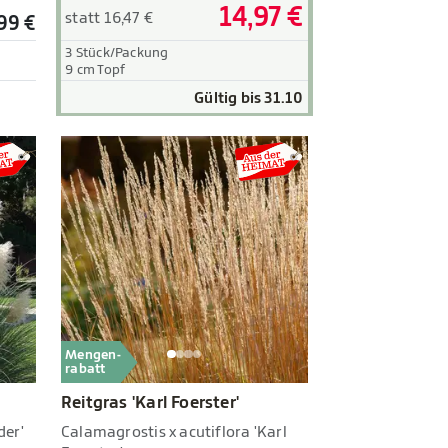
14,97 €
statt 16,47 €
,99 €
3 Stück/Packung
9 cm Topf
Gültig bis 31.10
Mengen-
rabatt
Reitgras 'Karl Foerster'
der'
Calamagrostis x acutiflora 'Karl