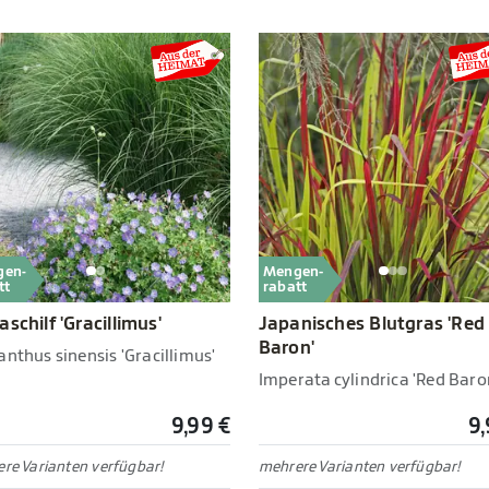
gen-
Mengen-
tt
rabatt
aschilf 'Gracillimus'
Japanisches Blutgras 'Red
Baron'
nthus sinensis 'Gracillimus'
Imperata cylindrica 'Red Baro
9,99 €
9,
re Varianten verfügbar!
mehrere Varianten verfügbar!