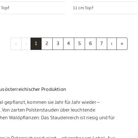
 Topf
11 cm Topf
«
‹
1
2
3
4
5
6
7
›
»
us österreichischer Produktion
al gepflanzt, kommen sie Jahr für Jahr wieder –
. Von zarten Polsterstauden über leuchtende
hen Waldpflanzen: Das Staudenreich ist riesig und für