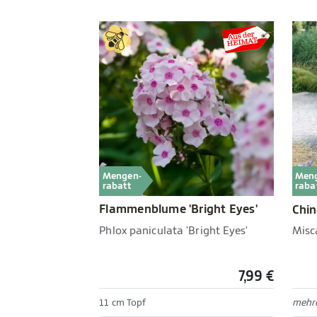
Mengen-
Men
rabatt
raba
Flammenblume 'Bright Eyes'
Chin
Phlox paniculata 'Bright Eyes'
Misca
7,99 €
11 cm Topf
mehre