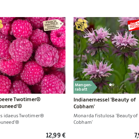
Mengen-
rabatt
beere Twotimer®
Indianernessel 'Beauty of
youneed'®
Cobham'
s idaeus Twotimer®
Monarda fistulosa 'Beauty of
youneed'®
Cobham'
12,99 €
7