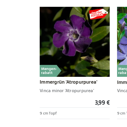
Mengen-
Men
rabatt
raba
Immergrün 'Atropurpurea'
Imme
Vinca minor 'Atropurpurea'
Vinc
3,99 €
9 cm Topf
9 cm 