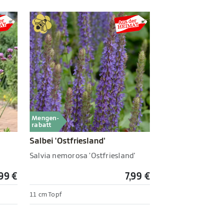
Mengen-
rabatt
Salbei 'Ostfriesland'
Salvia nemorosa 'Ostfriesland'
,99 €
7,99 €
11 cm Topf