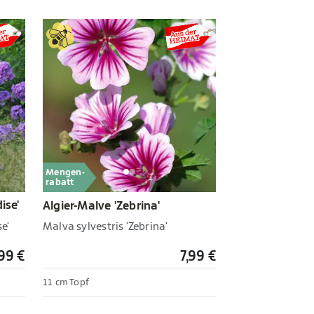
Mengen-
rabatt
ise'
Algier-Malve 'Zebrina'
e'
Malva sylvestris 'Zebrina'
,99 €
7,99 €
11 cm Topf