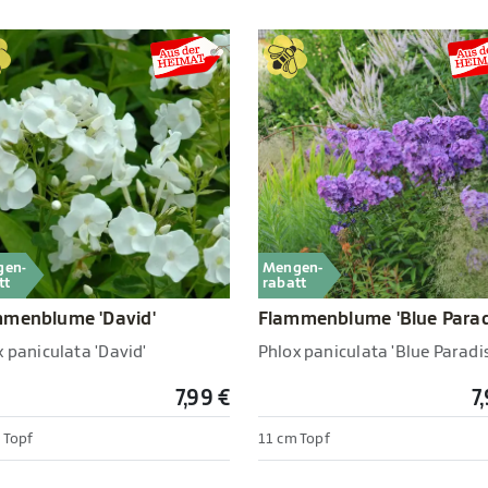
gen-
Mengen-
tt
rabatt
mmenblume 'David'
Flammenblume 'Blue Parad
 paniculata 'David'
Phlox paniculata 'Blue Paradis
7,99 €
7
 Topf
11 cm Topf