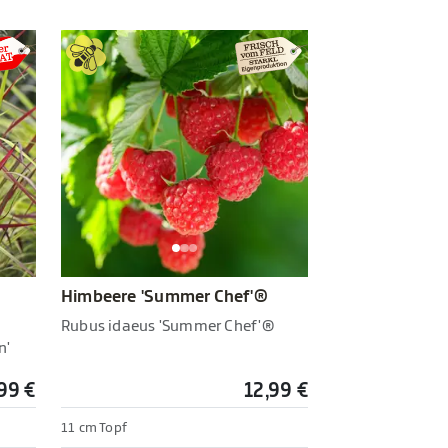
Himbeere 'Summer Chef'®
Rubus idaeus 'Summer Chef'®
n'
99 €
12,99 €
11 cm Topf