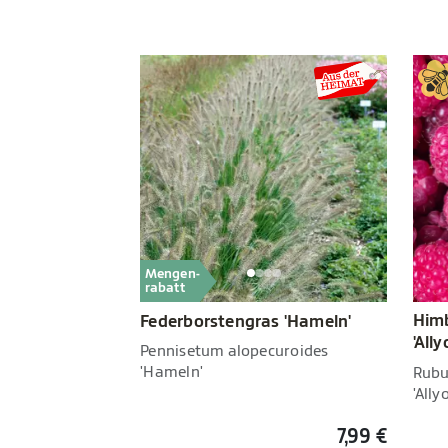
Mengen-
rabatt
Him
Federborstengras 'Hameln'
'All
Pennisetum alopecuroides
'Hameln'
Rubu
'All
7,99 €