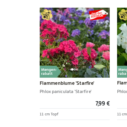
Men
Mengen-
raba
rabatt
Fla
Flammenblume 'Starfire'
Phlox
Phlox paniculata 'Starfire'
7,99 €
11 cm Topf
11 cm