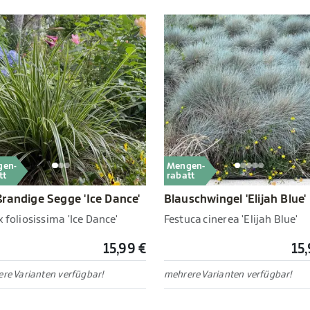
gen-
Mengen-
tt
rabatt
randige Segge 'Ice Dance'
Blauschwingel 'Elijah Blue'
 foliosissima 'Ice Dance'
Festuca cinerea 'Elijah Blue'
15,99 €
15,
re Varianten verfügbar!
mehrere Varianten verfügbar!