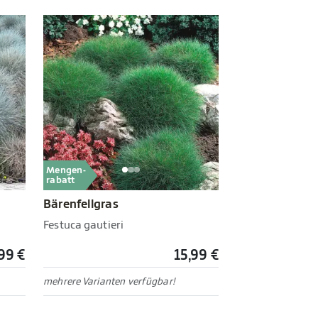
Mengen-
rabatt
Bärenfellgras
Festuca gautieri
99 €
15,99 €
mehrere Varianten verfügbar!