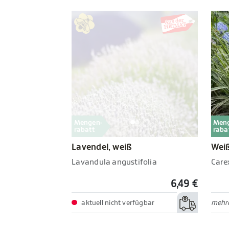
Mengen-
Men
rabatt
raba
Lavendel, weiß
Weiß
Lavandula angustifolia
Carex
6,49 €
aktuell nicht verfügbar
mehre