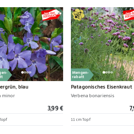
gen-
Mengen-
tt
rabatt
rgrün, blau
Patagonisches Eisenkraut
a minor
Verbena bonariensis
3,99 €
7
Topf
11 cm Topf