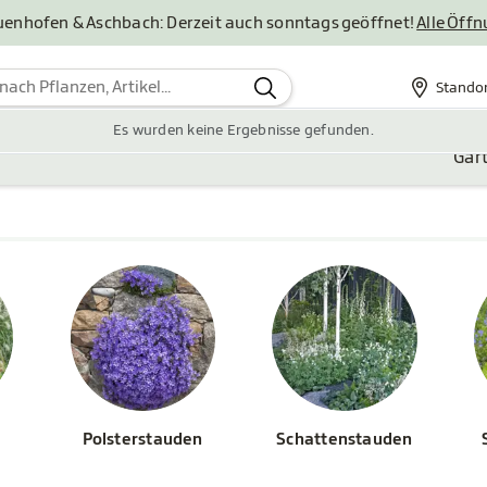
uenhofen & Aschbach: Derzeit auch sonntags geöffnet!
Alle Öff
Stando
Standor
Es wurden keine Ergebnisse gefunden.
Gar
Polsterstauden
Schattenstauden