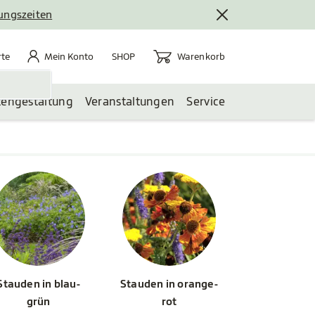
nungszeiten
rte
Mein Konto
Warenkorb
te
Mein Konto
Warenkorb
SHOP
tengestaltung
Veranstaltungen
Service
Stauden in blau-
Stauden in orange-
grün
rot