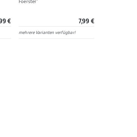
Foerster'
99 €
7,99 €
mehrere Varianten verfügbar!