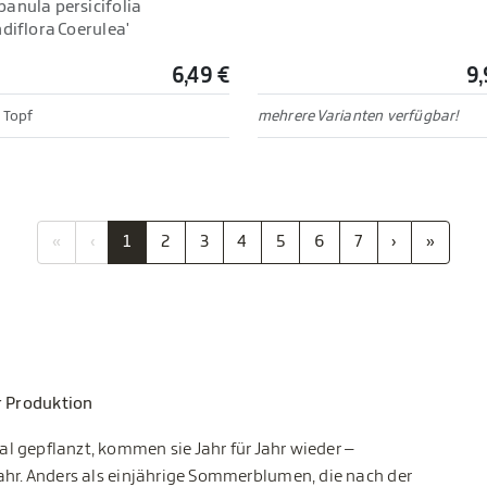
anula persicifolia
diflora Coerulea'
6,49 €
9,
 Topf
mehrere Varianten verfügbar!
«
‹
1
2
3
4
5
6
7
›
»
r Produktion
al gepflanzt, kommen sie Jahr für Jahr wieder –
rjahr. Anders als einjährige Sommerblumen, die nach der