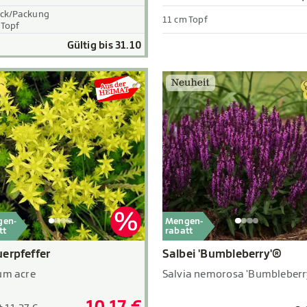
ück/Packung
11 cm Topf
 Topf
Gültig bis 31.10
gen-
Mengen-
tt
rabatt
erpfeffer
Salbei 'Bumbleberry'®
um acre
Salvia nemorosa 'Bumbleberr