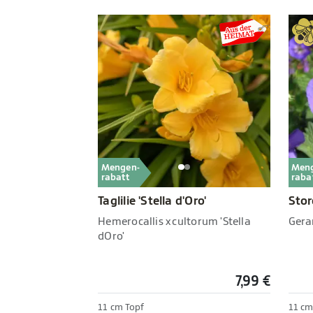
Mengen-
Men
rabatt
raba
Taglilie 'Stella d'Oro'
Stor
Hemerocallis x cultorum 'Stella
Gera
dOro'
7,99 €
11 cm Topf
11 cm