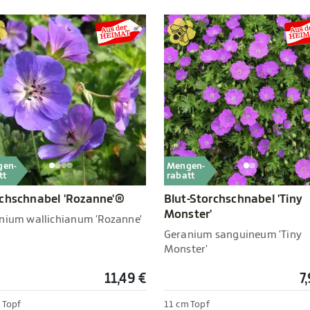
gen-
Mengen-
tt
rabatt
chschnabel 'Rozanne'®
Blut-Storchschnabel 'Tiny
Monster'
nium wallichianum 'Rozanne'
Geranium sanguineum 'Tiny
Monster'
11,49 €
7
 Topf
11 cm Topf