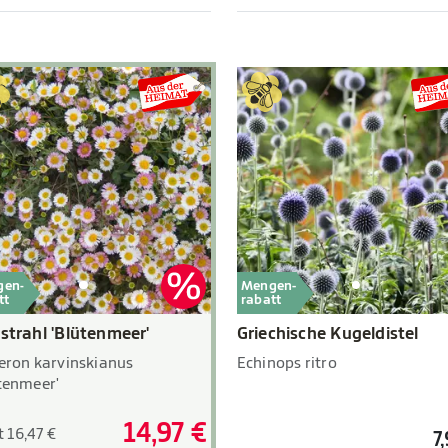
gen-
Mengen-
tt
rabatt
nstrahl 'Blütenmeer'
Griechische Kugeldistel
eron karvinskianus
Echinops ritro
tenmeer'
14,97 €
t 16,47 €
7