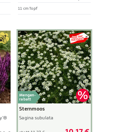
11 cm Topf
Mengen-
rabatt
Sternmoos
Sagina subulata
y'®