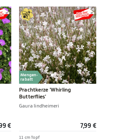
Mengen-
rabatt
Prachtkerze 'Whirling
Butterflies'
Gaura lindheimeri
,99 €
7,99 €
11 cm Topf