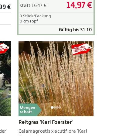
14,97 €
statt 16,47 €
,99 €
3 Stück/Packung
9 cm Topf
Gültig bis 31.10
Mengen-
rabatt
Reitgras 'Karl Foerster'
der'
Calamagrostis x acutiflora 'Karl