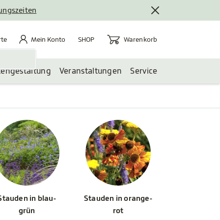
nungszeiten
rte
Mein Konto
Warenkorb
te
Mein Konto
Warenkorb
SHOP
tengestaltung
Veranstaltungen
Service
Stauden in blau-
Stauden in orange-
grün
rot