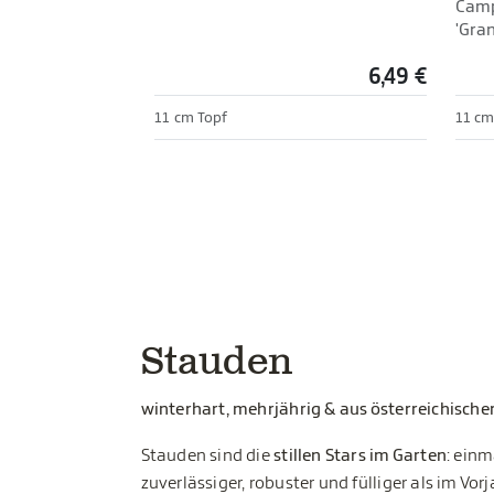
Camp
'Gran
6,49 €
11 cm Topf
11 cm
Stauden
winterhart, mehrjährig & aus österreichische
Stauden sind die
stillen Stars im Garten
: einm
zuverlässiger, robuster und fülliger als im Vo