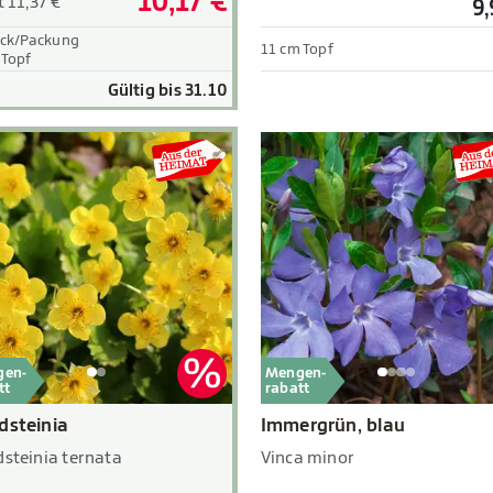
10,17 €
t 11,37 €
9,
ück/Packung
11 cm Topf
 Topf
Gültig bis 31.10
gen-
Mengen-
tt
rabatt
dsteinia
Immergrün, blau
steinia ternata
Vinca minor