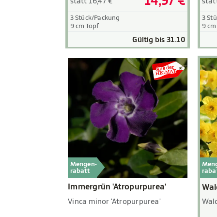
14,97 €
statt 16,47 €
stat
3 Stück/Packung
3 St
9 cm Topf
9 cm
Gültig bis 31.10
Mengen-
Men
rabatt
raba
Immergrün 'Atropurpurea'
Wal
Vinca minor 'Atropurpurea'
Wald