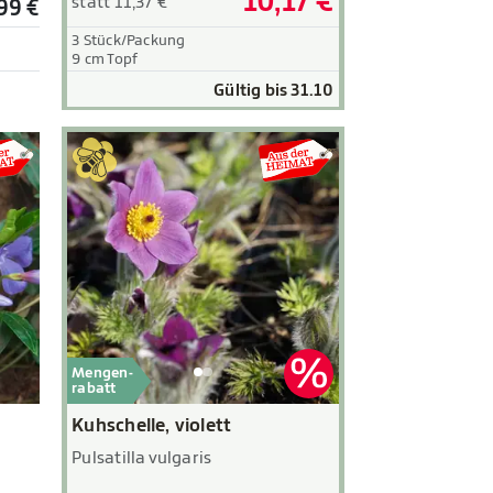
10,17 €
statt 11,37 €
99 €
3 Stück/Packung
9 cm Topf
Gültig bis 31.10
Mengen-
rabatt
Kuhschelle, violett
Pulsatilla vulgaris