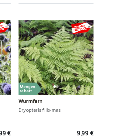
Mengen-
rabatt
Wurmfarn
Dryopteris filix-mas
,99 €
9,99 €