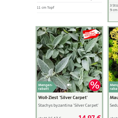
3 St
11 cm Topf
9 cm
Mengen-
Men
rabatt
raba
Woll-Ziest 'Silver Carpet'
Mau
Stachys byzantina 'Silver Carpet'
Sed