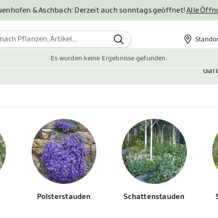
uenhofen & Aschbach: Derzeit auch sonntags geöffnet!
Alle Öff
Stando
Standor
Es wurden keine Ergebnisse gefunden.
Gar
Polsterstauden
Schattenstauden