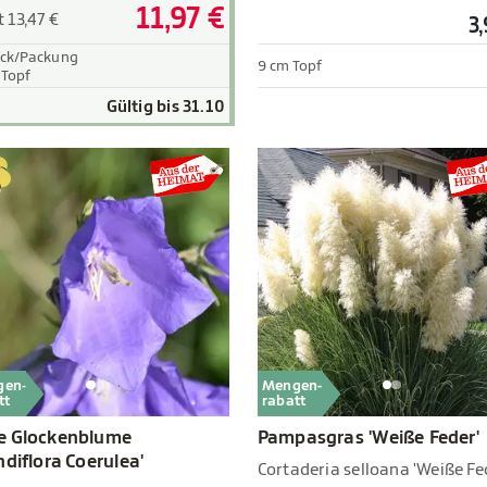
11,97 €
t 13,47 €
3
ück/Packung
9 cm Topf
 Topf
Gültig bis 31.10
gen-
Mengen-
tt
rabatt
e Glockenblume
Pampasgras 'Weiße Feder'
ndiflora Coerulea'
Cortaderia selloana 'Weiße Fe