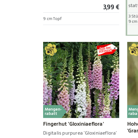
stat
3,99 €
3 St
9 cm Topf
9 cm
Mengen-
Men
rabatt
raba
Fingerhut 'Gloxiniaeflora'
Hoh
'Gra
Digitalis purpurea 'Gloxiniaeflora'