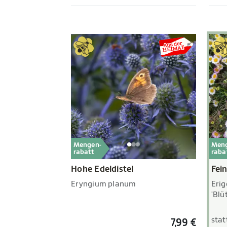
Mengen-
Men
rabatt
raba
Hohe Edeldistel
Fei
Eryngium planum
Erig
'Blü
stat
7,99 €