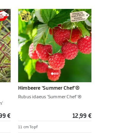
Himbeere 'Summer Chef'®
Rubus idaeus 'Summer Chef'®
n'
99 €
12,99 €
11 cm Topf