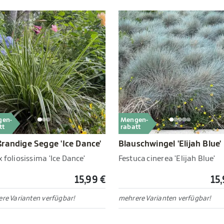
gen-
Mengen-
tt
rabatt
randige Segge 'Ice Dance'
Blauschwingel 'Elijah Blue'
 foliosissima 'Ice Dance'
Festuca cinerea 'Elijah Blue'
15,99 €
15,
re Varianten verfügbar!
mehrere Varianten verfügbar!