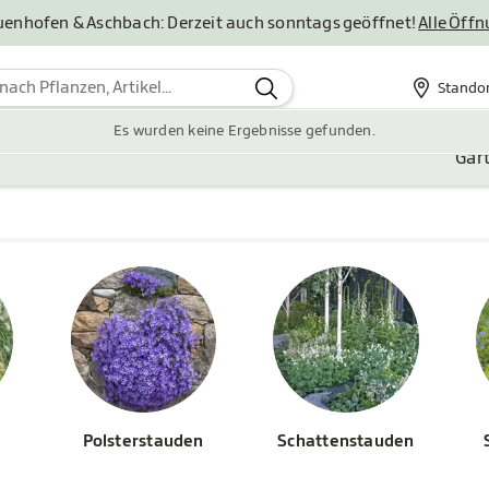
uenhofen & Aschbach: Derzeit auch sonntags geöffnet!
Alle Öff
Stando
Standor
Es wurden keine Ergebnisse gefunden.
Gar
Polsterstauden
Schattenstauden