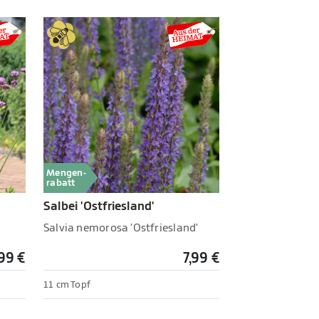
Mengen-
rabatt
Salbei 'Ostfriesland'
Salvia nemorosa 'Ostfriesland'
,99 €
7,99 €
11 cm Topf