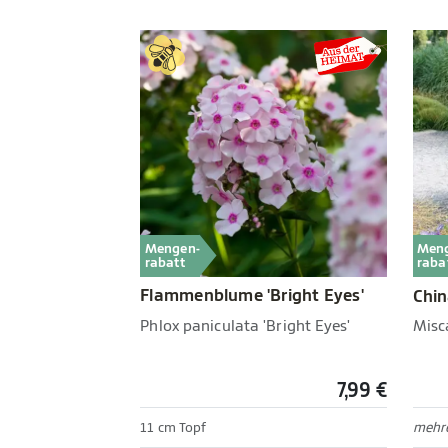
Mengen-
Men
rabatt
raba
Flammenblume 'Bright Eyes'
Chin
Phlox paniculata 'Bright Eyes'
Misca
7,99 €
11 cm Topf
mehre