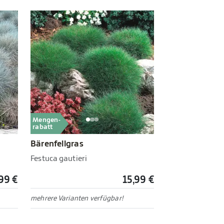
Mengen-
rabatt
Bärenfellgras
Festuca gautieri
99 €
15,99 €
mehrere Varianten verfügbar!