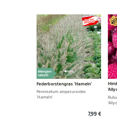
Mengen-
rabatt
Him
Federborstengras 'Hameln'
'All
Pennisetum alopecuroides
'Hameln'
Rubu
'All
7,99 €