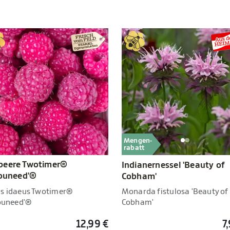
Mengen-
rabatt
beere Twotimer®
Indianernessel 'Beauty of
youneed'®
Cobham'
s idaeus Twotimer®
Monarda fistulosa 'Beauty of
youneed'®
Cobham'
12,99 €
7