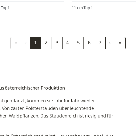
 Topf
11 cm Topf
«
‹
1
2
3
4
5
6
7
›
»
us österreichischer Produktion
al gepflanzt, kommen sie Jahr für Jahr wieder –
. Von zarten Polsterstauden über leuchtende
hen Waldpflanzen: Das Staudenreich ist riesig und für