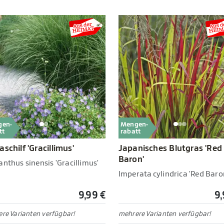
gen-
Mengen-
tt
rabatt
aschilf 'Gracillimus'
Japanisches Blutgras 'Red
Baron'
nthus sinensis 'Gracillimus'
Imperata cylindrica 'Red Baro
9,99 €
9,
re Varianten verfügbar!
mehrere Varianten verfügbar!