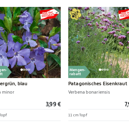
gen-
Mengen-
tt
rabatt
rgrün, blau
Patagonisches Eisenkraut
a minor
Verbena bonariensis
3,99 €
7
Topf
11 cm Topf