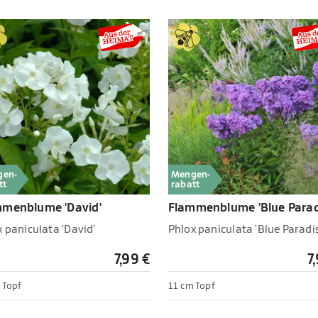
gen-
Mengen-
tt
rabatt
mmenblume 'David'
Flammenblume 'Blue Parad
 paniculata 'David'
Phlox paniculata 'Blue Paradis
7,99 €
7
 Topf
11 cm Topf