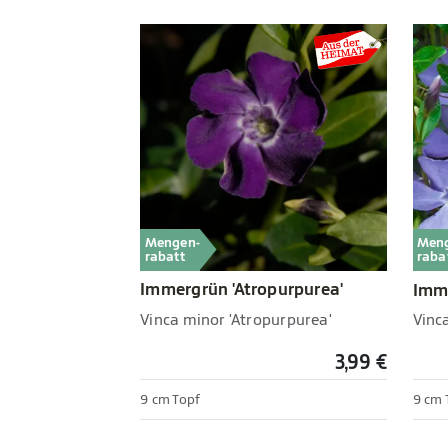
Mengen-
Men
rabatt
raba
Immergrün 'Atropurpurea'
Imme
Vinca minor 'Atropurpurea'
Vinc
3,99 €
9 cm Topf
9 cm 