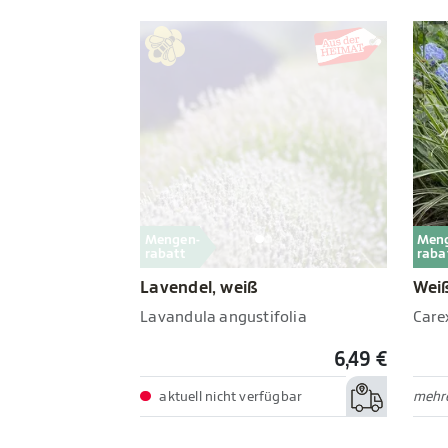
Mengen-
Men
rabatt
raba
Lavendel, weiß
Weiß
Lavandula angustifolia
Carex
6,49 €
aktuell nicht verfügbar
mehre