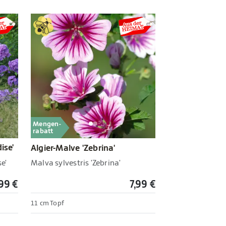
Mengen-
rabatt
ise'
Algier-Malve 'Zebrina'
e'
Malva sylvestris 'Zebrina'
,99 €
7,99 €
11 cm Topf