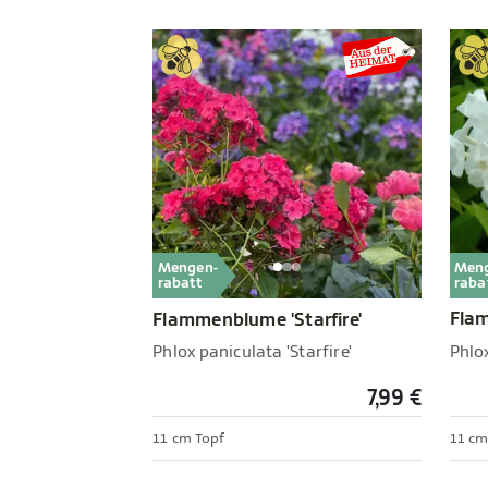
Men
Mengen-
raba
rabatt
Fla
Flammenblume 'Starfire'
Phlox
Phlox paniculata 'Starfire'
7,99 €
11 cm Topf
11 cm