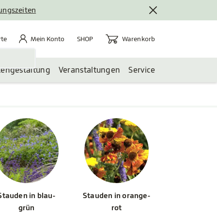
nungszeiten
rte
Mein Konto
Warenkorb
te
Mein Konto
Warenkorb
SHOP
tengestaltung
Veranstaltungen
Service
Stauden in blau-
Stauden in orange-
grün
rot