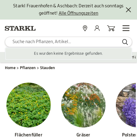
Starkl Frauenhofen & Aschbach: Derzeit auch sonntags
geöffnet!
Alle Öffnungszeiten
Standorte
Mein Konto
Warenkorb
Es wurden keine Ergebnisse gefunden.
Pflanzen
Saisonales
Zubehör
Gartengestaltung
Ver
Home
Pflanzen
Stauden
Flächenfüller
Gräser
Polste