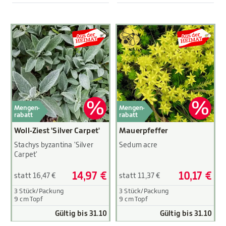
Mengen-
Mengen-
rabatt
rabatt
Woll-Ziest 'Silver Carpet'
Mauerpfeffer
Stachys byzantina 'Silver
Sedum acre
Carpet'
14,97 €
10,17 €
statt 16,47 €
statt 11,37 €
3 Stück/Packung
3 Stück/Packung
9 cm Topf
9 cm Topf
Gültig bis 31.10
Gültig bis 31.10