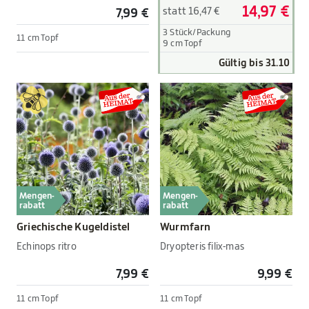
14,97 €
statt 16,47 €
7,99 €
3 Stück/Packung
11 cm Topf
9 cm Topf
Gültig bis 31.10
Mengen-
Mengen-
rabatt
rabatt
Griechische Kugeldistel
Wurmfarn
Echinops ritro
Dryopteris filix-mas
7,99 €
9,99 €
11 cm Topf
11 cm Topf