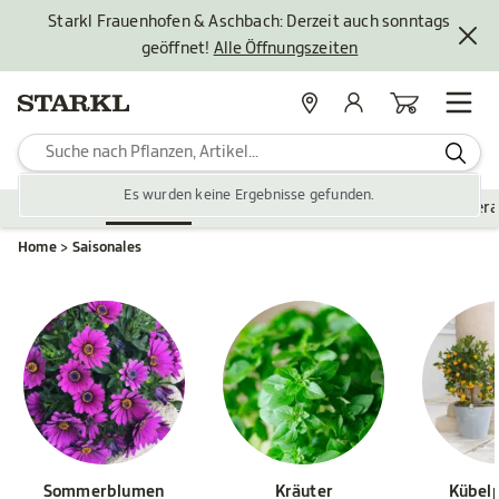
Starkl Frauenhofen & Aschbach: Derzeit auch sonntags
geöffnet!
Alle Öffnungszeiten
Standorte
Mein Konto
Warenkorb
Es wurden keine Ergebnisse gefunden.
Pflanzen
Saisonales
Zubehör
Gartengestaltung
Ver
Home
Saisonales
Sommerblumen
Kräuter
Kübel