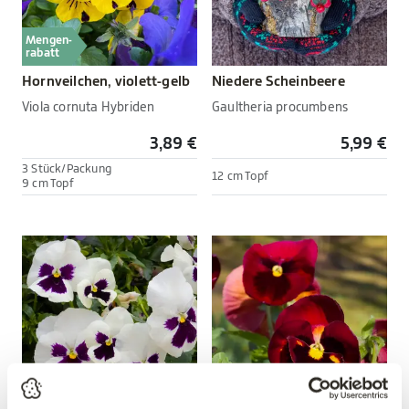
Mengen-
rabatt
Hornveilchen, violett-gelb
Niedere Scheinbeere
Viola cornuta Hybriden
Gaultheria procumbens
3,89 €
5,99 €
3 Stück/Packung
12 cm Topf
9 cm Topf
Mengen-
Mengen-
rabatt
rabatt