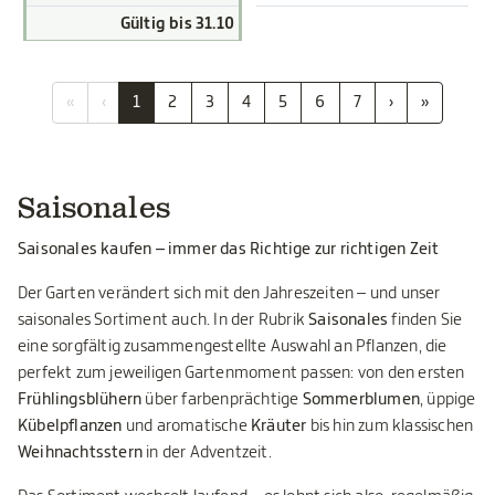
Gültig bis 31.10
«
‹
1
2
3
4
5
6
7
›
»
Saisonales
Saisonales kaufen – immer das Richtige zur richtigen Zeit
Der Garten verändert sich mit den Jahreszeiten – und unser
saisonales Sortiment auch. In der Rubrik
Saisonales
finden Sie
eine sorgfältig zusammengestellte Auswahl an Pflanzen, die
perfekt zum jeweiligen Gartenmoment passen: von den ersten
Frühlingsblühern
über farbenprächtige
Sommerblumen
, üppige
Kübelpflanzen
und aromatische
Kräuter
bis hin zum klassischen
Weihnachtsstern
in der Adventzeit.