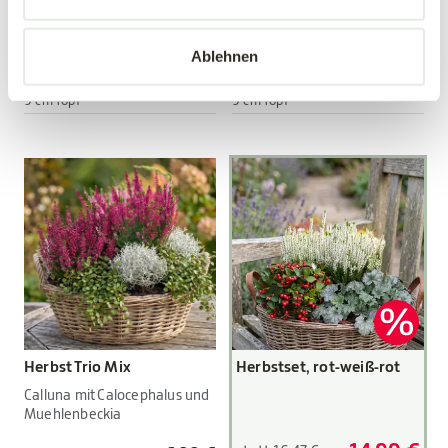
Viola wittrockiana Hybriden
Viola wittrockiana Hybriden
Ablehnen
3,89 €
3,89 €
3 Stück/Packung
3 Stück/Packung
9 cm Topf
9 cm Topf
Herbst Trio Mix
Herbstset, rot-weiß-rot
Calluna mit Calocephalus und
Muehlenbeckia