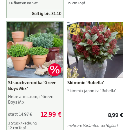
3 Pflanzen im Set
15 cm Topf
Gültig bis 31.10
Strauchveronika 'Green
Skimmie 'Rubella'
Boys Mix'
Skimmia japonica 'Rubella'
Hebe armstrongii 'Green
Boys Mix'
12,99 €
statt 14,97 €
8,99 €
3 Stück/Packung
mehrere Varianten verfügbar!
12 cm Topf