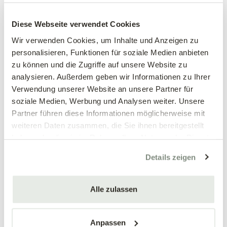
Großblumiges
Großblumiges
Stiefmütterchen, weiß
Stiefmütterchen, weinrot
Diese Webseite verwendet Cookies
Viola wittrockiana Hybriden
Viola wittrockiana Hybriden
Wir verwenden Cookies, um Inhalte und Anzeigen zu
personalisieren, Funktionen für soziale Medien anbieten
3,89 €
3,89 €
zu können und die Zugriffe auf unsere Website zu
3 Stück/Packung
3 Stück/Packung
analysieren. Außerdem geben wir Informationen zu Ihrer
9 cm Topf
9 cm Topf
Verwendung unserer Website an unsere Partner für
soziale Medien, Werbung und Analysen weiter. Unsere
Partner führen diese Informationen möglicherweise mit
weiteren Daten zusammen, die Sie ihnen bereitgestellt
haben oder die sie im Rahmen Ihrer Nutzung der Dienste
gesammelt haben.
Details zeigen
Alle zulassen
Mengen-
Mengen-
rabatt
rabatt
Großblumiges
Großblumiges
Stiefmütterchen, blau
Stiefmütterchen, gelb
Anpassen