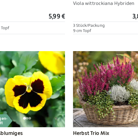
Viola wittrockiana Hybriden
5,99 €
3,
3 Stück/Packung
 Topf
9 cm Topf
gen-
tt
Herbst Trio Mix
ßblumiges