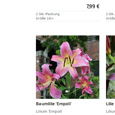
7,99 €
2 Stk./Packung
2 Stk
Größe 16/+
Größe
Baumlilie 'Empoli'
Lilie
Lilium 'Empoli'
Liliu