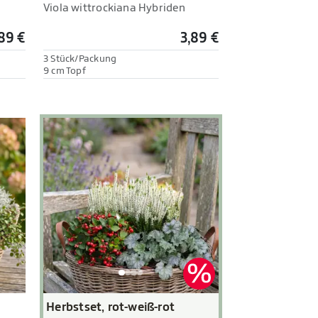
Viola wittrockiana Hybriden
89 €
3,89 €
3 Stück/Packung
9 cm Topf
Herbstset, rot-weiß-rot