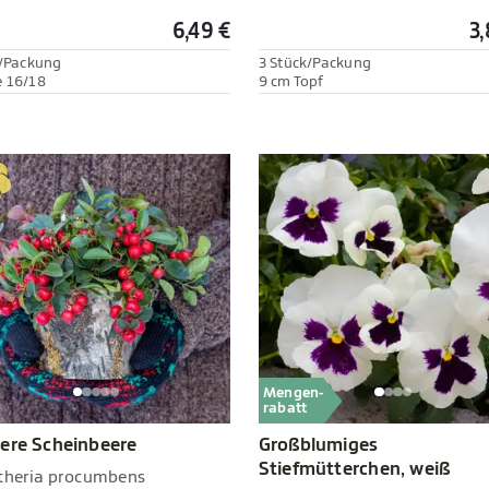
6,49 €
3,
./Packung
3 Stück/Packung
 16/18
9 cm Topf
Mengen-
rabatt
ere Scheinbeere
Großblumiges
Stiefmütterchen, weiß
theria procumbens