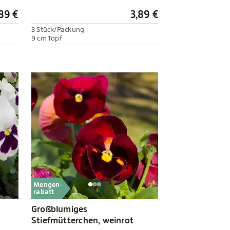
89 €
3,89 €
3 Stück/Packung
9 cm Topf
Mengen-
rabatt
Großblumiges
Stiefmütterchen, weinrot