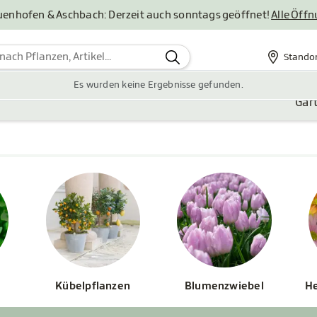
uenhofen & Aschbach: Derzeit auch sonntags geöffnet!
Alle Öff
Stando
Standor
Es wurden keine Ergebnisse gefunden.
Gar
Kübelpflanzen
Blumenzwiebel
He