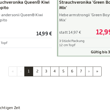
uchveronika Queen® Kiwi
Strauchveronika 'Green B
pito
Mix'
 andersonii Queen® Kiwi
Hebe armstrongii 'Green Boy
pito
Mix'
12,9
statt 14,97 €
14,99 €
3 Stück/Packung
 Topf
12 cm Topf
Gültig bis 
«
‹
1
2
3
4
5
6
7
›
»
chtigen Zeit