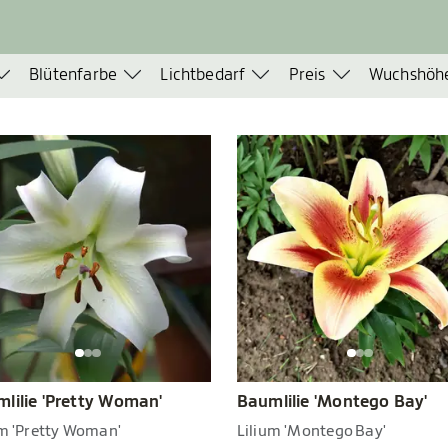
Blütenfarbe
Lichtbedarf
Preis
Wuchshöh
lilie 'Pretty Woman'
Baumlilie 'Montego Bay'
um 'Pretty Woman'
Lilium 'Montego Bay'