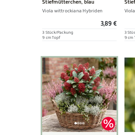
Stiefmütterchen, blau
Stie
Viola wittrockiana Hybriden
Viol
3,89 €
3 Stück/Packung
3 Stü
9 cm Topf
9 cm 