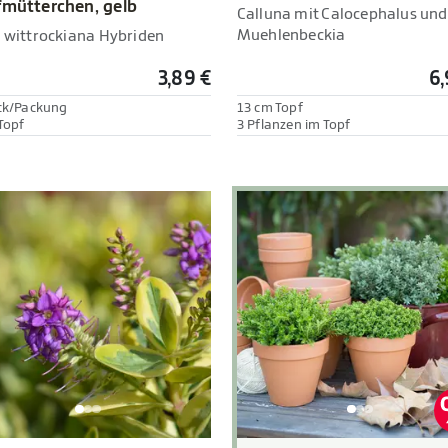
fmütterchen, gelb
Calluna mit Calocephalus und
Muehlenbeckia
a wittrockiana Hybriden
3,89 €
6,
ck/Packung
13 cm Topf
Topf
3 Pflanzen im Topf