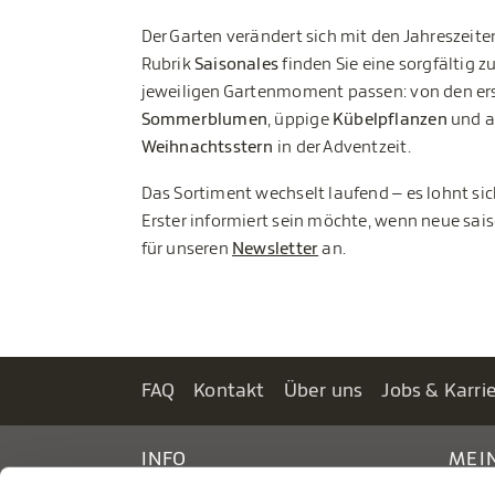
Der Garten verändert sich mit den Jahreszeite
Rubrik
Saisonales
finden Sie eine sorgfältig 
jeweiligen Gartenmoment passen: von den er
Sommerblumen
, üppige
Kübelpflanzen
und a
Weihnachtsstern
in der Adventzeit.
Das Sortiment wechselt laufend – es lohnt si
Erster informiert sein möchte, wenn neue sai
für unseren
Newsletter
an.
FAQ
Kontakt
Über uns
Jobs & Karri
INFO
MEI