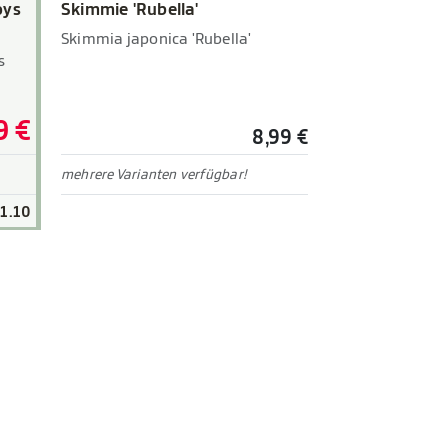
oys
Skimmie 'Rubella'
Skimmia japonica 'Rubella'
s
9 €
8,99 €
mehrere Varianten verfügbar!
31.10