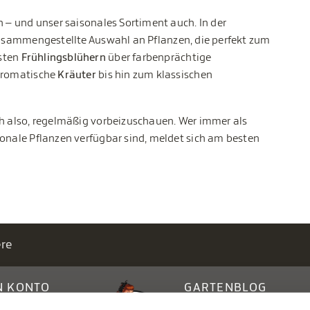
n – und unser saisonales Sortiment auch. In der
zusammengestellte Auswahl an Pflanzen, die perfekt zum
sten
Frühlingsblühern
über farbenprächtige
romatische
Kräuter
bis hin zum klassischen
ch also, regelmäßig vorbeizuschauen. Wer immer als
sonale Pflanzen verfügbar sind, meldet sich am besten
ere
N KONTO
GARTENBLOG