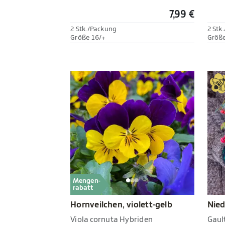
7,99 €
2 Stk./Packung
2 Stk
Größe 16/+
Größe
Mengen-
rabatt
Hornveilchen, violett-gelb
Nied
Viola cornuta Hybriden
Gaul