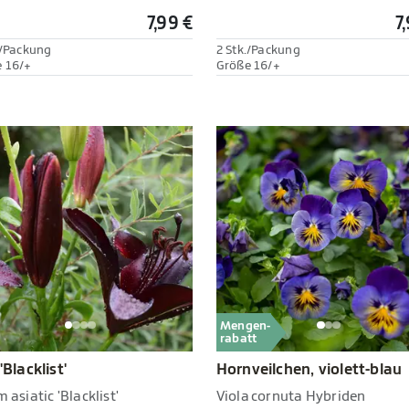
7,99 €
7
./Packung
2 Stk./Packung
 16/+
Größe 16/+
Mengen-
rabatt
 'Blacklist'
Hornveilchen, violett-blau
m asiatic 'Blacklist'
Viola cornuta Hybriden