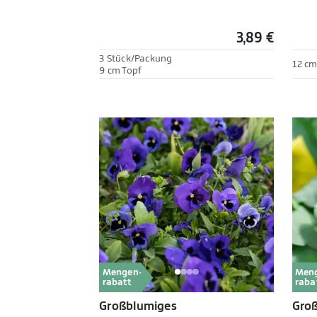
3,89 €
3 Stück/Packung
12 cm
9 cm Topf
Mengen-
Men
rabatt
raba
Großblumiges
Gro