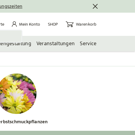
nungszeiten
rte
Mein Konto
Warenkorb
te
Mein Konto
Warenkorb
SHOP
tengestaltung
Veranstaltungen
Service
rbstschmuckpflanzen