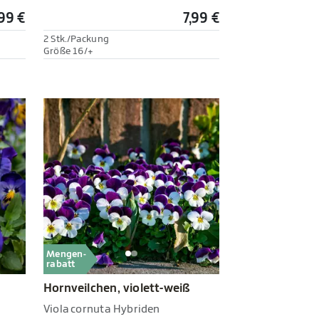
,99 €
7,99 €
2 Stk./Packung
Größe 16/+
Mengen-
rabatt
Hornveilchen, violett-weiß
Viola cornuta Hybriden