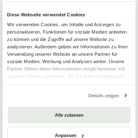
Großblumiges
Großblumiges
Stiefmütterchen, weiß
Stiefmütterchen, weinrot
Diese Webseite verwendet Cookies
Viola wittrockiana Hybriden
Viola wittrockiana Hybriden
Wir verwenden Cookies, um Inhalte und Anzeigen zu
personalisieren, Funktionen für soziale Medien anbieten
3,89 €
3,89 €
zu können und die Zugriffe auf unsere Website zu
3 Stück/Packung
3 Stück/Packung
analysieren. Außerdem geben wir Informationen zu Ihrer
9 cm Topf
9 cm Topf
Verwendung unserer Website an unsere Partner für
soziale Medien, Werbung und Analysen weiter. Unsere
Partner führen diese Informationen möglicherweise mit
weiteren Daten zusammen, die Sie ihnen bereitgestellt
haben oder die sie im Rahmen Ihrer Nutzung der Dienste
gesammelt haben.
Details zeigen
Alle zulassen
Mengen-
Mengen-
rabatt
rabatt
Großblumiges
Großblumiges
Stiefmütterchen, blau
Stiefmütterchen, gelb
Anpassen