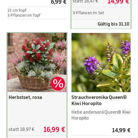
14,99 €
statt 16,47 €
6,99 €
13 cm Topf
3 Pflanzen im Set
3 Pflanzen im Topf
Gültig bis 31.10
Herbstset, rosa
Strauchveronika Queen®
Kiwi Horopito
Hebe andersonii Queen® Kiwi
Horopito
16,99 €
statt 18,97 €
14,99 €