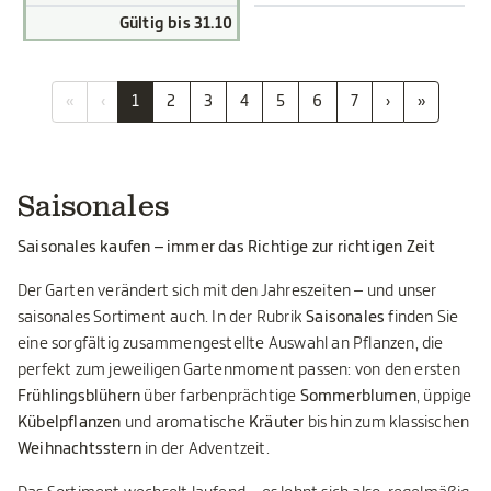
Gültig bis 31.10
«
‹
1
2
3
4
5
6
7
›
»
Saisonales
Saisonales kaufen – immer das Richtige zur richtigen Zeit
Der Garten verändert sich mit den Jahreszeiten – und unser
saisonales Sortiment auch. In der Rubrik
Saisonales
finden Sie
eine sorgfältig zusammengestellte Auswahl an Pflanzen, die
perfekt zum jeweiligen Gartenmoment passen: von den ersten
Frühlingsblühern
über farbenprächtige
Sommerblumen
, üppige
Kübelpflanzen
und aromatische
Kräuter
bis hin zum klassischen
Weihnachtsstern
in der Adventzeit.