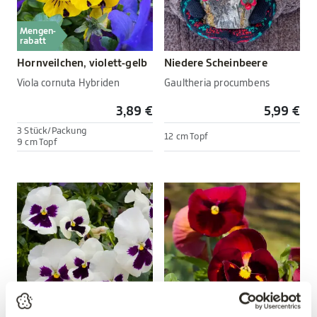
Mengen-
rabatt
Hornveilchen, violett-gelb
Niedere Scheinbeere
Viola cornuta Hybriden
Gaultheria procumbens
3,89 €
5,99 €
3 Stück/Packung
12 cm Topf
9 cm Topf
Mengen-
Mengen-
rabatt
rabatt