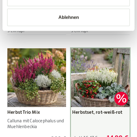
Viola wittrockiana Hybriden
Viola wittrockiana Hybriden
Ablehnen
3,89 €
3,89 €
3 Stück/Packung
3 Stück/Packung
9 cm Topf
9 cm Topf
Herbst Trio Mix
Herbstset, rot-weiß-rot
Calluna mit Calocephalus und
Muehlenbeckia