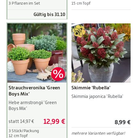
3 Pflanzen im Set
15 cm Topf
Gültig bis 31.10
Strauchveronika 'Green
Skimmie 'Rubella'
Boys Mix'
Skimmia japonica 'Rubella'
Hebe armstrongii 'Green
Boys Mix'
12,99 €
statt 14,97 €
8,99 €
3 Stück/Packung
mehrere Varianten verfügbar!
12 cm Topf