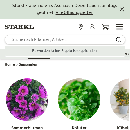
Starkl Frauenhofen & Aschbach: Derzeit auch sonntags
geöffnet!
Alle Öffnungszeiten
Standorte
Mein Konto
Warenkorb
Es wurden keine Ergebnisse gefunden.
Pflanzen
Saisonales
Zubehör
Gartengestaltung
Ver
Home
Saisonales
Sommerblumen
Kräuter
Kübel