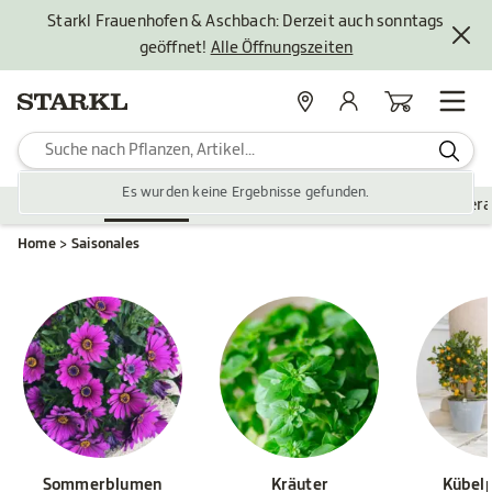
Starkl Frauenhofen & Aschbach: Derzeit auch sonntags
geöffnet!
Alle Öffnungszeiten
Standorte
Mein Konto
Warenkorb
Es wurden keine Ergebnisse gefunden.
Pflanzen
Saisonales
Zubehör
Gartengestaltung
Ver
Home
Saisonales
Sommerblumen
Kräuter
Kübel