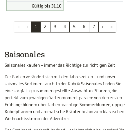
Gültig bis 31.10
«
‹
1
2
3
4
5
6
7
›
»
Saisonales
Saisonales kaufen – immer das Richtige zur richtigen Zeit
Der Garten verändert sich mit den Jahreszeiten – und unser
saisonales Sortiment auch. In der Rubrik
Saisonales
finden Sie
eine sorgfältig zusammengestellte Auswahl an Pflanzen, die
perfekt zum jeweiligen Gartenmoment passen: von den ersten
Frühlingsblühern
über farbenprächtige
Sommerblumen
, üppige
Kübelpflanzen
und aromatische
Kräuter
bis hin zum klassischen
Weihnachtsstern
in der Adventzeit.