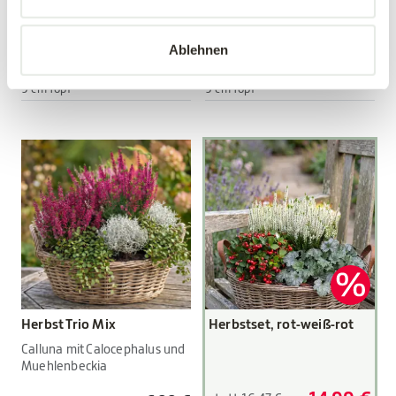
Viola wittrockiana Hybriden
Viola wittrockiana Hybriden
Ablehnen
3,89 €
3,89 €
3 Stück/Packung
3 Stück/Packung
9 cm Topf
9 cm Topf
Herbst Trio Mix
Herbstset, rot-weiß-rot
Calluna mit Calocephalus und
Muehlenbeckia