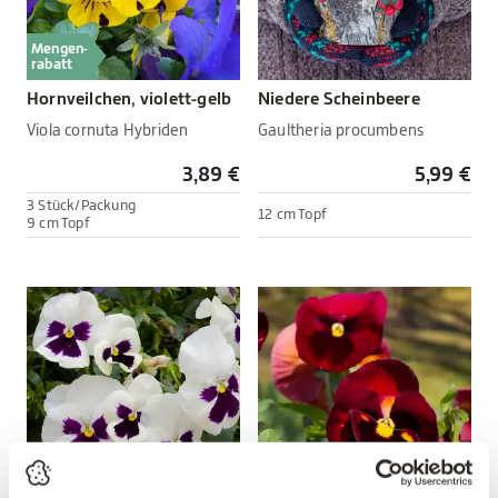
Mengen-
rabatt
Hornveilchen, violett-gelb
Niedere Scheinbeere
Viola cornuta Hybriden
Gaultheria procumbens
3,89 €
5,99 €
3 Stück/Packung
12 cm Topf
9 cm Topf
Mengen-
Mengen-
rabatt
rabatt