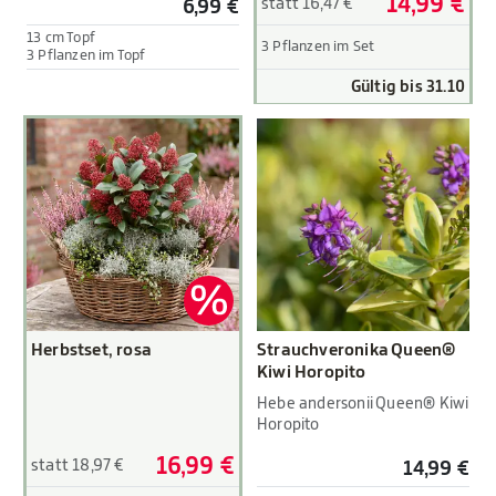
14,99 €
statt 16,47 €
6,99 €
13 cm Topf
3 Pflanzen im Set
3 Pflanzen im Topf
Gültig bis 31.10
Herbstset, rosa
Strauchveronika Queen®
Kiwi Horopito
Hebe andersonii Queen® Kiwi
Horopito
16,99 €
statt 18,97 €
14,99 €