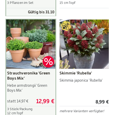
3 Pflanzen im Set
15 cm Topf
Gültig bis 31.10
Strauchveronika 'Green
Skimmie 'Rubella'
Boys Mix'
Skimmia japonica 'Rubella'
Hebe armstrongii 'Green
Boys Mix'
12,99 €
statt 14,97 €
8,99 €
3 Stück/Packung
mehrere Varianten verfügbar!
12 cm Topf