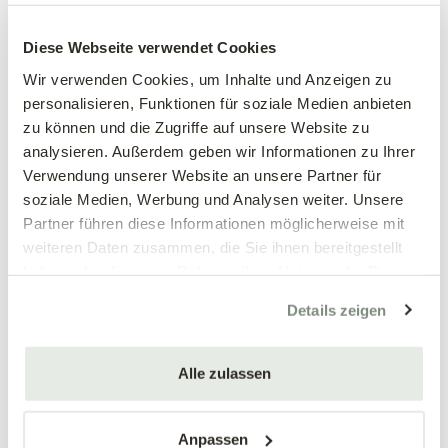
Großblumiges
Großblumiges
Stiefmütterchen, weiß
Stiefmütterchen, weinrot
Diese Webseite verwendet Cookies
Viola wittrockiana Hybriden
Viola wittrockiana Hybriden
Wir verwenden Cookies, um Inhalte und Anzeigen zu
personalisieren, Funktionen für soziale Medien anbieten
3,89 €
3,89 €
zu können und die Zugriffe auf unsere Website zu
3 Stück/Packung
3 Stück/Packung
analysieren. Außerdem geben wir Informationen zu Ihrer
9 cm Topf
9 cm Topf
Verwendung unserer Website an unsere Partner für
soziale Medien, Werbung und Analysen weiter. Unsere
Partner führen diese Informationen möglicherweise mit
weiteren Daten zusammen, die Sie ihnen bereitgestellt
haben oder die sie im Rahmen Ihrer Nutzung der Dienste
gesammelt haben.
Details zeigen
Alle zulassen
Mengen-
Mengen-
rabatt
rabatt
Großblumiges
Großblumiges
Stiefmütterchen, blau
Stiefmütterchen, gelb
Anpassen