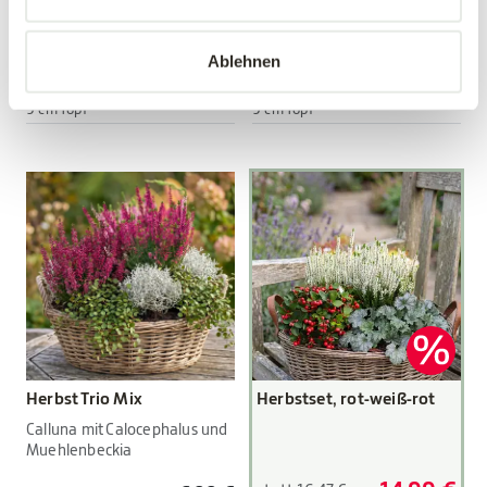
Viola wittrockiana Hybriden
Viola wittrockiana Hybriden
Ablehnen
3,89 €
3,89 €
3 Stück/Packung
3 Stück/Packung
9 cm Topf
9 cm Topf
Herbst Trio Mix
Herbstset, rot-weiß-rot
Calluna mit Calocephalus und
Muehlenbeckia