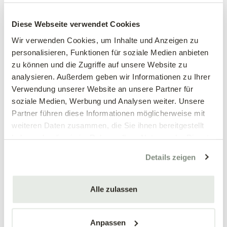
Großblumiges
Großblumiges
Stiefmütterchen, weiß
Stiefmütterchen, weinrot
Diese Webseite verwendet Cookies
Viola wittrockiana Hybriden
Viola wittrockiana Hybriden
Wir verwenden Cookies, um Inhalte und Anzeigen zu
personalisieren, Funktionen für soziale Medien anbieten
3,89 €
3,89 €
zu können und die Zugriffe auf unsere Website zu
3 Stück/Packung
3 Stück/Packung
analysieren. Außerdem geben wir Informationen zu Ihrer
9 cm Topf
9 cm Topf
Verwendung unserer Website an unsere Partner für
soziale Medien, Werbung und Analysen weiter. Unsere
Partner führen diese Informationen möglicherweise mit
weiteren Daten zusammen, die Sie ihnen bereitgestellt
haben oder die sie im Rahmen Ihrer Nutzung der Dienste
gesammelt haben.
Details zeigen
Alle zulassen
Mengen-
Mengen-
rabatt
rabatt
Großblumiges
Großblumiges
Stiefmütterchen, blau
Stiefmütterchen, gelb
Anpassen