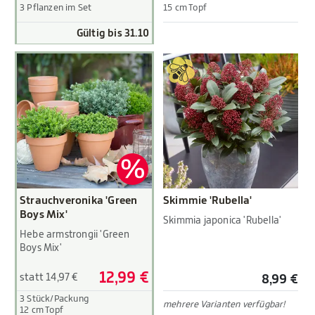
3 Pflanzen im Set
15 cm Topf
Gültig bis 31.10
Strauchveronika 'Green
Skimmie 'Rubella'
Boys Mix'
Skimmia japonica 'Rubella'
Hebe armstrongii 'Green
Boys Mix'
12,99 €
statt 14,97 €
8,99 €
3 Stück/Packung
mehrere Varianten verfügbar!
12 cm Topf