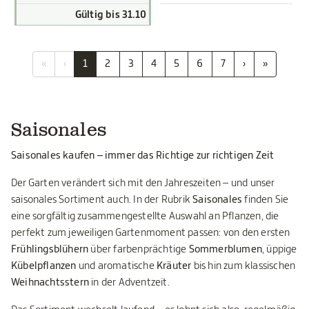
Gültig bis 31.10
«
‹
1
2
3
4
5
6
7
›
»
Saisonales
Saisonales kaufen – immer das Richtige zur richtigen Zeit
Der Garten verändert sich mit den Jahreszeiten – und unser
saisonales Sortiment auch. In der Rubrik
Saisonales
finden Sie
eine sorgfältig zusammengestellte Auswahl an Pflanzen, die
perfekt zum jeweiligen Gartenmoment passen: von den ersten
Frühlingsblühern
über farbenprächtige
Sommerblumen
, üppige
Kübelpflanzen
und aromatische
Kräuter
bis hin zum klassischen
Weihnachtsstern
in der Adventzeit.