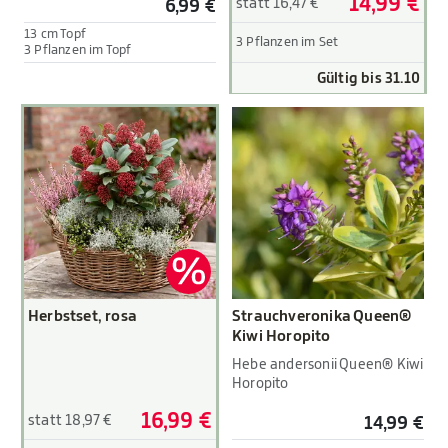
14,99 €
statt 16,47 €
6,99 €
13 cm Topf
3 Pflanzen im Set
3 Pflanzen im Topf
Gültig bis 31.10
Herbstset, rosa
Strauchveronika Queen®
Kiwi Horopito
Hebe andersonii Queen® Kiwi
Horopito
16,99 €
statt 18,97 €
14,99 €