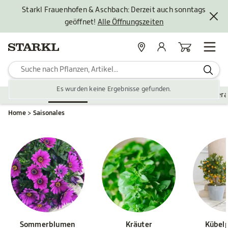
Starkl Frauenhofen & Aschbach: Derzeit auch sonntags
geöffnet!
Alle Öffnungszeiten
Standorte
Mein Konto
Warenkorb
Es wurden keine Ergebnisse gefunden.
Pflanzen
Saisonales
Zubehör
Gartengestaltung
Ver
Home
Saisonales
Sommerblumen
Kräuter
Kübel