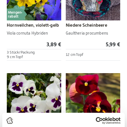
Mengen-
rabatt
Hornveilchen, violett-gelb
Niedere Scheinbeere
Viola cornuta Hybriden
Gaultheria procumbens
3,89 €
5,99 €
3 Stück/Packung
12 cm Topf
9 cm Topf
Mengen-
Mengen-
rabatt
rabatt