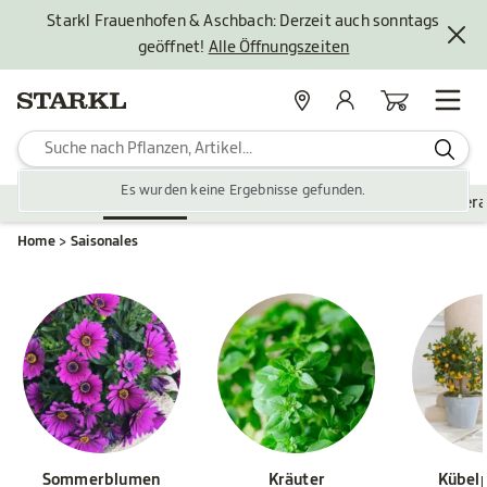
Starkl Frauenhofen & Aschbach: Derzeit auch sonntags
geöffnet!
Alle Öffnungszeiten
Standorte
Mein Konto
Warenkorb
Es wurden keine Ergebnisse gefunden.
Pflanzen
Saisonales
Zubehör
Gartengestaltung
Ver
Home
Saisonales
Sommerblumen
Kräuter
Kübel