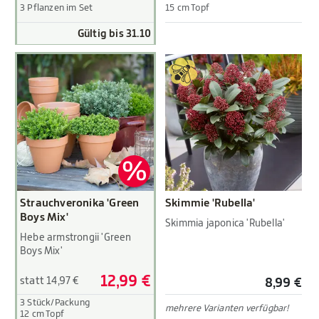
3 Pflanzen im Set
15 cm Topf
Gültig bis 31.10
Strauchveronika 'Green
Skimmie 'Rubella'
Boys Mix'
Skimmia japonica 'Rubella'
Hebe armstrongii 'Green
Boys Mix'
12,99 €
statt 14,97 €
8,99 €
3 Stück/Packung
mehrere Varianten verfügbar!
12 cm Topf