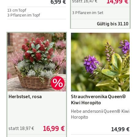
14,99 €
statt 16,47 €
6,99 €
13 cm Topf
3 Pflanzen im Set
3 Pflanzen im Topf
Gültig bis 31.10
Herbstset, rosa
Strauchveronika Queen®
Kiwi Horopito
Hebe andersonii Queen® Kiwi
Horopito
16,99 €
statt 18,97 €
14,99 €