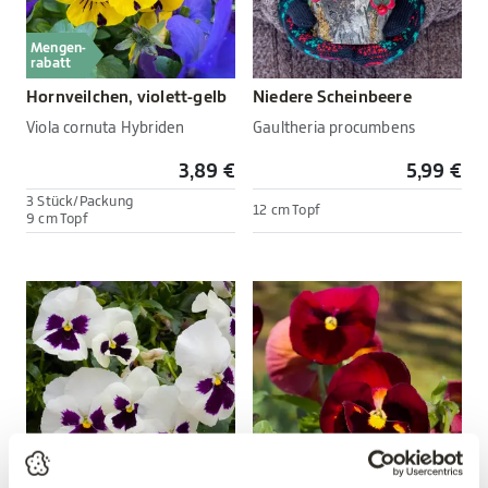
Mengen-
rabatt
Hornveilchen, violett-gelb
Niedere Scheinbeere
Viola cornuta Hybriden
Gaultheria procumbens
3,89 €
5,99 €
3 Stück/Packung
12 cm Topf
9 cm Topf
Mengen-
Mengen-
rabatt
rabatt