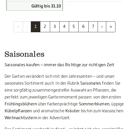
Gültig bis 31.10
«
‹
1
2
3
4
5
6
7
›
»
Saisonales
Saisonales kaufen – immer das Richtige zur richtigen Zeit
Der Garten verändert sich mit den Jahreszeiten – und unser
saisonales Sortiment auch. In der Rubrik
Saisonales
finden Sie
eine sorgfältig zusammengestellte Auswahl an Pflanzen, die
perfekt zum jeweiligen Gartenmoment passen: von den ersten
Frühlingsblühern
über farbenprächtige
Sommerblumen
, üppige
Kübelpflanzen
und aromatische
Kräuter
bis hin zum klassischen
Weihnachtsstern
in der Adventzeit.