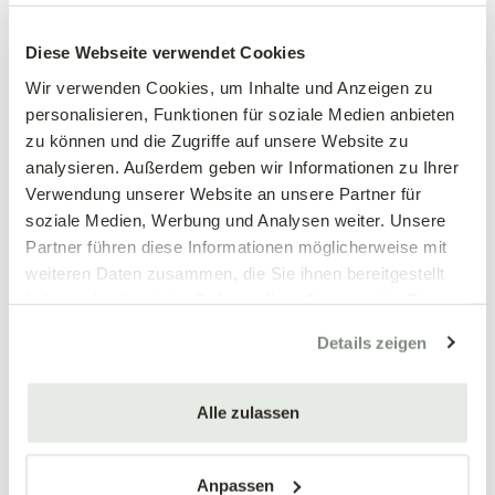
Großblumiges
Großblumiges
Stiefmütterchen, weiß
Stiefmütterchen, weinrot
Diese Webseite verwendet Cookies
Viola wittrockiana Hybriden
Viola wittrockiana Hybriden
Wir verwenden Cookies, um Inhalte und Anzeigen zu
personalisieren, Funktionen für soziale Medien anbieten
3,89 €
3,89 €
zu können und die Zugriffe auf unsere Website zu
3 Stück/Packung
3 Stück/Packung
analysieren. Außerdem geben wir Informationen zu Ihrer
9 cm Topf
9 cm Topf
Verwendung unserer Website an unsere Partner für
soziale Medien, Werbung und Analysen weiter. Unsere
Partner führen diese Informationen möglicherweise mit
weiteren Daten zusammen, die Sie ihnen bereitgestellt
haben oder die sie im Rahmen Ihrer Nutzung der Dienste
gesammelt haben.
Details zeigen
Alle zulassen
Mengen-
Mengen-
rabatt
rabatt
Großblumiges
Großblumiges
Stiefmütterchen, blau
Stiefmütterchen, gelb
Anpassen