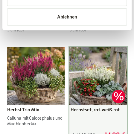
Viola wittrockiana Hybriden
Viola wittrockiana Hybriden
Ablehnen
3,89 €
3,89 €
3 Stück/Packung
3 Stück/Packung
9 cm Topf
9 cm Topf
Herbst Trio Mix
Herbstset, rot-weiß-rot
Calluna mit Calocephalus und
Muehlenbeckia